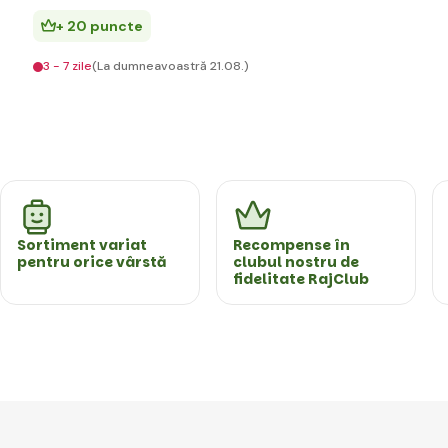
+ 20 puncte
3 - 7 zile
(La dumneavoastră 21.08.)
Sortiment variat
Recompense în
pentru orice vârstă
clubul nostru de
fidelitate RajClub