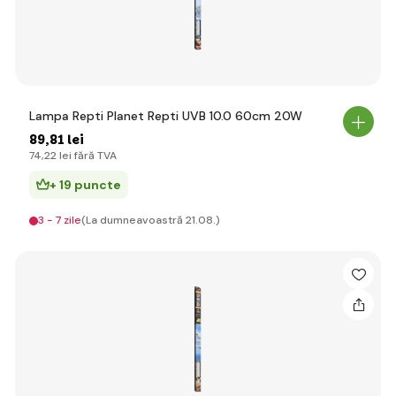
Lampa Repti Planet Repti UVB 10.0 60cm 20W
89
,81 lei
74
,22 lei
fără TVA
+ 19 puncte
3 - 7 zile
(La dumneavoastră 21.08.)