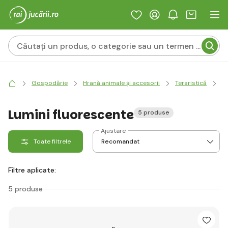
Gospodărie
Hrană animale și accesorii
Teraristică
T
Lumini fluorescente
5 produse
Ajustare
Toate filtrele
Filtre aplicate:
5 produse