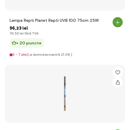
Lampa Repti Planet Repti UVB 10.0 75cm 25W
96
,23 lei
79
,53 lei
fără TVA
+ 20 puncte
3 - 7 zile
(La dumneavoastră 21.08.)