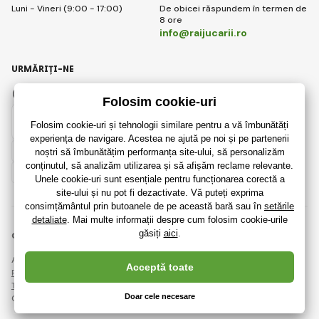
Luni - Vineri (9:00 - 17:00)
De obicei răspundem în termen de
8 ore
info@raijucarii.ro
URMĂRIȚI-NE
Facebook
Instagram
Romanian
© 2018 - 2026 RaiJucării.ro, Toate drepturile rezervate
Această pagină este protejată prin reCAPTCHA și se aplică
Regulile de protecție a datelor personale
companiile Google și ale lor
Termeni și condiții
.
Crearea de magazine online eficiente de la
RIESENIA