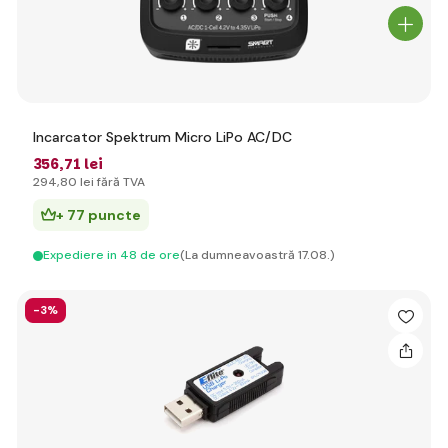
Incarcator Spektrum Micro LiPo AC/DC
356
,71 lei
294
,80 lei
fără TVA
+ 77 puncte
Expediere in 48 de ore
(La dumneavoastră 17.08.)
-3%