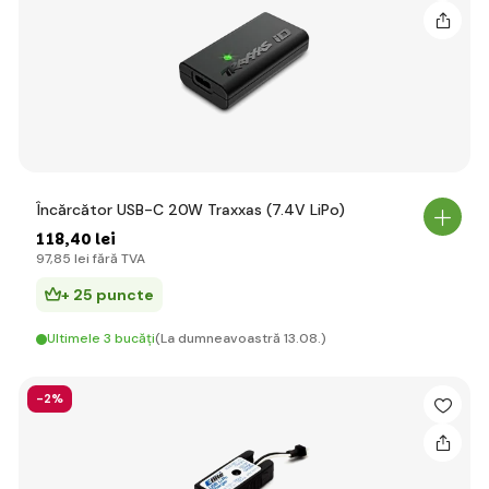
Încărcător USB-C 20W Traxxas (7.4V LiPo)
118
,40 lei
97
,85 lei
fără TVA
+ 25 puncte
Ultimele 3 bucăți
(La dumneavoastră 13.08.)
-2%