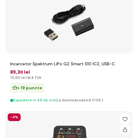
Incarcator Spektrum LiPo G2 Smart S10 IC2, USB-C
89
,30 lei
73
,80 lei
fără TVA
+ 19 puncte
Expediere in 48 de ore
(La dumneavoastră 17.08.)
-4%