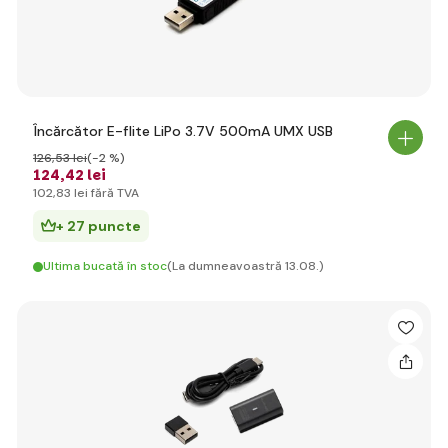
Încărcător E-flite LiPo 3.7V 500mA UMX USB
126
,53 lei
(-2 %)
124
,42 lei
102
,83 lei
fără TVA
+ 27 puncte
Ultima bucată în stoc
(La dumneavoastră 13.08.)