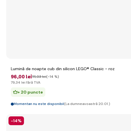
Lumină de noapte cub din silicon LEGO® Classic - roz
96
,00 lei
111
,03 lei
(-14 %)
79
,34 lei
fără TVA
+ 20 puncte
Momentan nu este disponibil
(La dumneavoastră 20.01.)
-14%