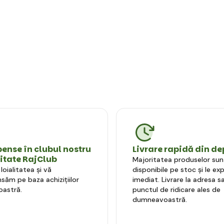
nse în clubul nostru
Livrare rapidă din de
litate RajClub
Majoritatea produselor sun
oialitatea și vă
disponibile pe stoc și le e
ăm pe baza achizițiilor
imediat. Livrare la adresa sa
astră.
punctul de ridicare ales de
dumneavoastră.