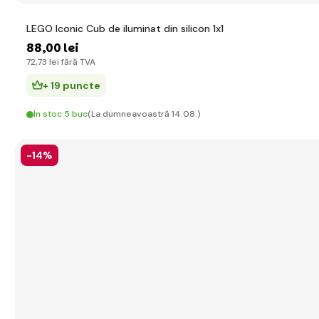
LEGO Iconic Cub de iluminat din silicon 1x1
88
,00 lei
72
,73 lei
fără TVA
+ 19 puncte
În stoc 5 buc
(La dumneavoastră 14.08.)
-14%