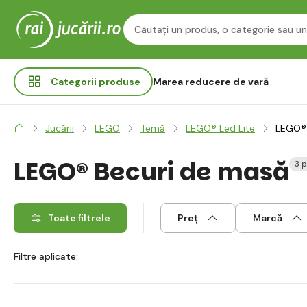
Categorii
produse
Marea reducere de vară
Jucării
LEGO
Temă
LEGO® Led Lite
LEGO® 
LEGO® Becuri de masă
3 
Toate filtrele
Preț
Marcă
Filtre aplicate: