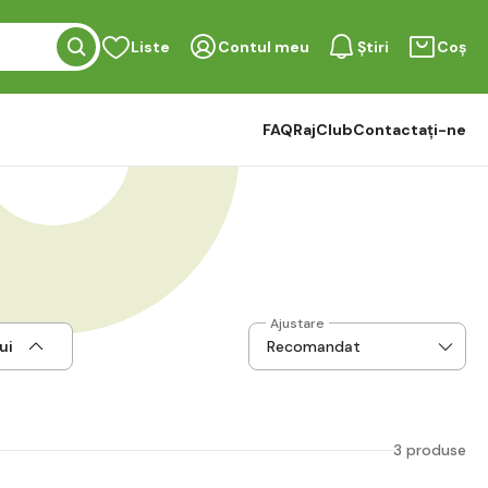
Liste
Contul meu
Știri
Coș
FAQ
RajClub
Contactați-ne
Ajustare
ui
3 produse