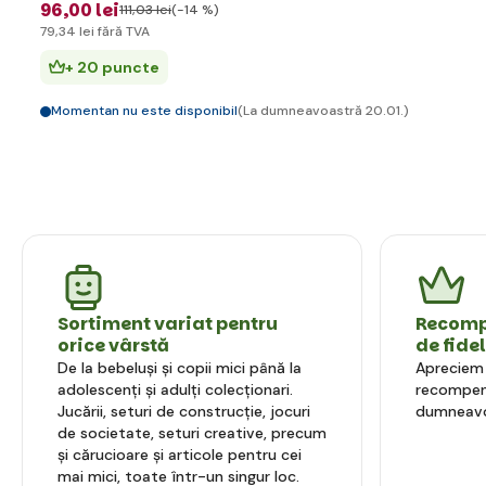
96
,00 lei
111
,03 lei
(-14 %)
79
,34 lei
fără TVA
+ 20 puncte
Momentan nu este disponibil
(La dumneavoastră 20.01.)
Sortiment variat pentru
Recompe
orice vârstă
de fide
De la bebeluși și copii mici până la
Apreciem l
adolescenți și adulți colecționari.
recompens
Jucării, seturi de construcție, jocuri
dumneavo
de societate, seturi creative, precum
și cărucioare și articole pentru cei
mai mici, toate într-un singur loc.