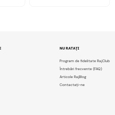
E
NU RATAȚI
Program de fidelitate RajClub
Întrebări frecvente (FAQ)
Articole RajBlog
Contactați-ne