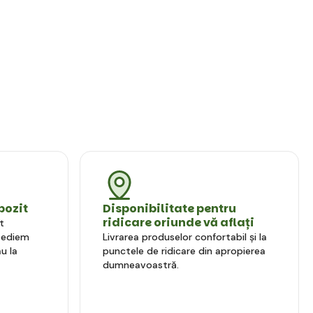
pozit
Disponibilitate pentru
ridicare oriunde vă aflați
t
xpediem
Livrarea produselor confortabil și la
u la
punctele de ridicare din apropierea
dumneavoastră.