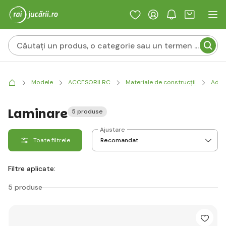
Modele
ACCESORII RC
Materiale de construcții
Adezi
Laminare
5 produse
Ajustare
Toate filtrele
Filtre aplicate:
5 produse