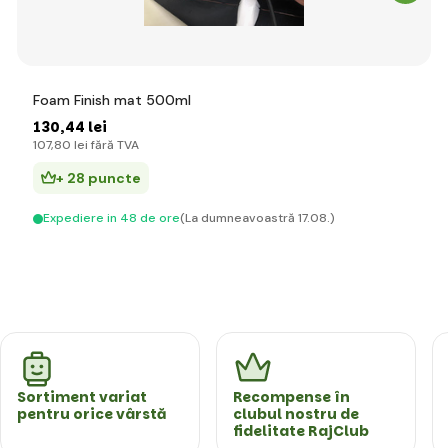
Foam Finish mat 500ml
130
,44 lei
107
,80 lei
fără TVA
+ 28 puncte
Expediere in 48 de ore
(La dumneavoastră 17.08.)
Sortiment variat
Recompense în
pentru orice vârstă
clubul nostru de
fidelitate RajClub