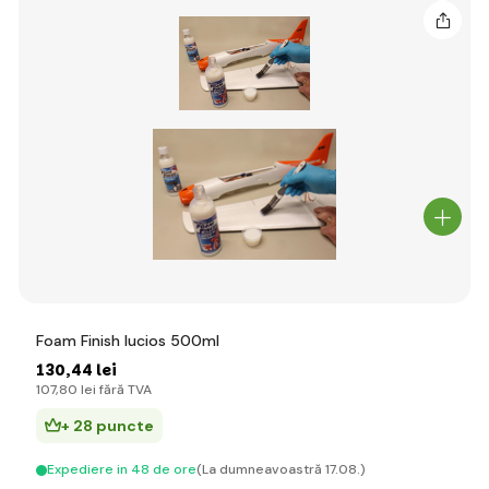
Foam Finish lucios 500ml
130
,44 lei
107
,80 lei
fără TVA
+ 28 puncte
Expediere in 48 de ore
(La dumneavoastră 17.08.)