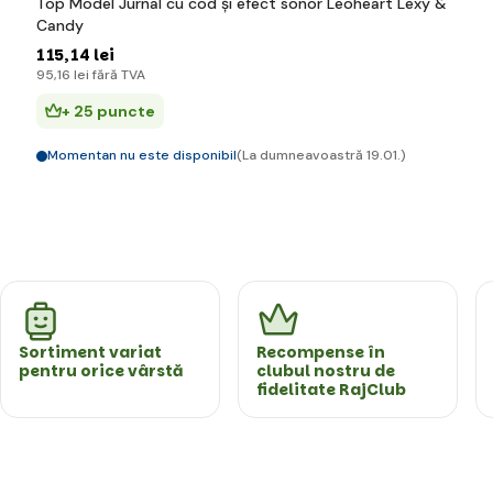
Top Model Jurnal cu cod și efect sonor Leoheart Lexy &
Candy
115
,14 lei
95
,16 lei
fără TVA
+ 25 puncte
Momentan nu este disponibil
(La dumneavoastră 19.01.)
Sortiment variat
Recompense în
pentru orice vârstă
clubul nostru de
fidelitate RajClub