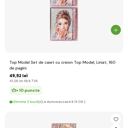
Top Model Set de caiet cu creion Top Model, Liniat, 160
de pagini
49
,92 lei
41
,26 lei
fără TVA
+ 10 puncte
Ultimele 2 bucăți
(La dumneavoastră 13.08.)