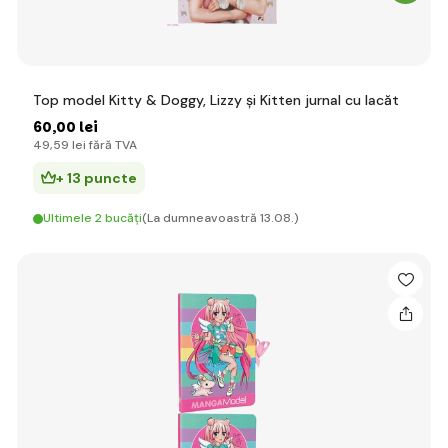
Top model Kitty & Doggy, Lizzy și Kitten jurnal cu lacăt
60
,00 lei
49
,59 lei
fără TVA
+ 13 puncte
Ultimele 2 bucăți
(La dumneavoastră 13.08.)