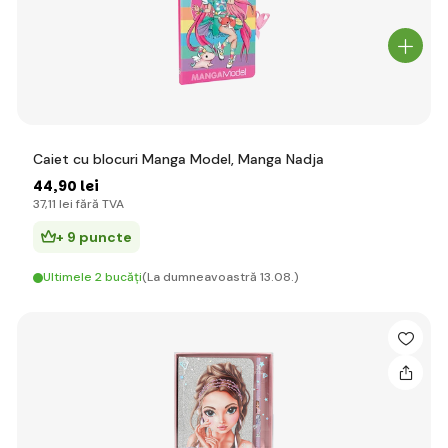
Caiet cu blocuri Manga Model, Manga Nadja
44
,90 lei
37
,11 lei
fără TVA
+ 9 puncte
Ultimele 2 bucăți
(La dumneavoastră 13.08.)