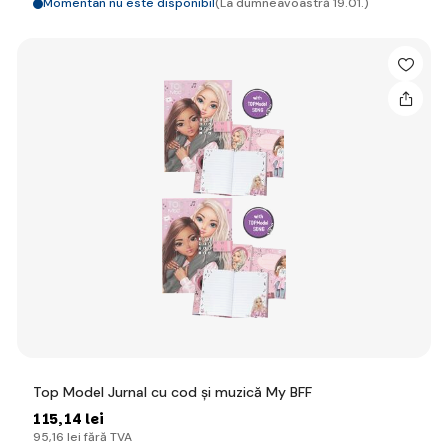
Momentan nu este disponibil
(La dumneavoastră 19.01.)
Top Model Jurnal cu cod și muzică My BFF
115
,14 lei
95
,16 lei
fără TVA