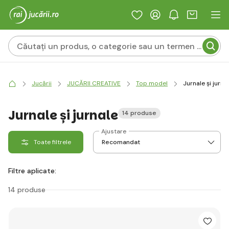
Jucării
JUCĂRII CREATIVE
Top model
Jurnale și jurna
Jurnale și jurnale
14 produse
Ajustare
Toate filtrele
Filtre aplicate:
14 produse