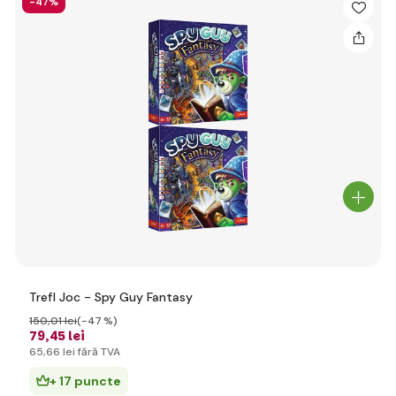
-47%
Trefl Joc - Spy Guy Fantasy
150
,01 lei
(-47 %)
79
,45 lei
65
,66 lei
fără TVA
+ 17 puncte