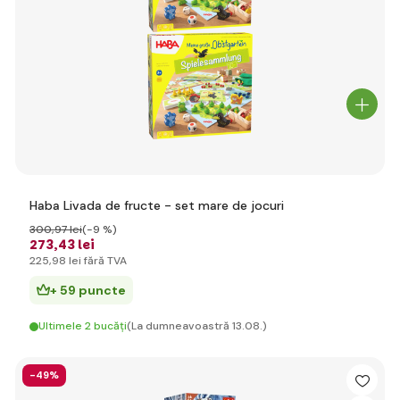
Haba Livada de fructe - set mare de jocuri
300
,97 lei
(-9 %)
273
,43 lei
225
,98 lei
fără TVA
+ 59 puncte
Ultimele 2 bucăți
(La dumneavoastră 13.08.)
-49%