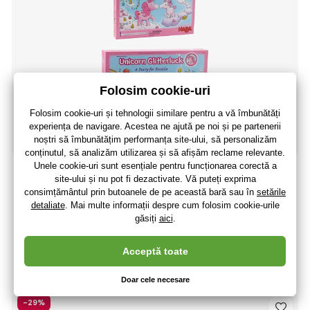
Haba Unicorn Party pentru Rosalie
180
,56 lei
149
,23 lei
fără TVA
+ 39 puncte
Ultimele 2 bucăți
(La dumneavoastră 13.08.)
-29%