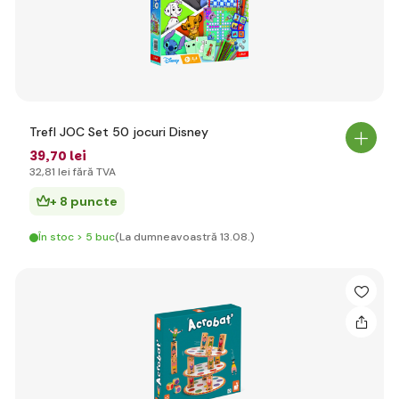
Trefl JOC Set 50 jocuri Disney
39
,70 lei
32
,81 lei
fără TVA
+ 8 puncte
În stoc > 5 buc
(La dumneavoastră 13.08.)