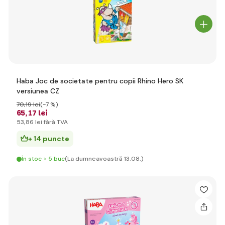
Haba Joc de societate pentru copii Rhino Hero SK
versiunea CZ
70
,19 lei
(-7 %)
65
,17 lei
53
,86 lei
fără TVA
+ 14 puncte
În stoc > 5 buc
(La dumneavoastră 13.08.)