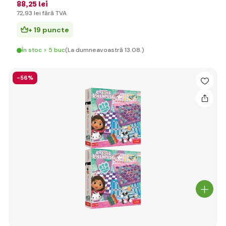
88
,25 lei
72
,93 lei
fără TVA
+ 19 puncte
În stoc > 5 buc
(La dumneavoastră 13.08.)
-56%