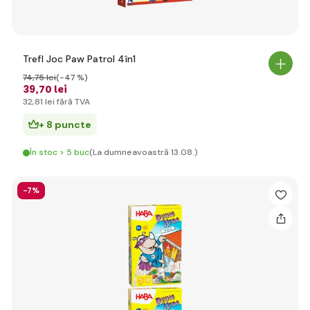
Trefl Joc Paw Patrol 4în1
74
,75 lei
(-47 %)
39
,70 lei
32
,81 lei
fără TVA
+ 8 puncte
În stoc > 5 buc
(La dumneavoastră 13.08.)
-7%