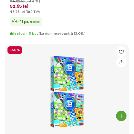
94
,82 lei
(-44 %)
52
,95 lei
43
,76 lei
fără TVA
+ 11 puncte
În stoc > 5 buc
(La dumneavoastră 13.08.)
-56%