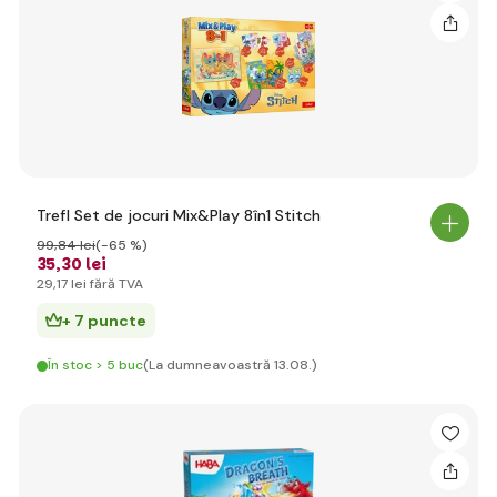
Trefl Set de jocuri Mix&Play 8în1 Stitch
99
,84 lei
(-65 %)
35
,30 lei
29
,17 lei
fără TVA
+ 7 puncte
În stoc > 5 buc
(La dumneavoastră 13.08.)