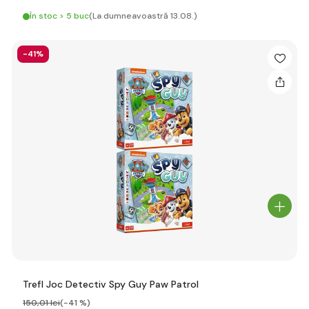
În stoc > 5 buc
(La dumneavoastră 13.08.)
-41%
Trefl Joc Detectiv Spy Guy Paw Patrol
150
,01 lei
(-41 %)