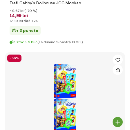
Trefl Gabby's Dollhouse JOC Mookao
49
,67 lei
(-70 %)
14
,99 lei
12
,39 lei
fără TVA
+ 3 puncte
În stoc > 5 buc
(La dumneavoastră 13.08.)
-56%