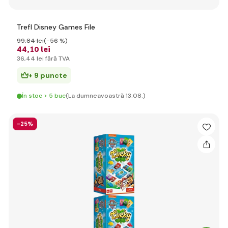
Trefl Disney Games File
99
,84 lei
(-56 %)
44
,10 lei
36
,44 lei
fără TVA
+ 9 puncte
În stoc > 5 buc
(La dumneavoastră 13.08.)
-25%