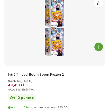
Intră în jocul Boom Boom Frozen 2
94
,82 lei
(-49 %)
48
,49 lei
40
,08 lei
fără TVA
+ 10 puncte
În stoc > 5 buc
(La dumneavoastră 13.08.)