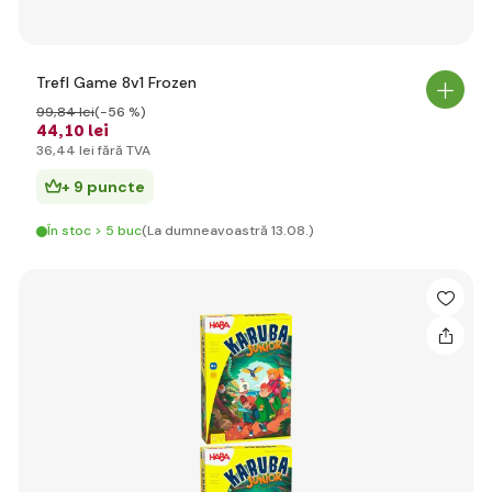
Trefl Game 8v1 Frozen
99
,84 lei
(-56 %)
44
,10 lei
36
,44 lei
fără TVA
+ 9 puncte
În stoc > 5 buc
(La dumneavoastră 13.08.)