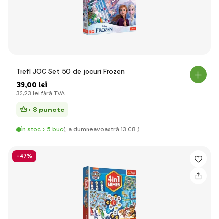
Trefl JOC Set 50 de jocuri Frozen
39
,00 lei
32
,23 lei
fără TVA
+ 8 puncte
În stoc > 5 buc
(La dumneavoastră 13.08.)
-47%