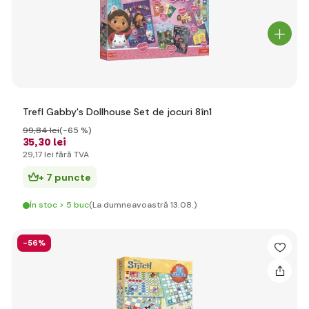
Trefl Gabby's Dollhouse Set de jocuri 8în1
99
,84 lei
(-65 %)
35
,30 lei
29
,17 lei
fără TVA
+ 7 puncte
În stoc > 5 buc
(La dumneavoastră 13.08.)
-56%