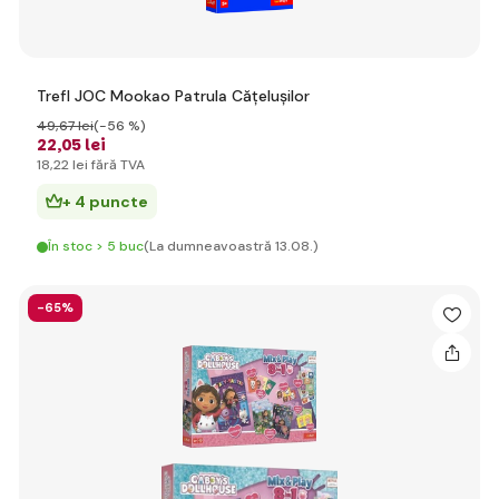
Trefl JOC Mookao Patrula Cățelușilor
49
,67 lei
(-56 %)
22
,05 lei
18
,22 lei
fără TVA
+ 4 puncte
În stoc > 5 buc
(La dumneavoastră 13.08.)
-65%