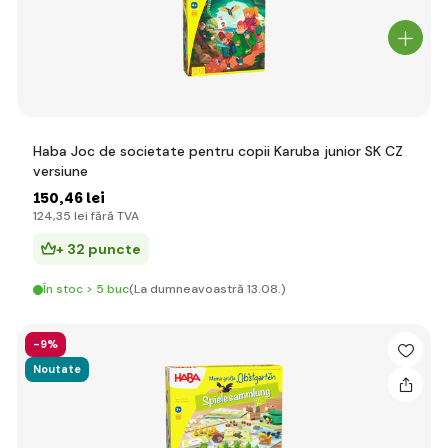
Haba Joc de societate pentru copii Karuba junior SK CZ
versiune
150
,46 lei
124
,35 lei
fără TVA
+ 32 puncte
În stoc > 5 buc
(La dumneavoastră 13.08.)
-9%
Noutate