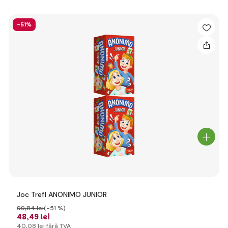
-51%
Joc Trefl ANONIMO JUNIOR
99
,84 lei
(-51 %)
48
,49 lei
40
,08 lei
fără TVA