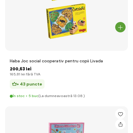
Haba Joc social cooperativ pentru copii Livada
200
,63 lei
165
,81 lei
fără TVA
+ 43 puncte
În stoc > 5 buc
(La dumneavoastră 13.08.)