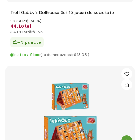
Trefl Gabby's Dollhouse Set 15 jocuri de societate
99
,84 lei
(-56 %)
44
,10 lei
36
,44 lei
fără TVA
+ 9 puncte
În stoc > 5 buc
(La dumneavoastră 13.08.)