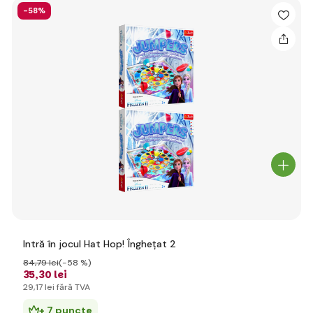
-58%
Intră în jocul Hat Hop! Înghețat 2
84
,79 lei
(-58 %)
35
,30 lei
29
,17 lei
fără TVA
+ 7 puncte