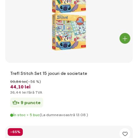
Trefl Stitch Set 15 jocuri de societate
99
,84 lei
(-56 %)
44
,10 lei
36
,44 lei
fără TVA
+ 9 puncte
În stoc > 5 buc
(La dumneavoastră 13.08.)
-65%