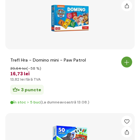
Trefl Hra - Domino mini - Paw Patrol
39
,64 lei
(-58 %)
16
,73 lei
13
,82 lei
fără TVA
+ 3 puncte
În stoc > 5 buc
(La dumneavoastră 13.08.)