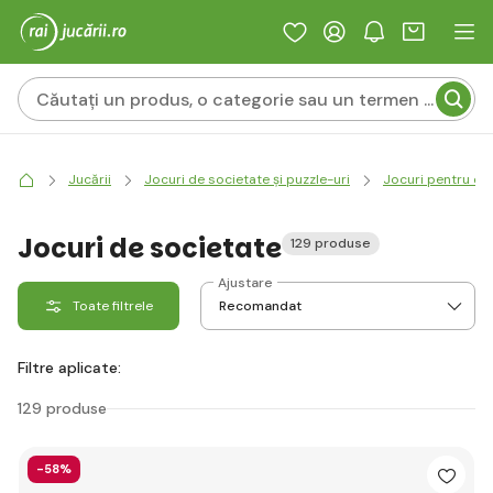
Jucării
Jocuri de societate și puzzle-uri
Jocuri pentru cop
Jocuri de societate
129 produse
Ajustare
Toate filtrele
Filtre aplicate:
129 produse
-58%