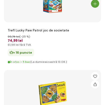
Trefl Lucky Paw Patrol joc de societate
99
,74 lei
(-25 %)
74
,99 lei
61
,98 lei
fără TVA
+ 16 puncte
În stoc > 5 buc
(La dumneavoastră 13.08.)