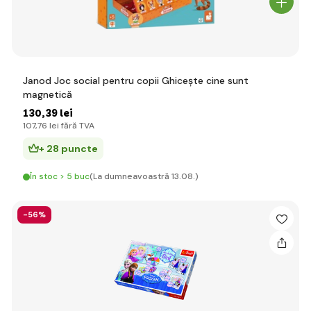
Janod Joc social pentru copii Ghicește cine sunt
magnetică
130
,39 lei
107
,76 lei
fără TVA
+ 28 puncte
În stoc > 5 buc
(La dumneavoastră 13.08.)
-56%