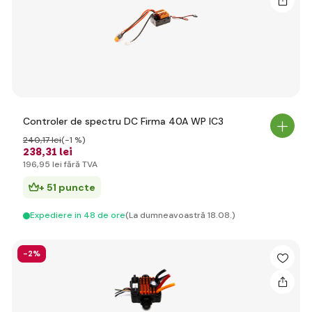
Controler de spectru DC Firma 40A WP IC3
240
,17 lei
(-1 %)
238
,31 lei
196
,95 lei
fără TVA
+ 51 puncte
Expediere in 48 de ore
(La dumneavoastră 18.08.)
-2%