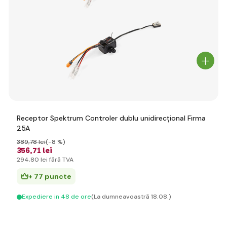
Receptor Spektrum Controler dublu unidirecțional Firma
25A
389
,78 lei
(-8 %)
356
,71 lei
294
,80 lei
fără TVA
+ 77 puncte
Expediere in 48 de ore
(La dumneavoastră 18.08.)