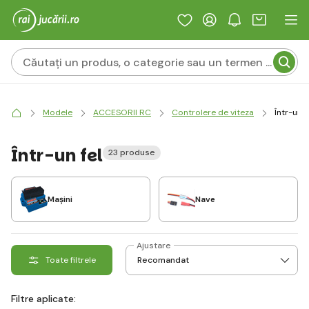
Modele
ACCESORII RC
Controlere de viteza
Într-un f
Într-un fel
23 produse
Mașini
Nave
Ajustare
Toate filtrele
Filtre aplicate: