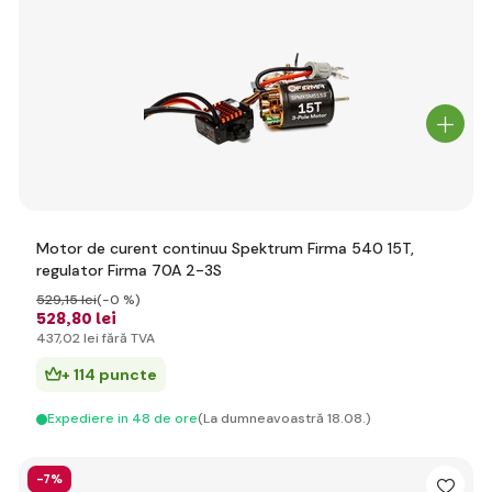
Motor de curent continuu Spektrum Firma 540 15T,
regulator Firma 70A 2-3S
529
,15 lei
(-0 %)
528
,80 lei
437
,02 lei
fără TVA
+ 114 puncte
Expediere in 48 de ore
(La dumneavoastră 18.08.)
-7%