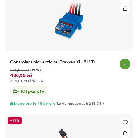
Controler unidirecțional Traxxas XL-5 LVD
535
,82 lei
(-13 %)
466
,59 lei
385
,61 lei
fără TVA
+ 101 puncte
Expediere in 48 de ore
(La dumneavoastră 18.08.)
-14%