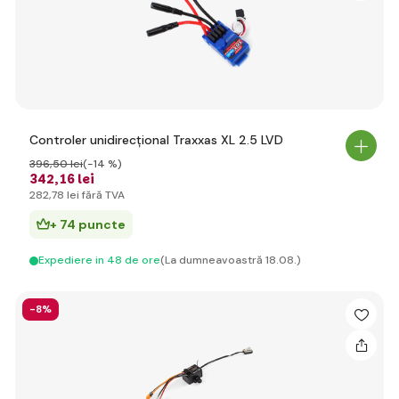
Controler unidirecțional Traxxas XL 2.5 LVD
396
,50 lei
(-14 %)
342
,16 lei
282
,78 lei
fără TVA
+ 74 puncte
Expediere in 48 de ore
(La dumneavoastră 18.08.)
-8%