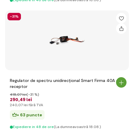
Expediere in 48 de ore
(La dumneavoastră 18.08.)
-31%
Regulator de spectru unidirecțional Smart Firma 40A cu
receptor
418
,07 lei
(-31 %)
290
,49 lei
240
,07 lei
fără TVA
+ 63 puncte
Expediere in 48 de ore
(La dumneavoastră 18.08.)