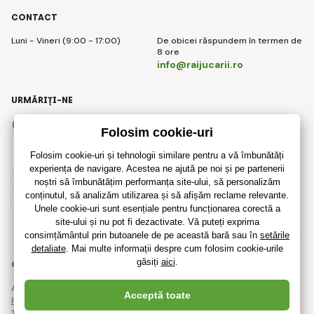
CONTACT
Luni - Vineri (9:00 - 17:00)
De obicei răspundem în termen de
8 ore
info@raijucarii.ro
URMĂRIȚI-NE
Facebook
Instagram
Romanian
© 2018 - 2026 RaiJucării.ro, Toate drepturile rezervate
Această pagină este protejată prin reCAPTCHA și se aplică
Regulile de protecție a datelor personale
companiile Google și ale lor
Termeni și condiții
.