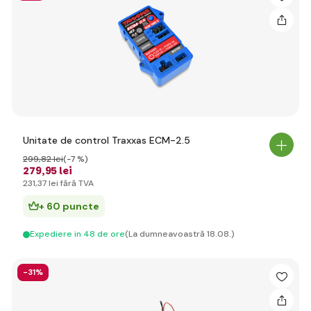
Unitate de control Traxxas ECM-2.5
299
,82 lei
(-7 %)
279
,95 lei
231
,37 lei
fără TVA
+ 60 puncte
Expediere in 48 de ore
(La dumneavoastră 18.08.)
-31%