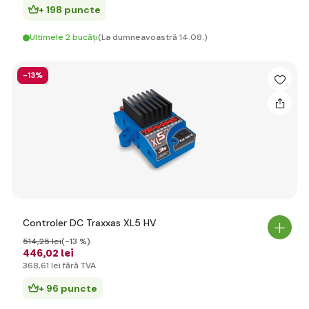
+ 198 puncte
Ultimele 2 bucăți
(La dumneavoastră 14.08.)
-13%
Controler DC Traxxas XL5 HV
514
,25 lei
(-13 %)
446
,02 lei
368
,61 lei
fără TVA
+ 96 puncte