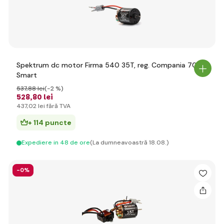
Spektrum dc motor Firma 540 35T, reg. Compania 70A
Smart
537
,88 lei
(-2 %)
528
,80 lei
437
,02 lei
fără TVA
+ 114 puncte
Expediere in 48 de ore
(La dumneavoastră 18.08.)
-0%