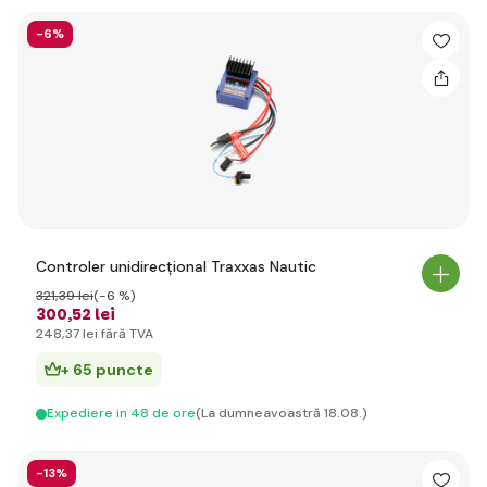
-6%
Controler unidirecțional Traxxas Nautic
321
,39 lei
(-6 %)
300
,52 lei
248
,37 lei
fără TVA
+ 65 puncte
Expediere in 48 de ore
(La dumneavoastră 18.08.)
-13%