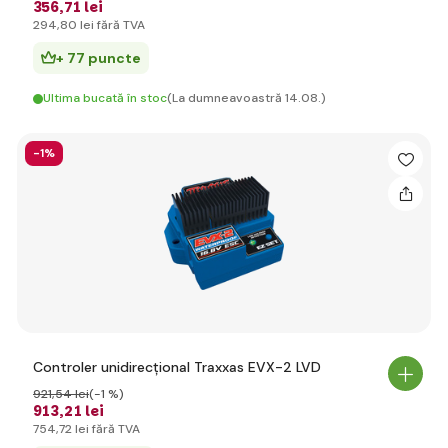
356
,71 lei
294
,80 lei
fără TVA
+ 77 puncte
Ultima bucată în stoc
(La dumneavoastră 14.08.)
-1%
Controler unidirecțional Traxxas EVX-2 LVD
921
,54 lei
(-1 %)
913
,21 lei
754
,72 lei
fără TVA