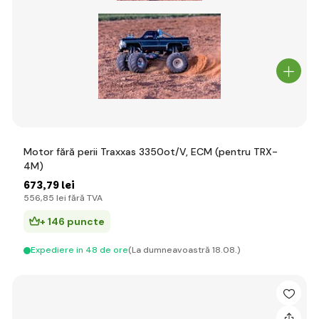
Motor fără perii Traxxas 3350ot/V, ECM (pentru TRX-
4M)
673
,79 lei
556
,85 lei
fără TVA
+ 146 puncte
Expediere in 48 de ore
(La dumneavoastră 18.08.)