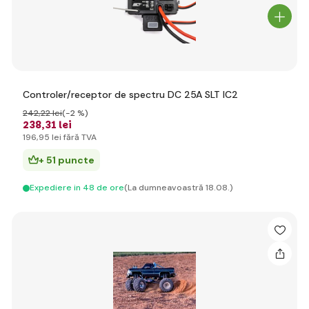
Controler/receptor de spectru DC 25A SLT IC2
242
,22 lei
(-2 %)
238
,31 lei
196
,95 lei
fără TVA
+ 51 puncte
Expediere in 48 de ore
(La dumneavoastră 18.08.)