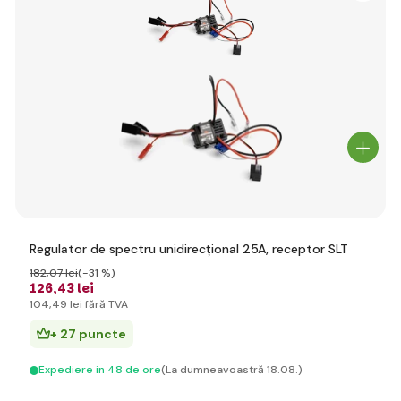
Regulator de spectru unidirecțional 25A, receptor SLT
182
,07 lei
(-31 %)
126
,43 lei
104
,49 lei
fără TVA
+ 27 puncte
Expediere in 48 de ore
(La dumneavoastră 18.08.)