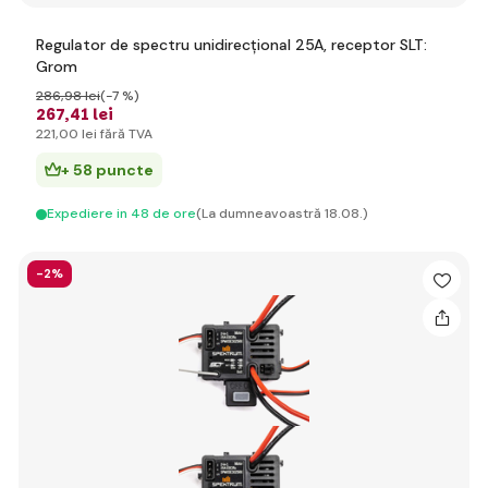
Regulator de spectru unidirecțional 25A, receptor SLT:
Grom
286
,98 lei
(-7 %)
267
,41 lei
221
,00 lei
fără TVA
+ 58 puncte
Expediere in 48 de ore
(La dumneavoastră 18.08.)
-2%