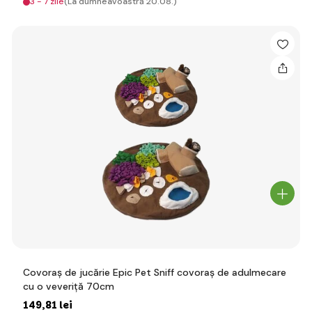
3 - 7 zile
(La dumneavoastră 20.08.)
Covoraș de jucărie Epic Pet Sniff covoraș de adulmecare
cu o veveriță 70cm
149
,81 lei