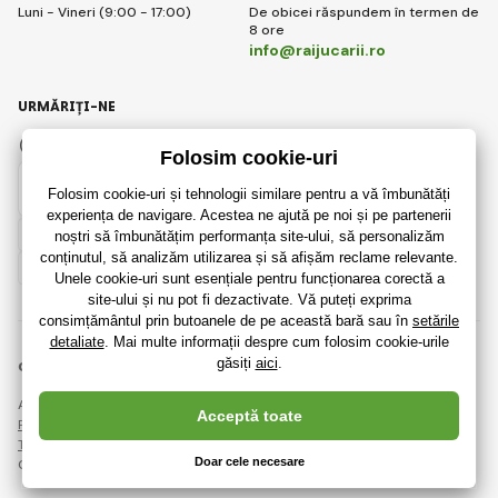
Luni - Vineri (9:00 - 17:00)
De obicei răspundem în termen de
8 ore
info@raijucarii.ro
URMĂRIȚI-NE
Facebook
Instagram
Romanian
© 2018 - 2026 RaiJucării.ro, Toate drepturile rezervate
Această pagină este protejată prin reCAPTCHA și se aplică
Regulile de protecție a datelor personale
companiile Google și ale lor
Termeni și condiții
.
Crearea de magazine online eficiente de la
RIESENIA