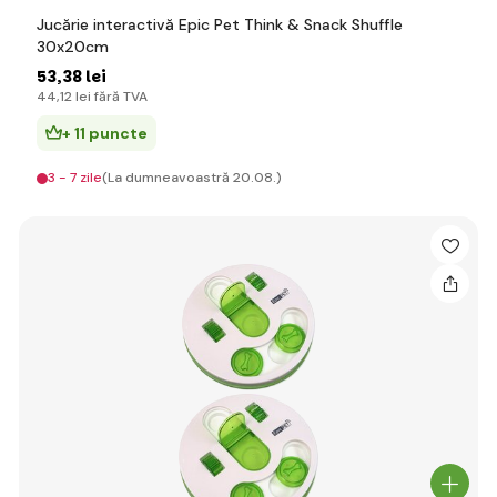
Jucărie interactivă Epic Pet Think & Snack Shuffle
30x20cm
53
,38 lei
44
,12 lei
fără TVA
+ 11 puncte
3 - 7 zile
(La dumneavoastră 20.08.)