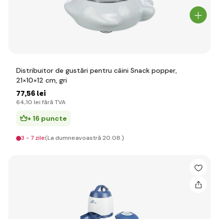
Distribuitor de gustări pentru câini Snack popper,
21×10×12 cm, gri
77
,56 lei
64
,10 lei
fără TVA
+ 16 puncte
3 - 7 zile
(La dumneavoastră 20.08.)