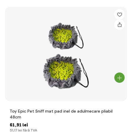
Toy Epic Pet Sniff mat pad inel de adulmecare pliabil
48cm
61
,91 lei
51
,17 lei
fără TVA