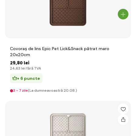
Covoraș de lins Epic Pet Lick&Snack pătrat maro
20x20cm
29
,80 lei
24
,63 lei
fără TVA
+ 6 puncte
3 - 7 zile
(La dumneavoastră 20.08.)