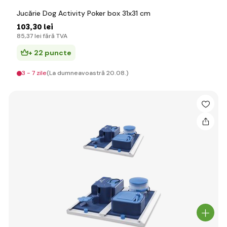
Jucărie Dog Activity Poker box 31x31 cm
103
,30 lei
85
,37 lei
fără TVA
+ 22 puncte
3 - 7 zile
(La dumneavoastră 20.08.)