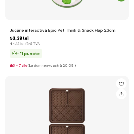
Jucărie interactivă Epic Pet Think & Snack Flap 23cm
53
,38 lei
44
,12 lei
fără TVA
+ 11 puncte
3 - 7 zile
(La dumneavoastră 20.08.)