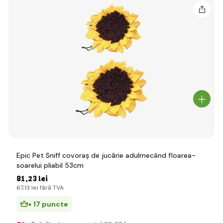
Epic Pet Sniff covoraș de jucărie adulmecând floarea-
soarelui pliabil 53cm
81
,23 lei
67
,13 lei
fără TVA
+ 17 puncte