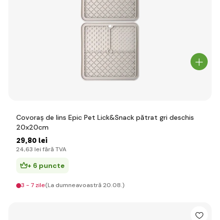
Covoraș de lins Epic Pet Lick&Snack pătrat gri deschis
20x20cm
29
,80 lei
24
,63 lei
fără TVA
+ 6 puncte
3 - 7 zile
(La dumneavoastră 20.08.)