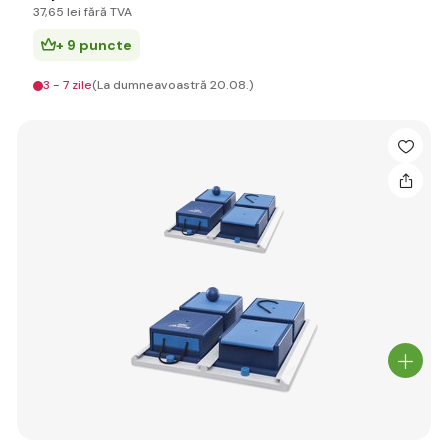
37
,65 lei
fără TVA
+ 9 puncte
3 - 7 zile
(La dumneavoastră 20.08.)