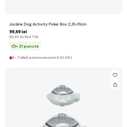
Jucărie Dog Activity Poker Box 2,31×31cm
99
,59 lei
82
,30 lei
fără TVA
+ 21 puncte
3 - 7 zile
(La dumneavoastră 20.08.)