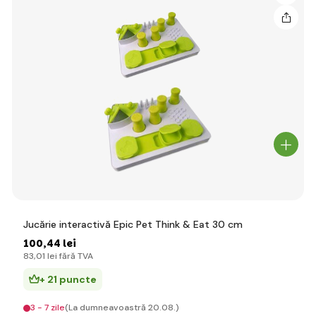
Jucărie interactivă Epic Pet Think & Eat 30 cm
100
,44 lei
83
,01 lei
fără TVA
+ 21 puncte
3 - 7 zile
(La dumneavoastră 20.08.)