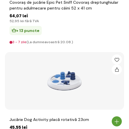
Covoraș de jucărie Epic Pet Sniff Covoraș dreptunghiular
pentru adulmecare pentru câini 52 x 41 cm
64
,07 lei
52
,95 lei
fără TVA
+ 13 puncte
3 - 7 zile
(La dumneavoastră 20.08.)
Jucărie Dog Activity placă rotativă 23cm
45
,55 lei