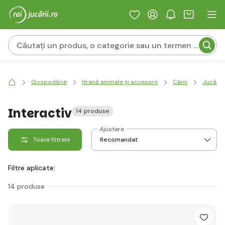
Gospodărie
Hrană animale și accesorii
Câini
Jucării
Interactiv
14 produse
Ajustare
Toate filtrele
Filtre aplicate:
14 produse