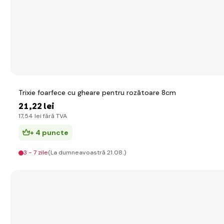
Trixie foarfece cu gheare pentru rozătoare 8cm
21
,22 lei
17
,54 lei
fără TVA
+ 4 puncte
3 - 7 zile
(La dumneavoastră 21.08.)