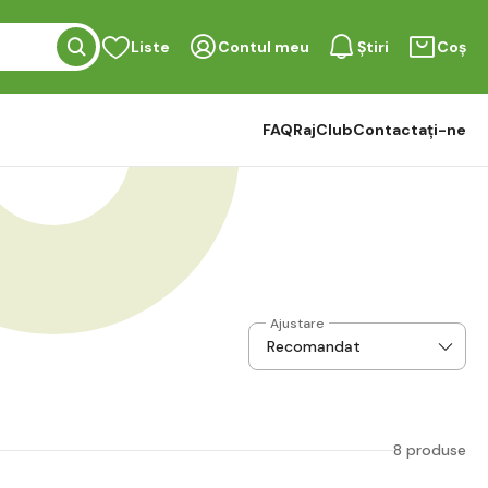
Liste
Contul meu
Știri
Coș
FAQ
RajClub
Contactați-ne
Ajustare
8 produse