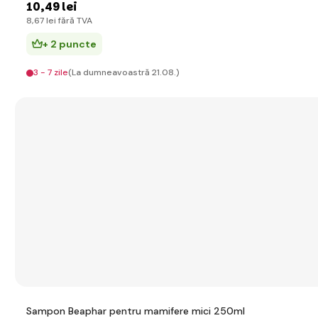
10
,49 lei
8
,67 lei
fără TVA
+ 2 puncte
3 - 7 zile
(La dumneavoastră 21.08.)
Sampon Beaphar pentru mamifere mici 250ml