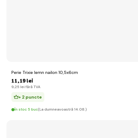
Perie Trixie lemn nailon 10,5x6cm
11
,19 lei
9
,25 lei
fără TVA
+ 2 puncte
În stoc 5 buc
(La dumneavoastră 14.08.)