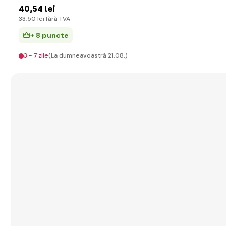
40
,54 lei
33
,50 lei
fără TVA
+ 8 puncte
3 - 7 zile
(La dumneavoastră 21.08.)