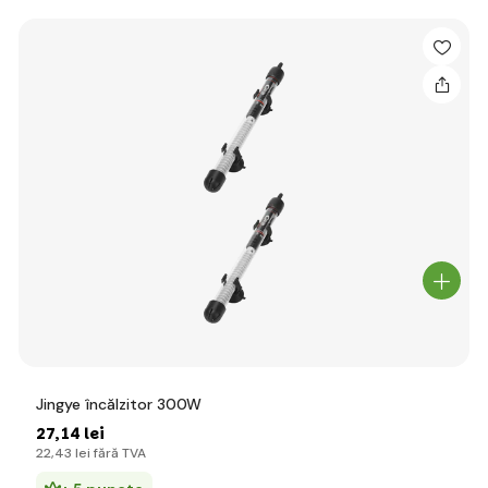
Jingye încălzitor 300W
27
,14 lei
22
,43 lei
fără TVA