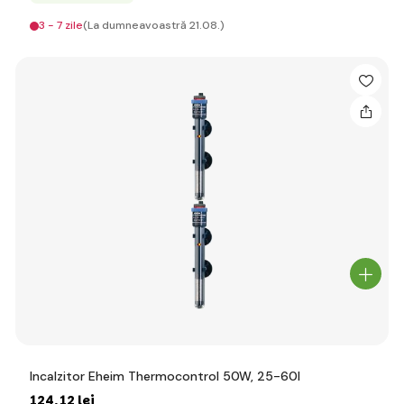
3 - 7 zile
(La dumneavoastră 21.08.)
Incalzitor Eheim Thermocontrol 50W, 25-60l
124
,12 lei