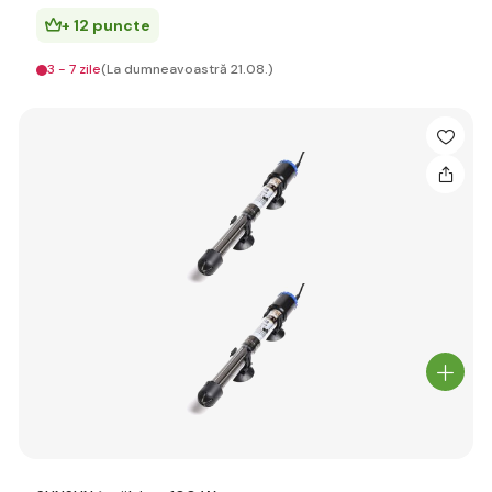
+ 12 puncte
3 - 7 zile
(La dumneavoastră 21.08.)