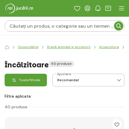
Gospodărie
Hrană animale și accesorii
Acvacultura
Încălzitoare
40 produse
Ajustare
Toate filtrele
Filtre aplicate:
40 produse