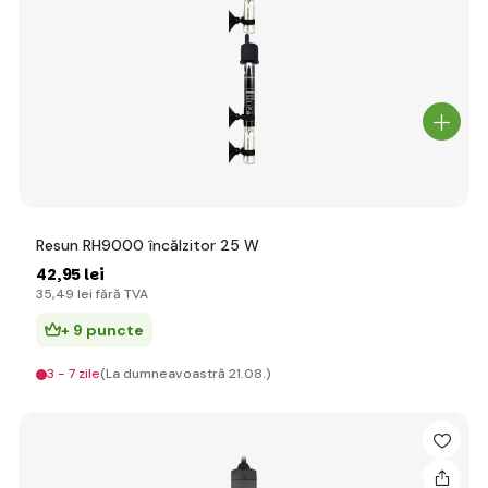
Resun RH9000 încălzitor 25 W
42
,95 lei
35
,49 lei
fără TVA
+ 9 puncte
3 - 7 zile
(La dumneavoastră 21.08.)