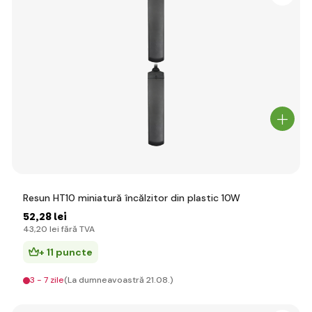
Resun HT10 miniatură încălzitor din plastic 10W
52
,28 lei
43
,20 lei
fără TVA
+ 11 puncte
3 - 7 zile
(La dumneavoastră 21.08.)