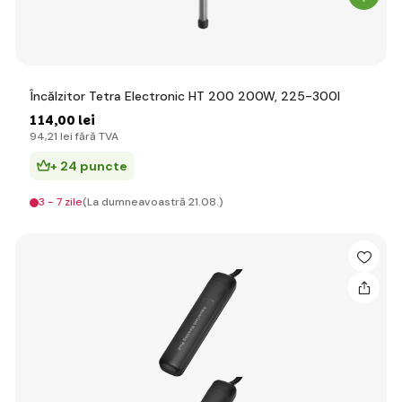
Încălzitor Tetra Electronic HT 200 200W, 225-300l
114
,00 lei
94
,21 lei
fără TVA
+ 24 puncte
3 - 7 zile
(La dumneavoastră 21.08.)