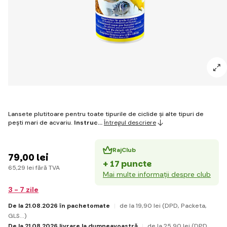
Lansete plutitoare pentru toate tipurile de ciclide și alte tipuri de
pești mari de acvariu.
Instruc…
Întregul descriere
RajClub
79
,00 lei
+ 17 puncte
65
,29 lei
fără TVA
Mai multe informații despre club
3 - 7 zile
De la 21.08.2026 în pachetomate
de la 19
,90 lei
(DPD, Packeta,
GLS...)
De la 21.08.2026 livrare la dumneavoastră
de la 25
,90 lei
(DPD,