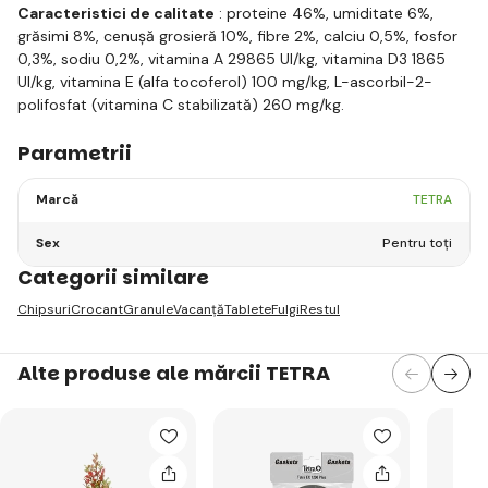
Caracteristici de calitate
: proteine 46%, umiditate 6%,
grăsimi 8%, cenușă grosieră 10%, fibre 2%, calciu 0,5%, fosfor
0,3%, sodiu 0,2%, vitamina A 29865 UI/kg, vitamina D3 1865
UI/kg, vitamina E (alfa tocoferol) 100 mg/kg, L-ascorbil-2-
polifosfat (vitamina C stabilizată) 260 mg/kg.
Parametrii
Marcă
TETRA
Sex
Pentru toți
Categorii similare
Chipsuri
Crocant
Granule
Vacanţă
Tablete
Fulgi
Restul
Alte produse ale mărcii TETRA