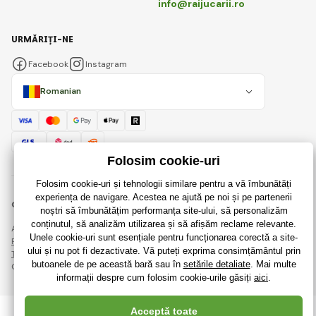
info@raijucarii.ro
URMĂRIȚI-NE
Facebook
Instagram
Romanian
© 2018 - 2026 RaiJucării.ro, Toate drepturile rezervate
Această pagină este protejată prin reCAPTCHA și se aplică
Regulile de protecție a datelor personale
companiile Google și ale lor
Termeni și condiții
.
Crearea de magazine online eficiente de la
RIESENIA