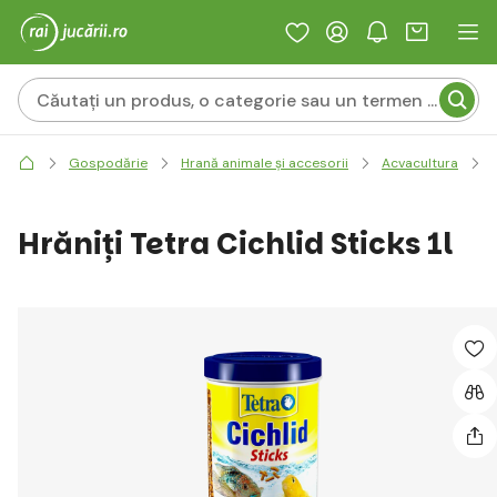
Gospodărie
Hrană animale și accesorii
Acvacultura
Hrăniți Tetra Cichlid Sticks 1l