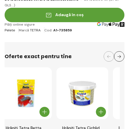
GLS...)
Adaugă în coș
Plăți online sigure
Pelete
Marcă
TETRA
Cod:
A1-735859
Oferte exact pentru tine
Hrăniți Tetra Betta
Hrăniți Tetra Cichlid
INVIT