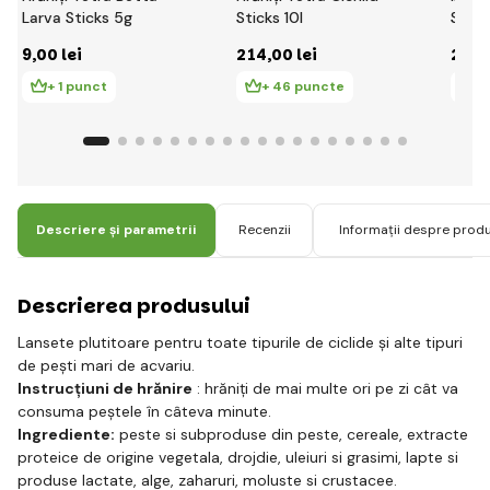
Larva Sticks 5g
Sticks 10l
Spiru
9
,00 lei
214
,00 lei
23
,5
+ 1 punct
+ 46 puncte
+
Descriere și parametrii
Recenzii
Informații despre prod
Descrierea produsului
Lansete plutitoare pentru toate tipurile de ciclide și alte tipuri
de pești mari de acvariu.
Instrucțiuni de hrănire
: hrăniți de mai multe ori pe zi cât va
consuma peștele în câteva minute.
Ingrediente:
peste si subproduse din peste, cereale, extracte
proteice de origine vegetala, drojdie, uleiuri si grasimi, lapte si
produse lactate, alge, zaharuri, moluste si crustacee.