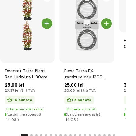
Feed 
500m
Decorat Tetra Plant
Piesa Tetra EX
Red Ludwigia L 30cm
garnitura cap 1200
Plus
29
,00 lei
25
,00 lei
34
,00
23
,97 lei
fără TVA
20
,66 lei
fără TVA
28
,10 l
+ 6 puncte
+ 5 puncte
+ 
Ultima bucată în stoc
Ultimele 4 bucăți
Ultim
(La dumneavoastră
(La dumneavoastră
(La d
14.08.)
14.08.)
14.08