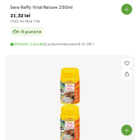
Sera Raffy Vital Nature 250ml
21
,32 lei
17
,62 lei
fără TVA
+ 4 puncte
Ultimele 2 bucăți
(La dumneavoastră 14.08.)