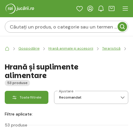
Gospodărie
Hrană animale și accesorii
Teraristică
Hr
Hrană și suplimente
alimentare
53 produse
Ajustare
Toate filtrele
Filtre aplicate:
53 produse