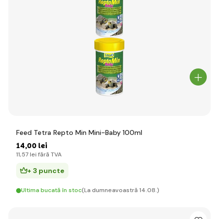
Feed Tetra Repto Min Mini-Baby 100ml
14
,00 lei
11
,57 lei
fără TVA
+ 3 puncte
Ultima bucată în stoc
(La dumneavoastră 14.08.)