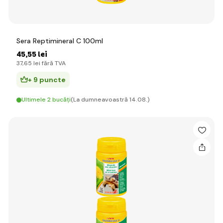
Sera Reptimineral C 100ml
45
,55 lei
37
,65 lei
fără TVA
+ 9 puncte
Ultimele 2 bucăți
(La dumneavoastră 14.08.)