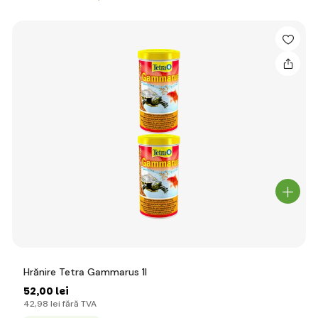
Hrănire Tetra Gammarus 1l
52
,00 lei
42
,98 lei
fără TVA