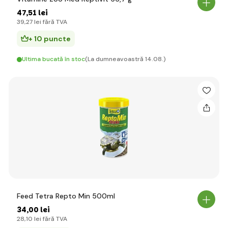
47
,51 lei
39
,27 lei
fără TVA
+ 10 puncte
Ultima bucată în stoc
(La dumneavoastră 14.08.)
Feed Tetra Repto Min 500ml
34
,00 lei
28
,10 lei
fără TVA