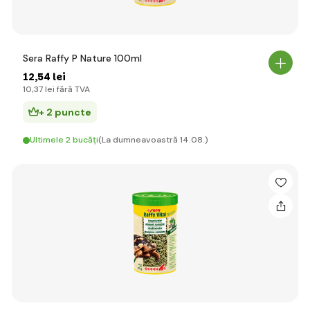
Sera Raffy P Nature 100ml
12
,54 lei
10
,37 lei
fără TVA
+ 2 puncte
Ultimele 2 bucăți
(La dumneavoastră 14.08.)