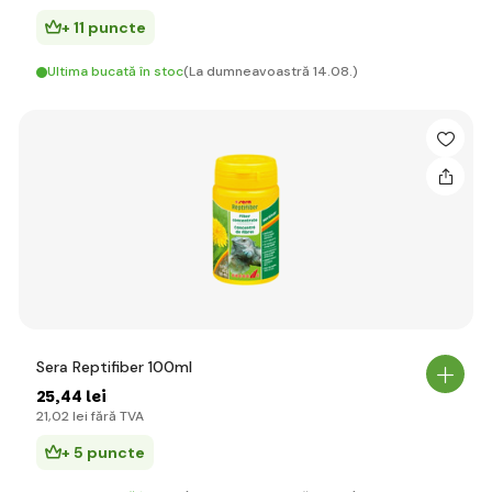
+ 11 puncte
Ultima bucată în stoc
(La dumneavoastră 14.08.)
Sera Reptifiber 100ml
25
,44 lei
21
,02 lei
fără TVA
+ 5 puncte