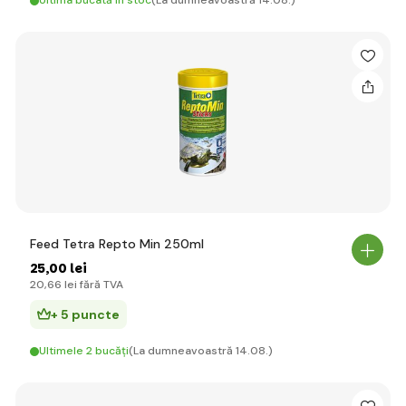
Ultima bucată în stoc
(La dumneavoastră 14.08.)
Feed Tetra Repto Min 250ml
25
,00 lei
20
,66 lei
fără TVA
+ 5 puncte
Ultimele 2 bucăți
(La dumneavoastră 14.08.)