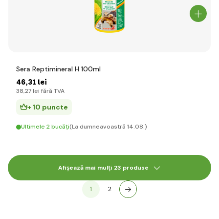
Sera Reptimineral H 100ml
46
,31 lei
38
,27 lei
fără TVA
+ 10 puncte
Ultimele 2 bucăți
(La dumneavoastră 14.08.)
Afișează mai mulți 23 produse
1
2