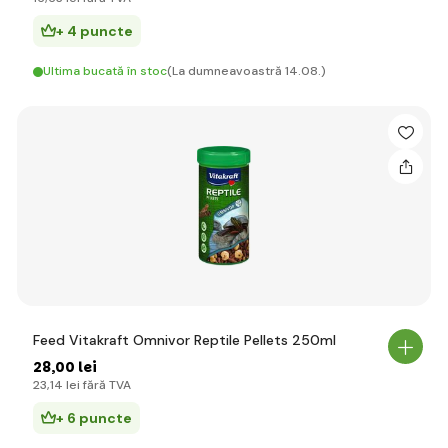
+ 4 puncte
Ultima bucată în stoc
(La dumneavoastră 14.08.)
Feed Vitakraft Omnivor Reptile Pellets 250ml
28
,00 lei
23
,14 lei
fără TVA
+ 6 puncte