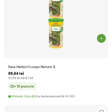
Sera Herbs’n’Loops Nature 1L
69
,64 lei
57
,55 lei
fără TVA
+ 15 puncte
Ultimele 2 bucăți
(La dumneavoastră 14.08.)