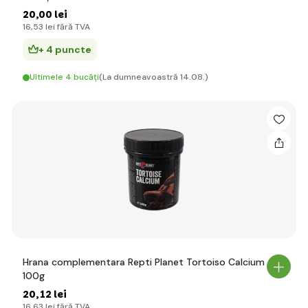
20
,00 lei
16
,53 lei
fără TVA
+ 4 puncte
Ultimele 4 bucăți
(La dumneavoastră 14.08.)
Hrana complementara Repti Planet Tortoiso Calcium
100g
20
,12 lei
16
,63 lei
fără TVA