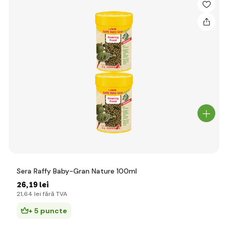
Sera Raffy Baby-Gran Nature 100ml
26
,19 lei
21
,64 lei
fără TVA
+ 5 puncte