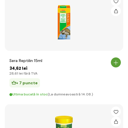
Sera Reptilin 15ml
34
,62 lei
28
,61 lei
fără TVA
+ 7 puncte
Ultima bucată în stoc
(La dumneavoastră 14.08.)