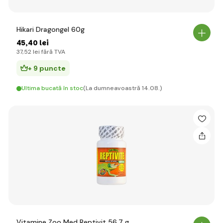
Hikari Dragongel 60g
45
,40 lei
37
,52 lei
fără TVA
+ 9 puncte
Ultima bucată în stoc
(La dumneavoastră 14.08.)
Vitamine Zoo Med Reptivit 56,7 g