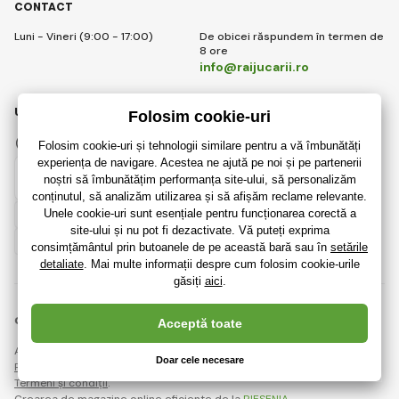
CONTACT
Luni - Vineri (9:00 - 17:00)
De obicei răspundem în termen de
8 ore
info@raijucarii.ro
URMĂRIȚI-NE
Facebook
Instagram
Romanian
© 2018 - 2026 RaiJucării.ro, Toate drepturile rezervate
Această pagină este protejată prin reCAPTCHA și se aplică
Regulile de protecție a datelor personale
companiile Google și ale lor
Termeni și condiții
.