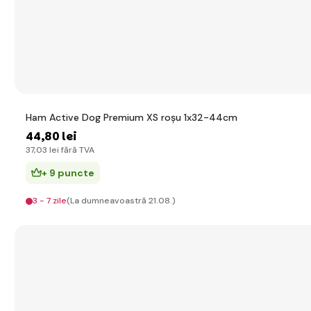
Ham Active Dog Premium XS roșu 1x32-44cm
44
,80 lei
37
,03 lei
fără TVA
+ 9 puncte
3 - 7 zile
(La dumneavoastră 21.08.)