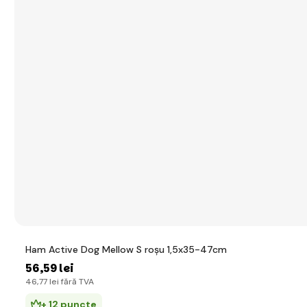
Ham Active Dog Mellow S roșu 1,5x35-47cm
56
,59 lei
46
,77 lei
fără TVA
+ 12 puncte