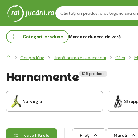
Categorii
produse
Marea reducere de vară
Gospodărie
Hrană animale și accesorii
Câini
M
Harnamente
105 produse
Norvegia
Strap
Toate filtrele
Preț
Marcă