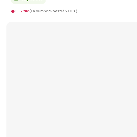
3 - 7 zile
(La dumneavoastră 21.08.)