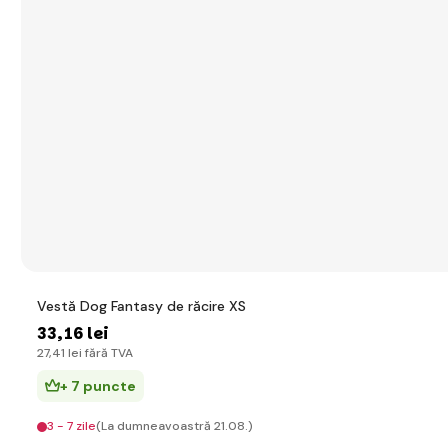
Vestă Dog Fantasy de răcire XS
33
,16 lei
27
,41 lei
fără TVA
+ 7 puncte
3 - 7 zile
(La dumneavoastră 21.08.)