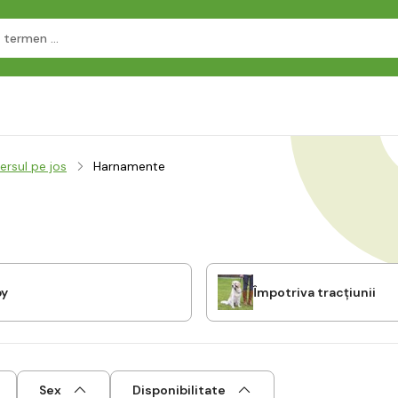
ersul pe jos
Harnamente
py
Împotriva tracțiunii
Sex
Disponibilitate