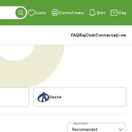
Liste
Contul meu
Știri
Coș
FAQ
RajClub
Contactați-ne
Veste
Ajustare