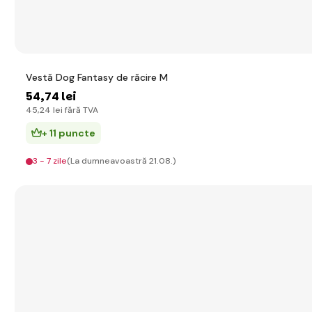
Vestă Dog Fantasy de răcire M
54
,74 lei
45
,24 lei
fără TVA
+ 11 puncte
3 - 7 zile
(La dumneavoastră 21.08.)