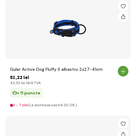
Guler Active Dog Fluffy S albastru 2x27-41cm
51
,22 lei
42
,33 lei
fără TVA
+ 11 puncte
3 - 7 zile
(La dumneavoastră 20.08.)