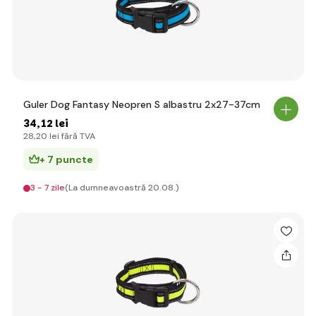
Guler Dog Fantasy Neopren S albastru 2x27-37cm
34
,12 lei
28
,20 lei
fără TVA
+ 7 puncte
3 - 7 zile
(La dumneavoastră 20.08.)