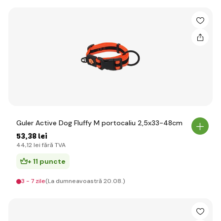
Guler Active Dog Fluffy M portocaliu 2,5x33-48cm
53
,38 lei
44
,12 lei
fără TVA
+ 11 puncte
3 - 7 zile
(La dumneavoastră 20.08.)