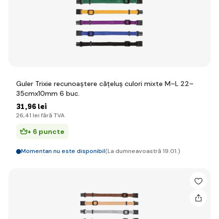
Guler Trixie recunoaștere cățeluș culori mixte M–L 22–
35cmx10mm 6 buc.
31
,96 lei
26
,41 lei
fără TVA
+ 6 puncte
Momentan nu este disponibil
(La dumneavoastră 19.01.)