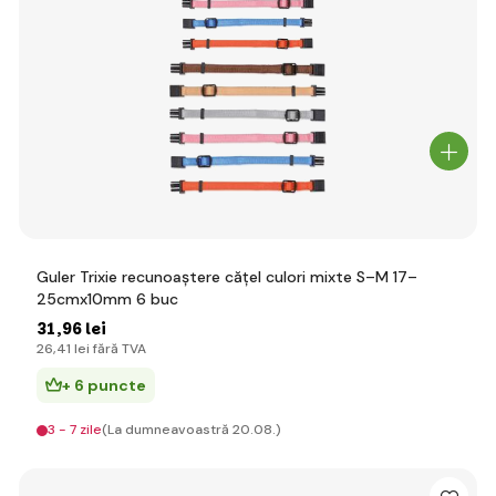
Guler Trixie recunoaștere cățel culori mixte S–M 17–
25cmx10mm 6 buc
31
,96 lei
26
,41 lei
fără TVA
+ 6 puncte
3 - 7 zile
(La dumneavoastră 20.08.)