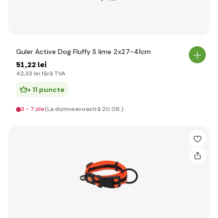
Guler Active Dog Fluffy S lime 2x27-41cm
51
,22 lei
42
,33 lei
fără TVA
+ 11 puncte
3 - 7 zile
(La dumneavoastră 20.08.)