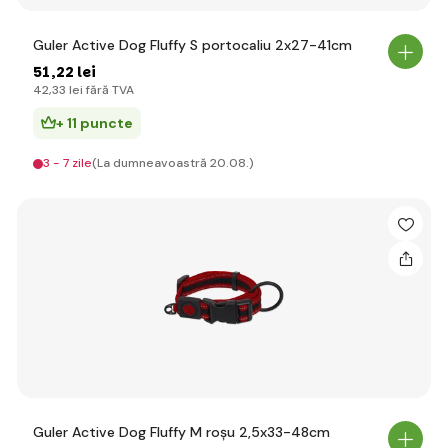
Guler Active Dog Fluffy S portocaliu 2x27-41cm
51
,22 lei
42
,33 lei
fără TVA
+ 11 puncte
3 - 7 zile
(La dumneavoastră 20.08.)
Guler Active Dog Fluffy M roșu 2,5x33-48cm