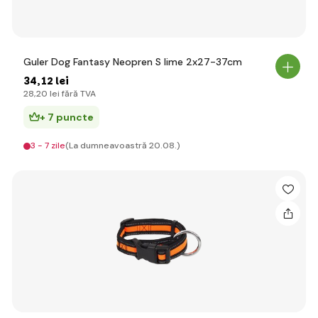
Guler Dog Fantasy Neopren S lime 2x27-37cm
34
,12 lei
28
,20 lei
fără TVA
+ 7 puncte
3 - 7 zile
(La dumneavoastră 20.08.)