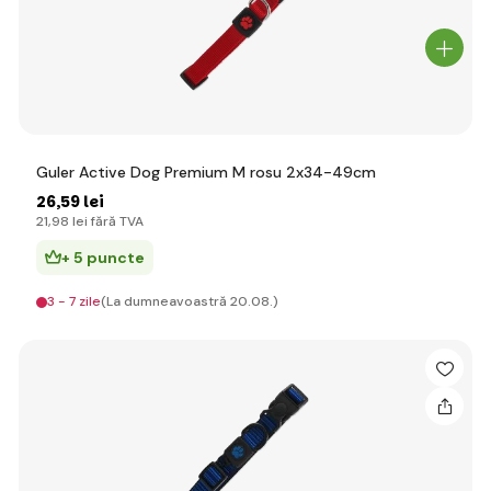
Guler Active Dog Premium M rosu 2x34-49cm
26
,59 lei
21
,98 lei
fără TVA
+ 5 puncte
3 - 7 zile
(La dumneavoastră 20.08.)