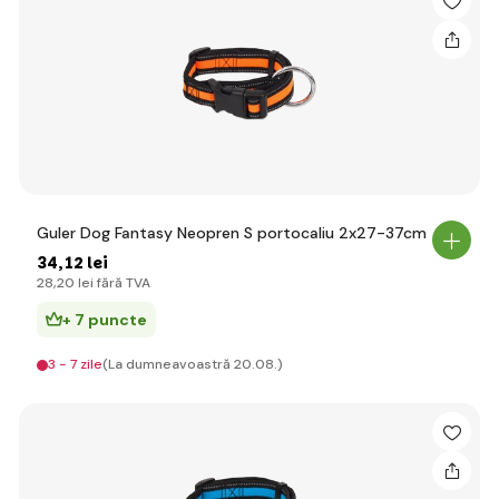
Guler Dog Fantasy Neopren S portocaliu 2x27-37cm
34
,12 lei
28
,20 lei
fără TVA
+ 7 puncte
3 - 7 zile
(La dumneavoastră 20.08.)