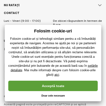
NU RATAȚI
CONTACT
Luni - Vineri (9:00 - 17:00)
De obicei răspundem în termen de
8 ore
info@raijucarii.ro
URMĂRIȚI-NE
Facebook
Instagram
Romanian
© 2018 - 2026 RaiJucării.ro, Toate drepturile rezervate
Această pagină este protejată prin reCAPTCHA și se aplică