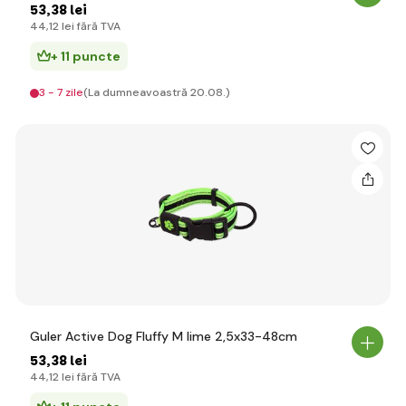
53
,38 lei
44
,12 lei
fără TVA
+ 11 puncte
3 - 7 zile
(La dumneavoastră 20.08.)
Guler Active Dog Fluffy M lime 2,5x33-48cm
53
,38 lei
44
,12 lei
fără TVA