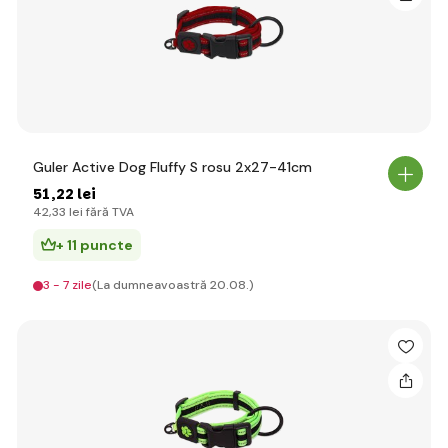
Guler Active Dog Fluffy S rosu 2x27-41cm
51
,22 lei
42
,33 lei
fără TVA
+ 11 puncte
3 - 7 zile
(La dumneavoastră 20.08.)