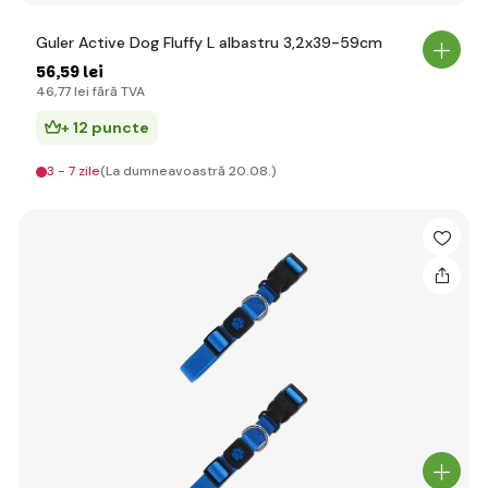
Guler Active Dog Fluffy L albastru 3,2x39-59cm
56
,59 lei
46
,77 lei
fără TVA
+ 12 puncte
3 - 7 zile
(La dumneavoastră 20.08.)