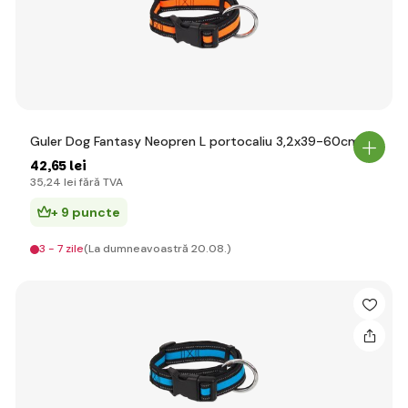
Guler Dog Fantasy Neopren L portocaliu 3,2x39-60cm
42
,65 lei
35
,24 lei
fără TVA
+ 9 puncte
3 - 7 zile
(La dumneavoastră 20.08.)