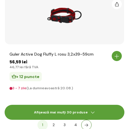
Guler Active Dog Fluffy L rosu 3,2x39-59cm
56
,59 lei
46
,77 lei
fără TVA
+ 12 puncte
3 - 7 zile
(La dumneavoastră 20.08.)
Afișează mai mulți 30 produse
1
2
3
4