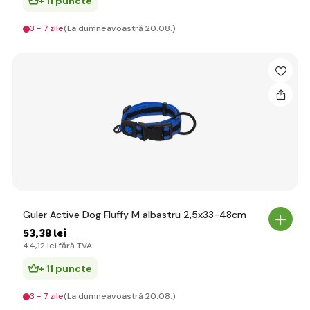
+ 11 puncte
3 - 7 zile
(La dumneavoastră 20.08.)
Guler Active Dog Fluffy M albastru 2,5x33-48cm
53
,38 lei
44
,12 lei
fără TVA
+ 11 puncte
3 - 7 zile
(La dumneavoastră 20.08.)