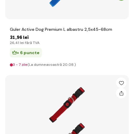
Guler Active Dog Premium L albastru 2,5x45-68cm
31
,96 lei
26
,41 lei
fără TVA
+ 6 puncte
3 - 7 zile
(La dumneavoastră 20.08.)