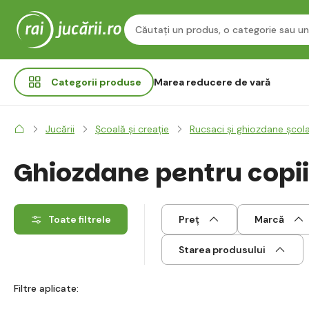
Categorii
produse
Marea reducere de vară
Jucării
Școală și creație
Rucsaci și ghiozdane școl
Ghiozdane pentru copii
Toate filtrele
Preț
Marcă
Starea produsului
Filtre aplicate: