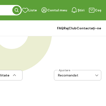
Liste
Contul meu
Știri
Coș
FAQ
RajClub
Contactați-ne
Ajustare
litate