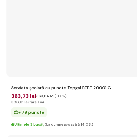
Servieta școlară cu puncte Topgal BEBE 20001 G
363
,73 lei
363
,84 lei
(-0 %)
300
,61 lei
fără TVA
+ 79 puncte
Ultimele 3 bucăți
(La dumneavoastră 14.08.)