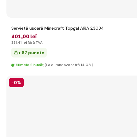
Servietă ușoară Minecraft Topgal AIRA 23034
401
,00 lei
331
,41 lei
fără TVA
+ 87 puncte
Ultimele 2 bucăți
(La dumneavoastră 14.08.)
-0%