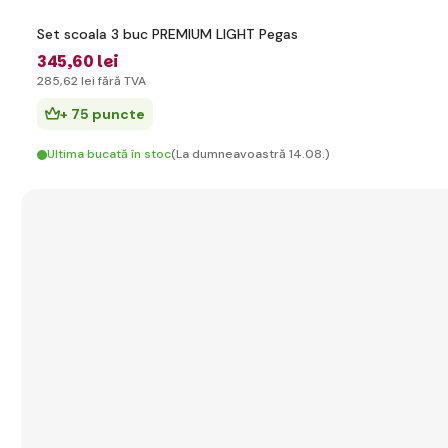
Set scoala 3 buc PREMIUM LIGHT Pegas
345
,60 lei
285
,62 lei
fără TVA
+ 75 puncte
Ultima bucată în stoc
(La dumneavoastră 14.08.)