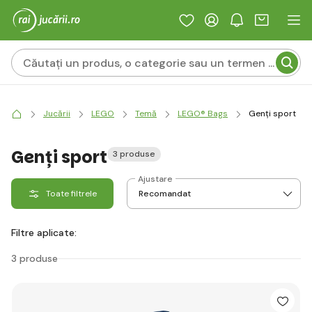
Jucării
LEGO
Temă
LEGO® Bags
Genți sport
Genți sport
3 produse
Ajustare
Toate filtrele
Filtre aplicate:
3 produse