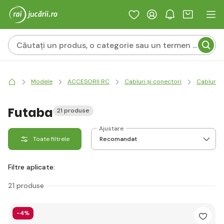
Modele
ACCESORII RC
Cabluri și conectori
Cabluri s
Futaba
21 produse
Ajustare
Toate filtrele
Filtre aplicate:
21 produse
-4%