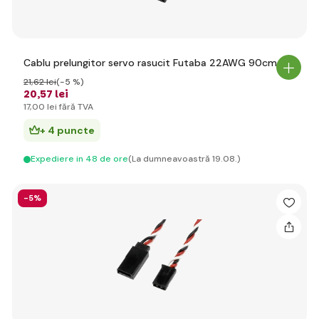
Cablu prelungitor servo rasucit Futaba 22AWG 90cm
21
,62 lei
(-5 %)
20
,57 lei
17
,00 lei
fără TVA
+ 4 puncte
Expediere in 48 de ore
(La dumneavoastră 19.08.)
-5%