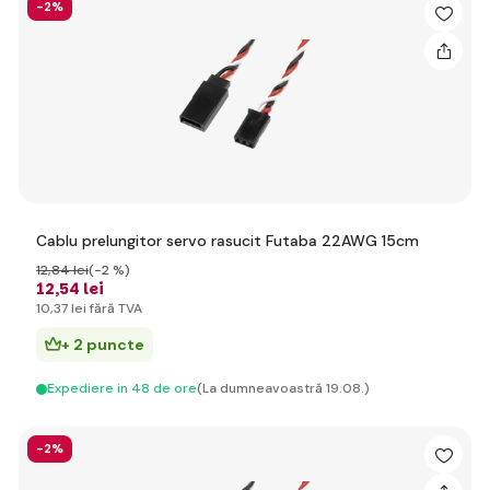
-2%
Cablu prelungitor servo rasucit Futaba 22AWG 15cm
12
,84 lei
(-2 %)
12
,54 lei
10
,37 lei
fără TVA
+ 2 puncte
Expediere in 48 de ore
(La dumneavoastră 19.08.)
-2%