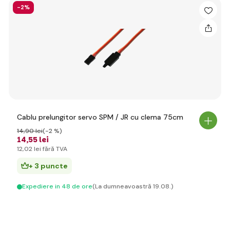
-2%
Cablu prelungitor servo SPM / JR cu clema 75cm
14
,90 lei
(-2 %)
14
,55 lei
12
,02 lei
fără TVA
+ 3 puncte
Expediere in 48 de ore
(La dumneavoastră 19.08.)