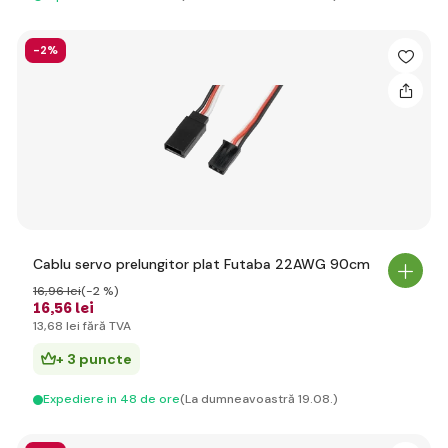
-2%
Cablu servo prelungitor plat Futaba 22AWG 90cm
16
,96 lei
(-2 %)
16
,56 lei
13
,68 lei
fără TVA
+ 3 puncte
Expediere in 48 de ore
(La dumneavoastră 19.08.)