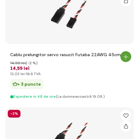
Cablu prelungitor servo rasucit Futaba 22AWG 45cm
14
,90 lei
(-2 %)
14
,55 lei
12
,02 lei
fără TVA
+ 3 puncte
Expediere in 48 de ore
(La dumneavoastră 19.08.)
-2%