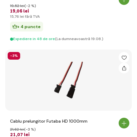
19
,52 lei
(-2 %)
19
,06 lei
15
,76 lei
fără TVA
+ 4 puncte
Expediere in 48 de ore
(La dumneavoastră 19.08.)
-3%
Cablu prelungitor Futaba HD 1000mm
21
,62 lei
(-3 %)
21
,07 lei