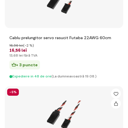
Cablu prelungitor servo rasucit Futaba 22AWG 60cm
16
,96 lei
(-2 %)
16
,56 lei
13
,68 lei
fără TVA
+ 3 puncte
Expediere in 48 de ore
(La dumneavoastră 19.08.)
-5%