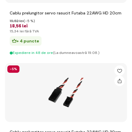
Cablu prelungitor servo rasucit Futaba 22AWG HD 20cm
19
,52 lei
(-5 %)
18
,56 lei
15
,34 lei
fără TVA
+ 4 puncte
Expediere in 48 de ore
(La dumneavoastră 19.08.)
-5%