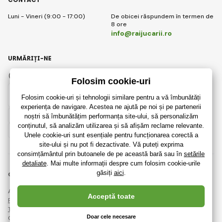
Luni - Vineri (9:00 - 17:00)
De obicei răspundem în termen de
8 ore
info@raijucarii.ro
URMĂRIȚI-NE
Facebook
Instagram
Romanian
© 2018 - 2026 RaiJucării.ro, Toate drepturile rezervate
Această pagină este protejată prin reCAPTCHA și se aplică
Regulile de protecție a datelor personale
companiile Google și ale lor
Termeni și condiții
.
Crearea de magazine online eficiente de la
RIESENIA