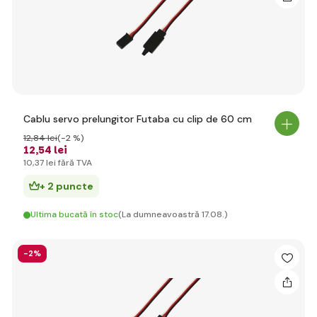
Cablu servo prelungitor Futaba cu clip de 60 cm
12
,84 lei
(-2 %)
12
,54 lei
10
,37 lei
fără TVA
+ 2 puncte
Ultima bucată în stoc
(La dumneavoastră 17.08.)
-2%