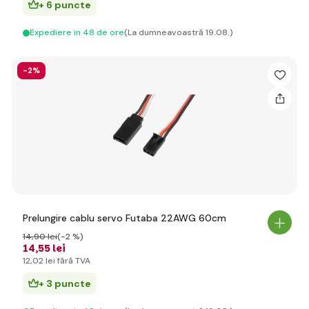
+ 6 puncte
Expediere in 48 de ore
(La dumneavoastră 19.08.)
-2%
Prelungire cablu servo Futaba 22AWG 60cm
14
,90 lei
(-2 %)
14
,55 lei
12
,02 lei
fără TVA
+ 3 puncte