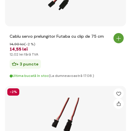
Cablu servo prelungitor Futaba cu clip de 75 cm
14
,90 lei
(-2 %)
14
,55 lei
12
,02 lei
fără TVA
+ 3 puncte
Ultima bucată în stoc
(La dumneavoastră 17.08.)
-2%