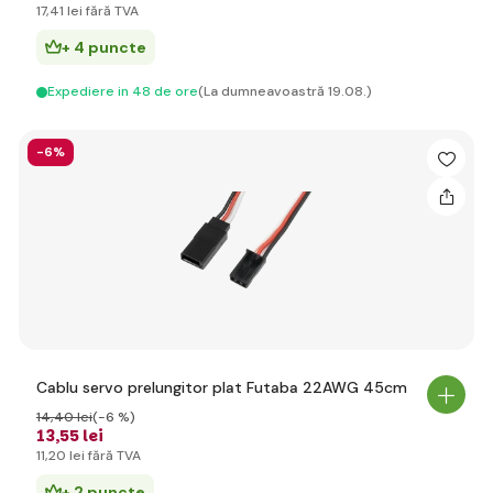
17
,41 lei
fără TVA
+ 4 puncte
Expediere in 48 de ore
(La dumneavoastră 19.08.)
-6%
Cablu servo prelungitor plat Futaba 22AWG 45cm
14
,40 lei
(-6 %)
13
,55 lei
11
,20 lei
fără TVA
+ 2 puncte