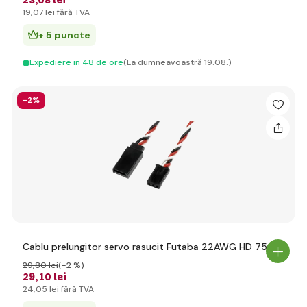
23
,08 lei
19
,07 lei
fără TVA
+ 5 puncte
Expediere in 48 de ore
(La dumneavoastră 19.08.)
-2%
Cablu prelungitor servo rasucit Futaba 22AWG HD 75cm
29
,80 lei
(-2 %)
29
,10 lei
24
,05 lei
fără TVA