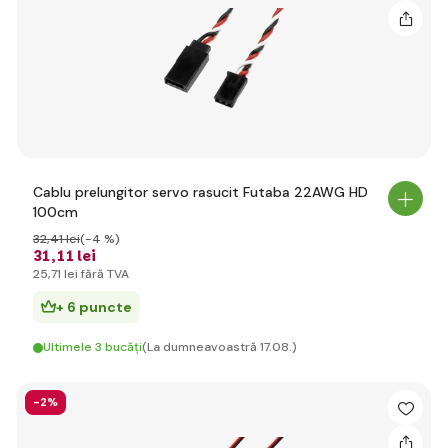
Cablu prelungitor servo rasucit Futaba 22AWG HD
100cm
32
,41 lei
(-4 %)
31
,11 lei
25
,71 lei
fără TVA
+ 6 puncte
Ultimele 3 bucăți
(La dumneavoastră 17.08.)
-2%