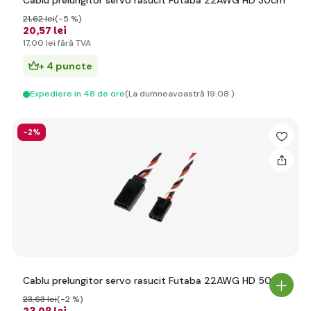
Cablu prelungitor servo rasucit Futaba 22AWG HD 30cm
21
,62 lei
(-5 %)
20
,57 lei
17
,00 lei
fără TVA
+ 4 puncte
Expediere in 48 de ore
(La dumneavoastră 19.08.)
-2%
Cablu prelungitor servo rasucit Futaba 22AWG HD 50cm
23
,63 lei
(-2 %)