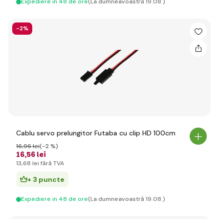
Expediere in 48 de ore
(La dumneavoastră 19.08.)
-2%
Cablu servo prelungitor Futaba cu clip HD 100cm
16
,96 lei
(-2 %)
16
,56 lei
13
,68 lei
fără TVA
+ 3 puncte
Expediere in 48 de ore
(La dumneavoastră 19.08.)