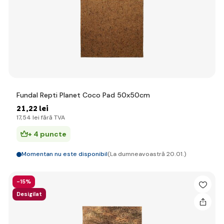
Fundal Repti Planet Coco Pad 50x50cm
21
,22 lei
17
,54 lei
fără TVA
+ 4 puncte
Momentan nu este disponibil
(La dumneavoastră 20.01.)
-15%
Desigilat