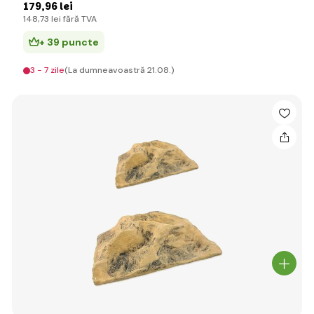
179
,96 lei
148
,73 lei
fără TVA
+ 39 puncte
3 - 7 zile
(La dumneavoastră 21.08.)