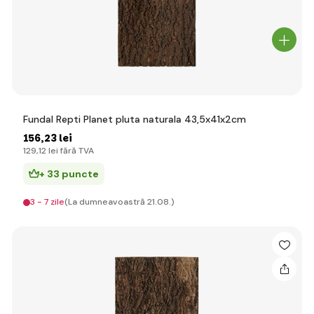
Fundal Repti Planet pluta naturala 43,5x41x2cm
156
,23 lei
129
,12 lei
fără TVA
+ 33 puncte
3 - 7 zile
(La dumneavoastră 21.08.)