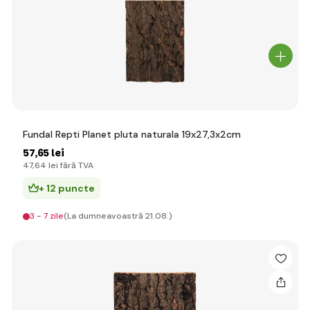
Fundal Repti Planet pluta naturala 19x27,3x2cm
57
,65 lei
47
,64 lei
fără TVA
+ 12 puncte
3 - 7 zile
(La dumneavoastră 21.08.)