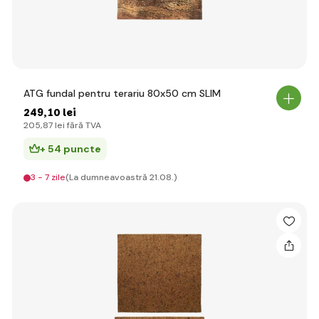
ATG fundal pentru terariu 80x50 cm SLIM
249
,10 lei
205
,87 lei
fără TVA
+ 54 puncte
3 - 7 zile
(La dumneavoastră 21.08.)