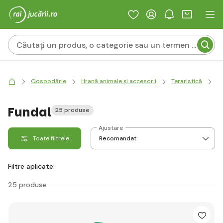
Gospodărie
Hrană animale și accesorii
Teraristică
E
Fundal
25 produse
Ajustare
Toate filtrele
Filtre aplicate:
25 produse