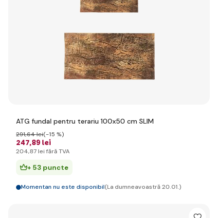
ATG fundal pentru terariu 100x50 cm SLIM
291
,64 lei
(-15 %)
247
,89 lei
204
,87 lei
fără TVA
+ 53 puncte
Momentan nu este disponibil
(La dumneavoastră 20.01.)