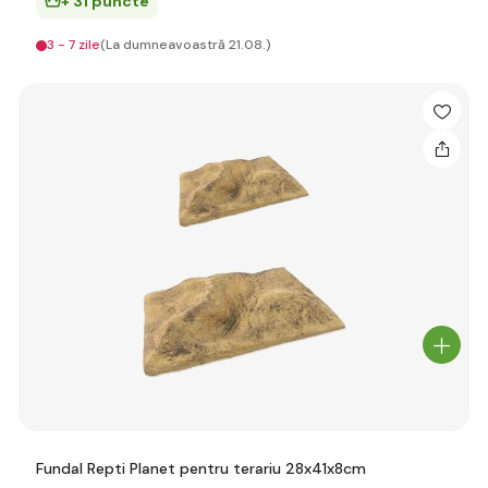
+ 31 puncte
3 - 7 zile
(La dumneavoastră 21.08.)
Fundal Repti Planet pentru terariu 28x41x8cm