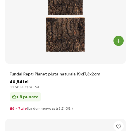
Fundal Repti Planet pluta naturala 19x17,3x2cm
40
,54 lei
33
,50 lei
fără TVA
+ 8 puncte
3 - 7 zile
(La dumneavoastră 21.08.)