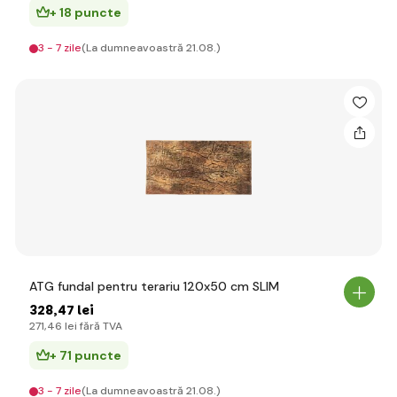
+ 18 puncte
3 - 7 zile
(La dumneavoastră 21.08.)
ATG fundal pentru terariu 120x50 cm SLIM
328
,47 lei
271
,46 lei
fără TVA
+ 71 puncte
3 - 7 zile
(La dumneavoastră 21.08.)