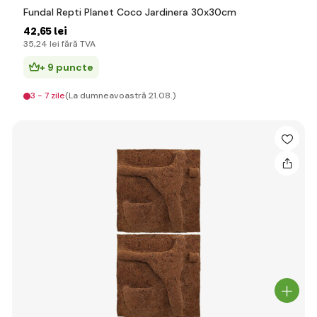
Fundal Repti Planet Coco Jardinera 30x30cm
42
,65 lei
35
,24 lei
fără TVA
+ 9 puncte
3 - 7 zile
(La dumneavoastră 21.08.)