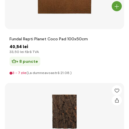
Fundal Repti Planet Coco Pad 100x50cm
40
,54 lei
33
,50 lei
fără TVA
+ 8 puncte
3 - 7 zile
(La dumneavoastră 21.08.)