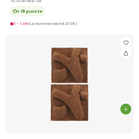
70
,70 lei
fără TVA
+ 18 puncte
3 - 7 zile
(La dumneavoastră 21.08.)