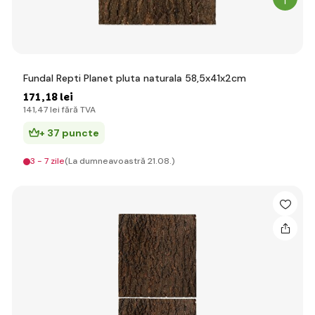
Fundal Repti Planet pluta naturala 58,5x41x2cm
171
,18 lei
141
,47 lei
fără TVA
+ 37 puncte
3 - 7 zile
(La dumneavoastră 21.08.)