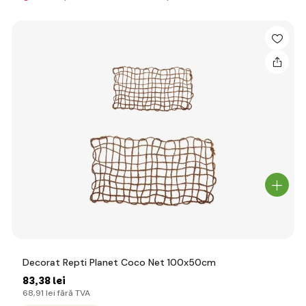
Decorat Repti Planet Coco Net 100x50cm
83
,38 lei
68
,91 lei
fără TVA