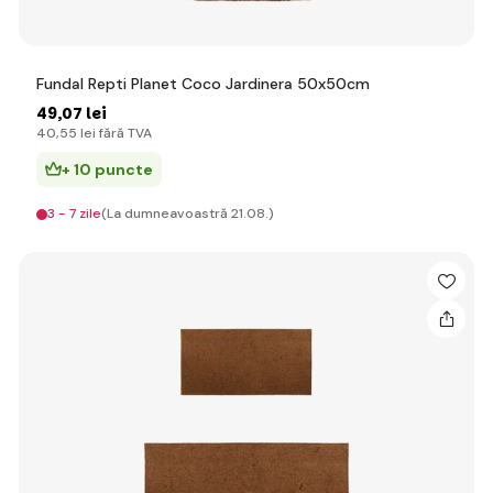
Fundal Repti Planet Coco Jardinera 50x50cm
49
,07 lei
40
,55 lei
fără TVA
+ 10 puncte
3 - 7 zile
(La dumneavoastră 21.08.)