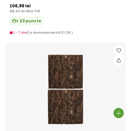
106
,96 lei
88
,40 lei
fără TVA
+ 23 puncte
3 - 7 zile
(La dumneavoastră 21.08.)