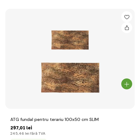
ATG fundal pentru terariu 100x50 cm SLIM
297
,01 lei
245
,46 lei
fără TVA