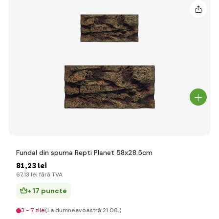
Fundal din spuma Repti Planet 58x28.5cm
81
,23 lei
67
,13 lei
fără TVA
+ 17 puncte
3 - 7 zile
(La dumneavoastră 21.08.)