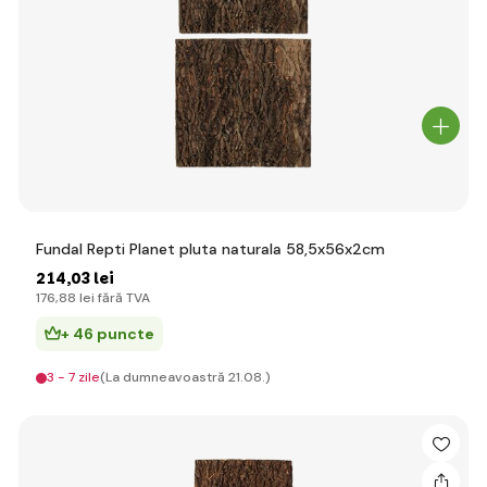
Fundal Repti Planet pluta naturala 58,5x56x2cm
214
,03 lei
176
,88 lei
fără TVA
+ 46 puncte
3 - 7 zile
(La dumneavoastră 21.08.)