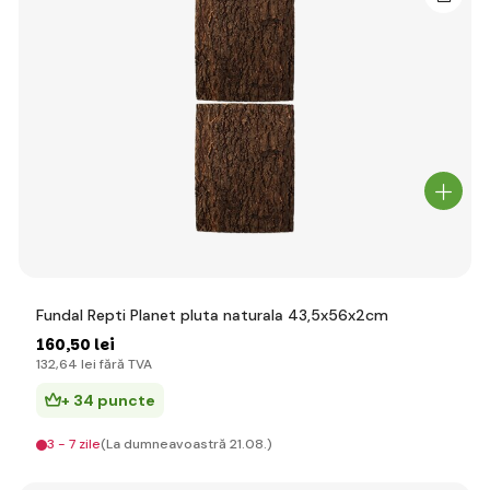
Fundal Repti Planet pluta naturala 43,5x56x2cm
160
,50 lei
132
,64 lei
fără TVA
+ 34 puncte
3 - 7 zile
(La dumneavoastră 21.08.)