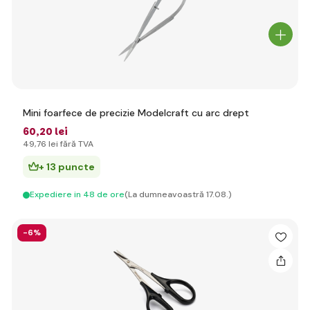
Mini foarfece de precizie Modelcraft cu arc drept
60
,20 lei
49
,76 lei
fără TVA
+ 13 puncte
Expediere in 48 de ore
(La dumneavoastră 17.08.)
-6%