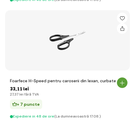
Foarfece H-Speed pentru caroserii din lexan, curbate
33
,11 lei
27
,37 lei
fără TVA
+ 7 puncte
Expediere in 48 de ore
(La dumneavoastră 17.08.)