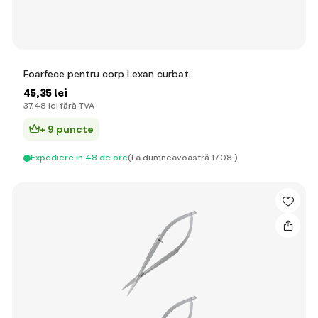
Foarfece pentru corp Lexan curbat
45
,35 lei
37
,48 lei
fără TVA
+ 9 puncte
Expediere in 48 de ore
(La dumneavoastră 17.08.)