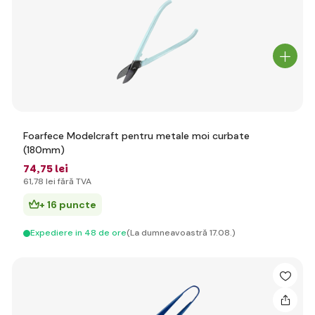
Foarfece Modelcraft pentru metale moi curbate
(180mm)
74
,75 lei
61
,78 lei
fără TVA
+ 16 puncte
Expediere in 48 de ore
(La dumneavoastră 17.08.)