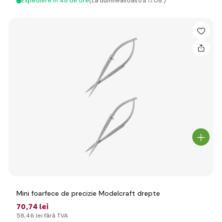
Expediere in 48 de ore
(La dumneavoastră 17.08.)
Mini foarfece de precizie Modelcraft drepte
70
,74 lei
58
,46 lei
fără TVA