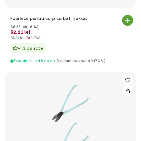
Foarfece pentru corp curbat Traxxas
66
,33 lei
(-6 %)
62
,21 lei
51
,41 lei
fără TVA
+ 13 puncte
Expediere in 48 de ore
(La dumneavoastră 17.08.)