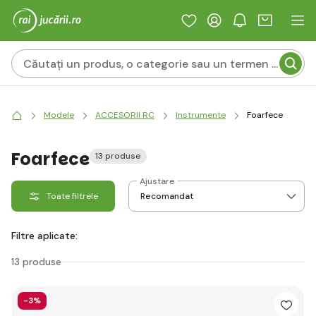
Modele
ACCESORII RC
Instrumente
Foarfece
Foarfece
13 produse
Ajustare
Toate filtrele
Filtre aplicate:
13 produse
-3%