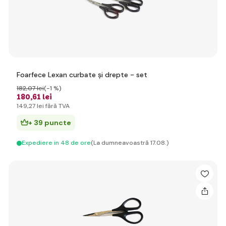
Foarfece Lexan curbate și drepte - set
182
,07 lei
(-1 %)
180
,61 lei
149
,27 lei
fără TVA
+ 39 puncte
Expediere in 48 de ore
(La dumneavoastră 17.08.)