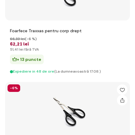
Foarfece Traxxas pentru corp drept
66
,33 lei
(-6 %)
62
,21 lei
51
,41 lei
fără TVA
+ 13 puncte
Expediere in 48 de ore
(La dumneavoastră 17.08.)
-6%