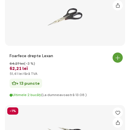
Foarfece drepte Lexan
64
,27 lei
(-3 %)
62
,21 lei
51
,41 lei
fără TVA
+ 13 puncte
Ultimele 2 bucăți
(La dumneavoastră 13.08.)
-1%