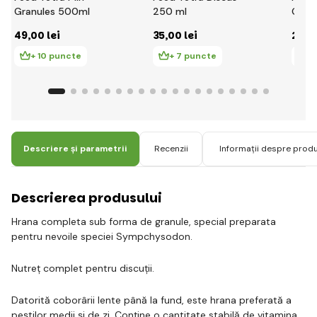
Granules 500ml
250 ml
Gran
49
,00 lei
35
,00 lei
23
,0
+ 10 puncte
+ 7 puncte
+
Descriere și parametrii
Recenzii
Informații despre prod
Descrierea produsului
Hrana completa sub forma de granule, special preparata
pentru nevoile speciei Sympchysodon.
Nutreț complet pentru discuții.
Datorită coborârii lente până la fund, este hrana preferată a
peștilor medii și de zi. Conține o cantitate stabilă de vitamina