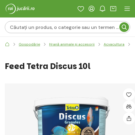
Gospodărie
Hrană animale și accesorii
Acvacultura
Feed Tetra Discus 10l