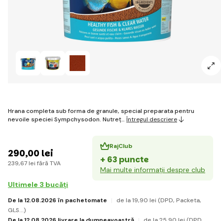
Hrana completa sub forma de granule, special preparata pentru
nevoile speciei Sympchysodon. Nutreț…
Întregul descriere
RajClub
290
,00 lei
+ 63 puncte
239
,67 lei
fără TVA
Mai multe informații despre club
Ultimele 3 bucăți
De la 12.08.2026 în pachetomate
de la 19
,90 lei
(DPD, Packeta,
GLS...)
De la 12.08.2026 livrare la dumneavoastră
de la 25
,90 lei
(DPD,