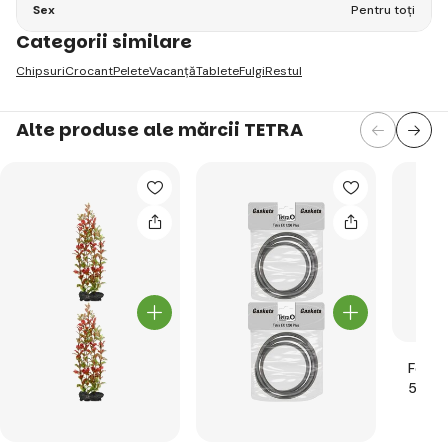
Sex
Pentru toți
Categorii similare
Chipsuri
Crocant
Pelete
Vacanţă
Tablete
Fulgi
Restul
Alte produse ale mărcii TETRA
Feed 
500m