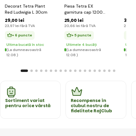
Decorat Tetra Plant
Piesa Tetra EX
Red Ludwigia L 30cm
garnitura cap 1200
Plus
29
,00 lei
25
,00 lei
34
,00
23
,97 lei
fără TVA
20
,66 lei
fără TVA
28
,10 l
+ 6 puncte
+ 5 puncte
+ 
Ultima bucată în stoc
Ultimele 4 bucăți
Ultim
(La dumneavoastră
(La dumneavoastră
(La d
12.08.)
12.08.)
12.08.
Sortiment variat
Recompense în
pentru orice vârstă
clubul nostru de
fidelitate RajClub