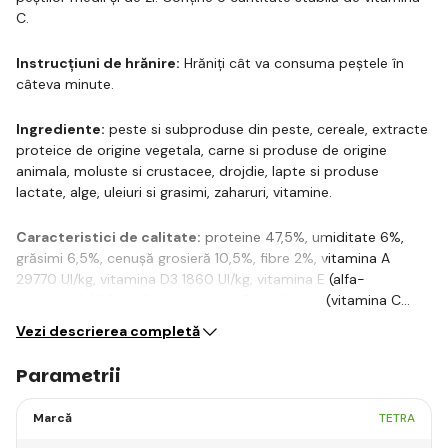
C.
Instrucțiuni de hrănire:
Hrăniți cât va consuma peștele în
câteva minute.
Ingrediente:
peste si subproduse din peste, cereale, extracte
proteice de origine vegetala, carne si produse de origine
animala, moluste si crustacee, drojdie, lapte si produse
lactate, alge, uleiuri si grasimi, zaharuri, vitamine.
Caracteristici de calitate:
proteine 47,5%, umiditate 6%,
grăsimi 6,5%, cenușă grosieră 10,5%, fibre 2%, vitamina A
29770 UI/kg, vitamina D3 1860 UI/kg, vitamina E (alfa-
tocoferol) 200 mg/kg, L-ascorbil-2-polifosfat (vitamina C…
Vezi descrierea completă
Parametrii
Marcă
TETRA