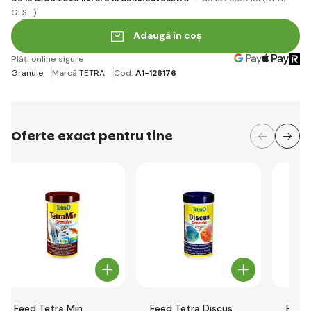
GLS...)
Adaugă în coș
Plăți online sigure
Granule
Marcă
TETRA
Cod:
A1-126176
Oferte exact pentru tine
Feed Tetra Min
Feed Tetra Discus
Feed 