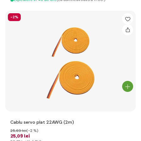
-2%
Cablu servo plat 22AWG (2m)
25
,69 lei
(-2 %)
25
,09 lei