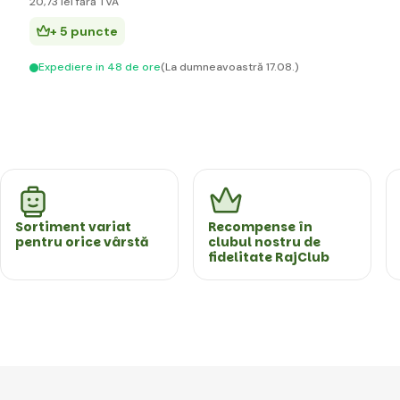
20
,73 lei
fără TVA
+ 5 puncte
Expediere in 48 de ore
(La dumneavoastră 17.08.)
Sortiment variat
Recompense în
pentru orice vârstă
clubul nostru de
fidelitate RajClub