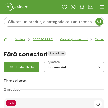
Modele
ACCESORII RC
Cabluri și conectori
Cabluri s
Fără conectori
2 produse
Ajustare
Toate filtrele
Filtre aplicate:
2 produse
-2%