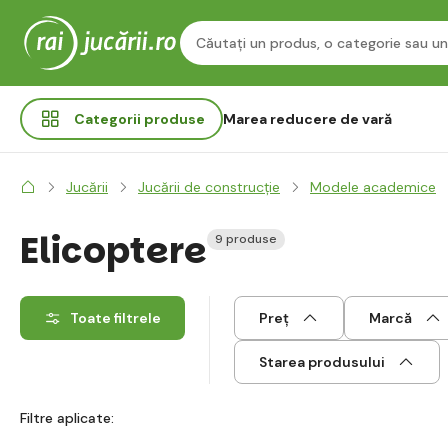
Categorii
produse
Marea reducere de vară
Jucării
Jucării de construcție
Modele academice
Elicoptere
9 produse
Toate filtrele
Preț
Marcă
Starea produsului
Filtre aplicate: