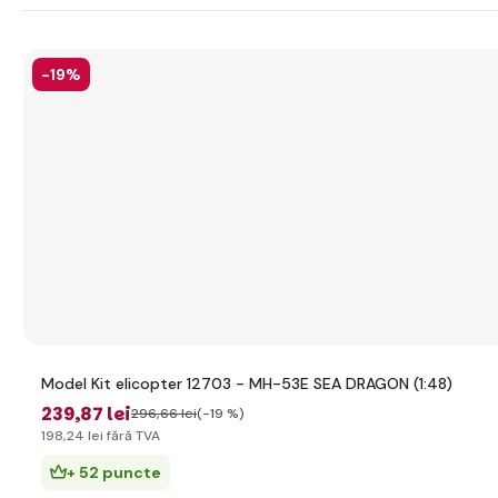
-19%
Model Kit elicopter 12703 - MH-53E SEA DRAGON (1:48)
239
,87 lei
296
,66 lei
(-19 %)
198
,24 lei
fără TVA
+ 52 puncte