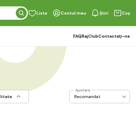
Liste
Contul meu
Știri
Coș
FAQ
RajClub
Contactați-ne
Ajustare
litate