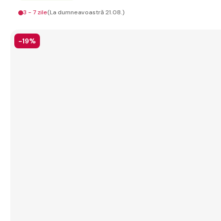
3 - 7 zile
(La dumneavoastră 21.08.)
-19%