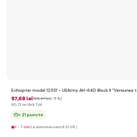
Echiopter model 12551 - USArmy AH-64D Block II "Versiunea târ
97
,68 lei
109
,47 lei
(-11 %)
80
,73 lei
fără TVA
+ 21 puncte
3 - 7 zile
(La dumneavoastră 21.08.)