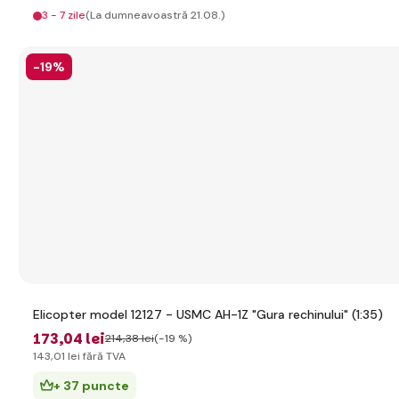
3 - 7 zile
(La dumneavoastră 21.08.)
-19%
Elicopter model 12127 - USMC AH-1Z "Gura rechinului" (1:35)
173
,04 lei
214
,38 lei
(-19 %)
143
,01 lei
fără TVA
+ 37 puncte