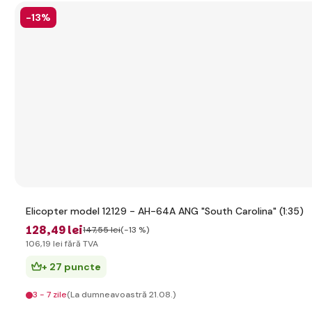
-13%
Elicopter model 12129 - AH-64A ANG "South Carolina" (1:35)
128
,49 lei
147
,55 lei
(-13 %)
106
,19 lei
fără TVA
+ 27 puncte
3 - 7 zile
(La dumneavoastră 21.08.)