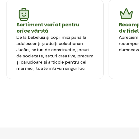
Sortiment variat pentru
Recompe
orice vârstă
de fide
De la bebeluși și copii mici până la
Apreciem l
adolescenți și adulți colecționari.
recompens
Jucării, seturi de construcție, jocuri
dumneavo
de societate, seturi creative, precum
și cărucioare și articole pentru cei
mai mici, toate într-un singur loc.