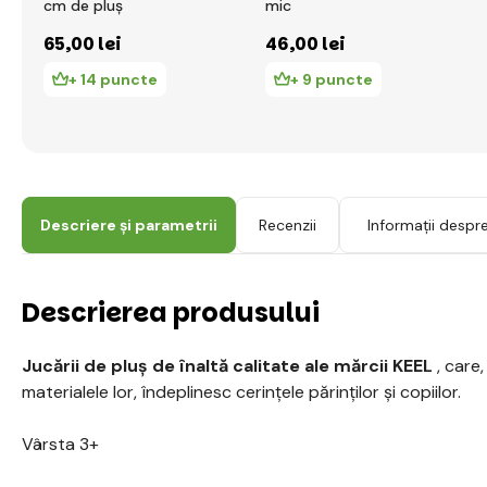
cm de pluș
mic
65
,00 lei
46
,00 lei
+ 14 puncte
+ 9 puncte
Descriere și parametrii
Recenzii
Informații despr
Descrierea produsului
Jucării de pluș de înaltă calitate ale mărcii KEEL
, care,
materialele lor, îndeplinesc cerințele părinților și copiilor.
Vârsta 3+