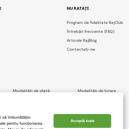
E
NU RATAȚI
Program de fidelitate RajClub
Întrebări frecvente (FAQ)
Articole RajBlog
Contactați-ne
Modalități de plată
Modalități de livrare