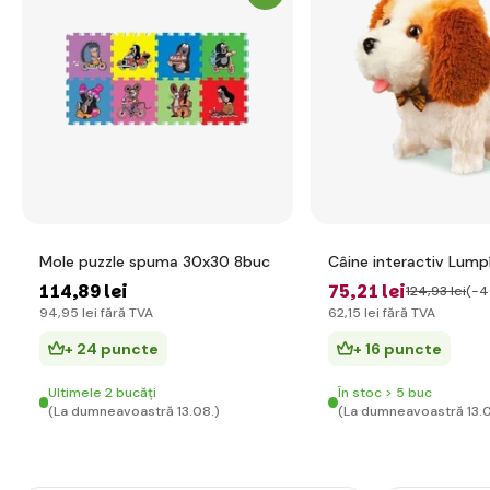
Mole puzzle spuma 30x30 8buc
Câine interactiv Lump
114
,89 lei
75
,21 lei
124
,93 lei
(-4
94
,95 lei
fără TVA
62
,15 lei
fără TVA
+ 24 puncte
+ 16 puncte
Ultimele 2 bucăți
În stoc > 5 buc
(La dumneavoastră 13.08.)
(La dumneavoastră 13.0