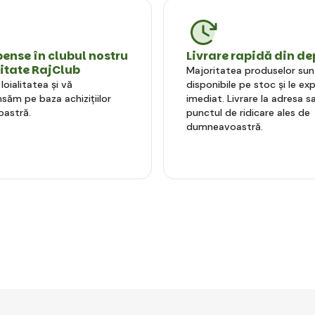
nse în clubul nostru
Livrare rapidă din de
litate RajClub
Majoritatea produselor sun
oialitatea și vă
disponibile pe stoc și le e
ăm pe baza achizițiilor
imediat. Livrare la adresa sa
astră.
punctul de ridicare ales de
dumneavoastră.