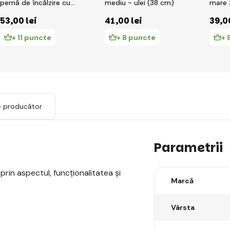
pernă de încălzire cu
mediu - ulei (38 cm)
mare 
lavandă
53
,00 lei
41
,00 lei
39
,0
+ 11 puncte
+ 8 puncte
+ 
e producător
Parametrii
 prin aspectul, funcționalitatea și
Marcă
Vârsta