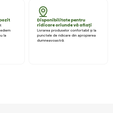
pozit
Disponibilitate pentru
ridicare oriunde vă aflați
t
xpediem
Livrarea produselor confortabil și la
u la
punctele de ridicare din apropierea
dumneavoastră.