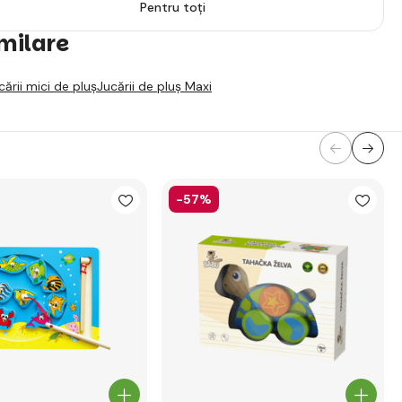
Pentru toți
imilare
cării mici de pluș
Jucării de pluș Maxi
-57%