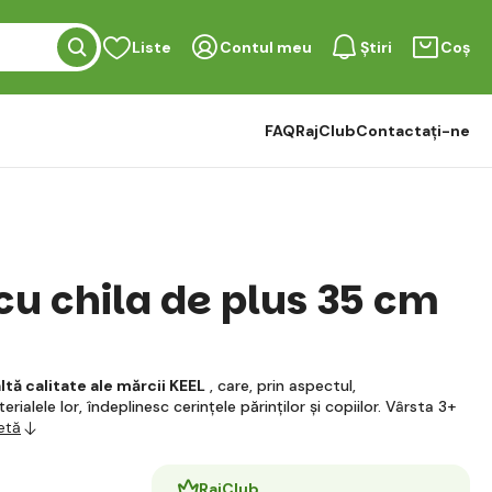
Liste
Contul meu
Știri
Coș
FAQ
RajClub
Contactați-ne
cu chila de plus 35 cm
ltă calitate ale mărcii KEEL
, care, prin aspectul,
rialele lor, îndeplinesc cerințele părinților și copiilor. Vârsta 3+
etă
RajClub