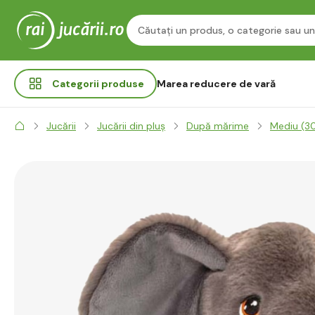
Categorii
produse
Marea reducere de vară
Jucării
Jucării din pluș
După mărime
Mediu (3