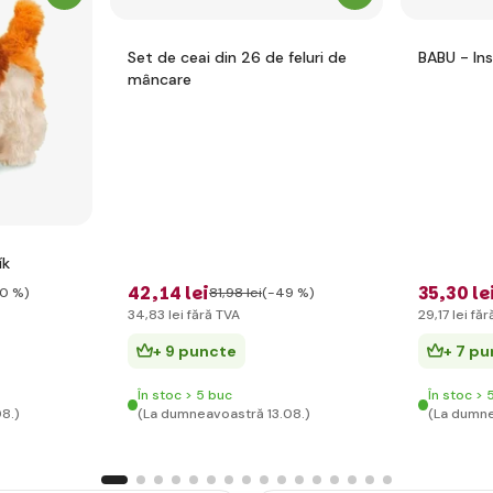
Set de ceai din 26 de feluri de
BABU - In
mâncare
ík
42
,14 lei
35
,30 le
0 %)
81
,98 lei
(-49 %)
34
,83 lei
fără TVA
29
,17 lei
făr
+ 9 puncte
+ 7 p
În stoc > 5 buc
În stoc > 
8.)
(La dumneavoastră 13.08.)
(La dumne