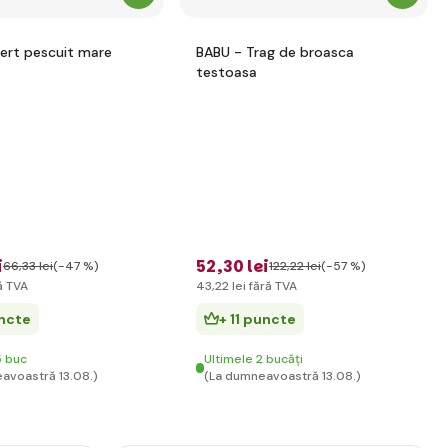
sert pescuit mare
BABU - Trag de broasca
testoasa
i
52
,30 lei
66
,33 lei
(-47 %)
122
,22 lei
(-57 %)
ă TVA
43
,22 lei
fără TVA
uncte
+ 11 puncte
5 buc
Ultimele 2 bucăți
avoastră 13.08.)
(La dumneavoastră 13.08.)