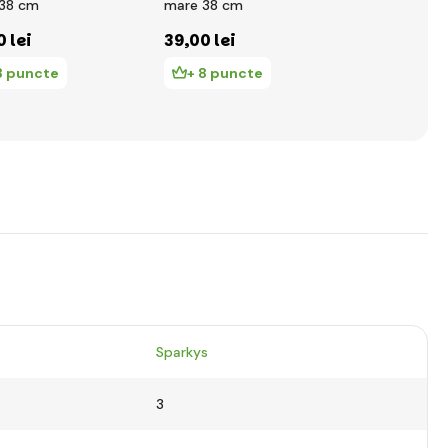
38 cm
mare 38 cm
în rochie - 
mediu 43 c
0 lei
39
,00 lei
68
,00 lei
8 puncte
+ 8 puncte
+ 14 pu
Sparkys
3