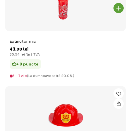
Extinctor mic
43
,00 lei
35
,54 lei
fără TVA
+ 9 puncte
3 - 7 zile
(La dumneavoastră 20.08.)