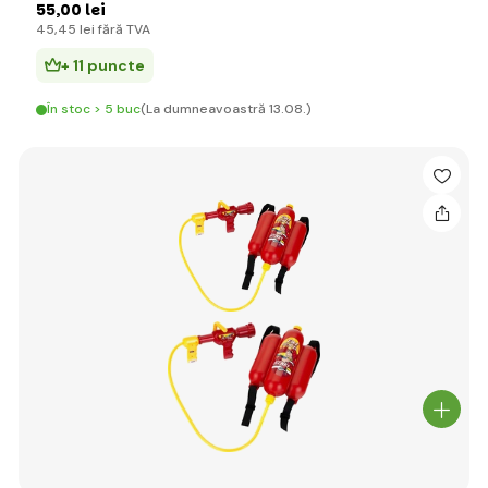
55
,00 lei
45
,45 lei
fără TVA
+ 11 puncte
În stoc > 5 buc
(La dumneavoastră 13.08.)