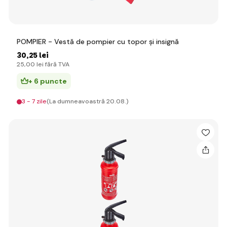
POMPIER - Vestă de pompier cu topor și insignă
30
,25 lei
25
,00 lei
fără TVA
+ 6 puncte
3 - 7 zile
(La dumneavoastră 20.08.)