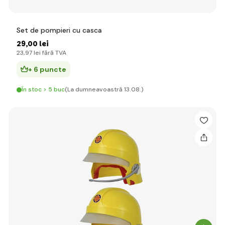
Set de pompieri cu casca
29
,00 lei
23
,97 lei
fără TVA
+ 6 puncte
În stoc > 5 buc
(La dumneavoastră 13.08.)