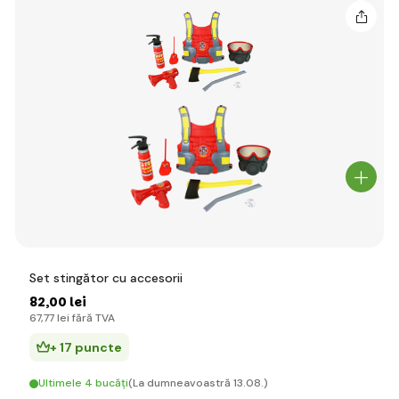
Set stingător cu accesorii
82
,00 lei
67
,77 lei
fără TVA
+ 17 puncte
Ultimele 4 bucăți
(La dumneavoastră 13.08.)