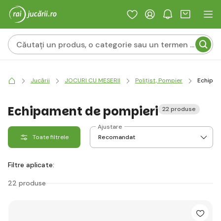
Jucării
JOCURI CU MESERII
Polițist, Pompier
Echipam
Echipament de pompieri
22 produse
Ajustare
Toate filtrele
Filtre aplicate:
22 produse