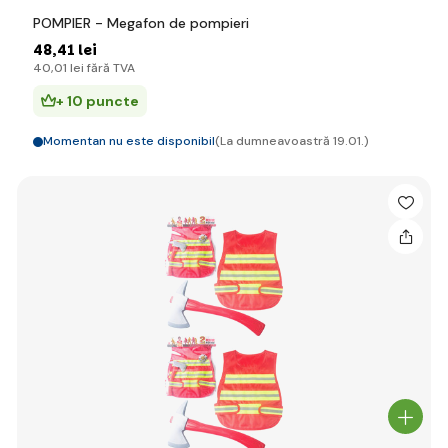
POMPIER - Megafon de pompieri
48
,41 lei
40
,01 lei
fără TVA
+ 10 puncte
Momentan nu este disponibil
(La dumneavoastră 19.01.)