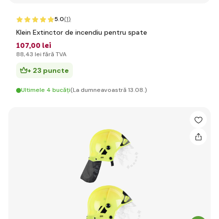
5.0
(1
)
Klein Extinctor de incendiu pentru spate
107
,00 lei
88
,43 lei
fără TVA
+ 23 puncte
Ultimele 4 bucăți
(La dumneavoastră 13.08.)