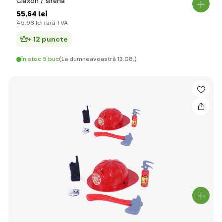
Claxon / sirena
55
,64 lei
45
,98 lei
fără TVA
+ 12 puncte
În stoc 5 buc
(La dumneavoastră 13.08.)