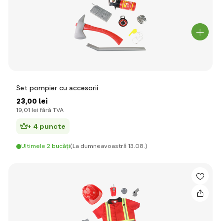
Set pompier cu accesorii
23
,00 lei
19
,01 lei
fără TVA
+ 4 puncte
Ultimele 2 bucăți
(La dumneavoastră 13.08.)