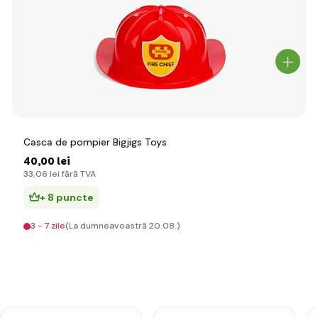
Casca de pompier Bigjigs Toys
40
,00 lei
33
,06 lei
fără TVA
+ 8 puncte
3 - 7 zile
(La dumneavoastră 20.08.)