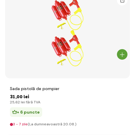
Sada pistolă de pompier
31
,00 lei
25
,62 lei
fără TVA
+ 6 puncte
3 - 7 zile
(La dumneavoastră 20.08.)