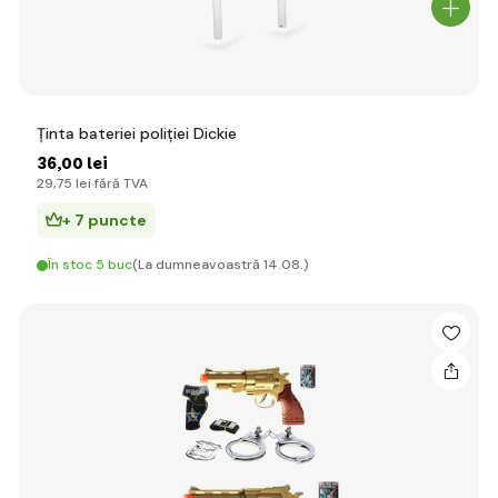
Ținta bateriei poliției Dickie
36
,00 lei
29
,75 lei
fără TVA
+ 7 puncte
În stoc 5 buc
(La dumneavoastră 14.08.)