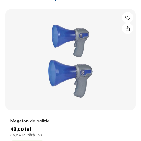
Megafon de poliție
43
,00 lei
35
,54 lei
fără TVA