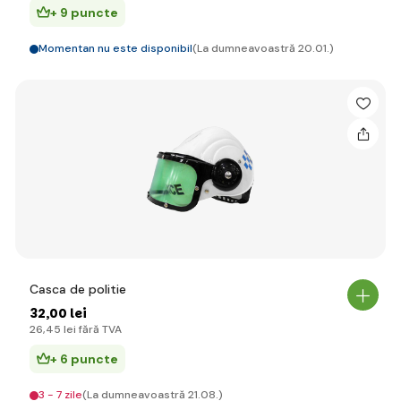
+ 9 puncte
Momentan nu este disponibil
(La dumneavoastră 20.01.)
Casca de politie
32
,00 lei
26
,45 lei
fără TVA
+ 6 puncte
3 - 7 zile
(La dumneavoastră 21.08.)