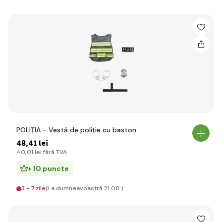
POLIȚIA - Vestă de poliție cu baston
48
,41 lei
40
,01 lei
fără TVA
+ 10 puncte
3 - 7 zile
(La dumneavoastră 21.08.)