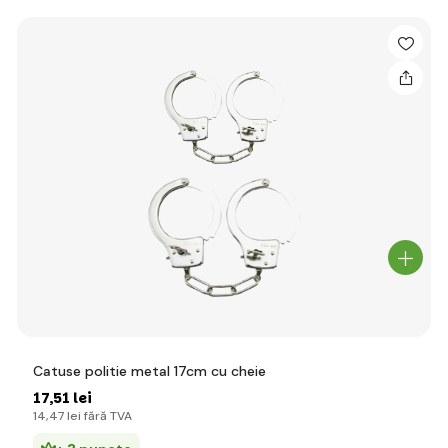
Catuse politie metal 17cm cu cheie
17
,51 lei
14
,47 lei
fără TVA