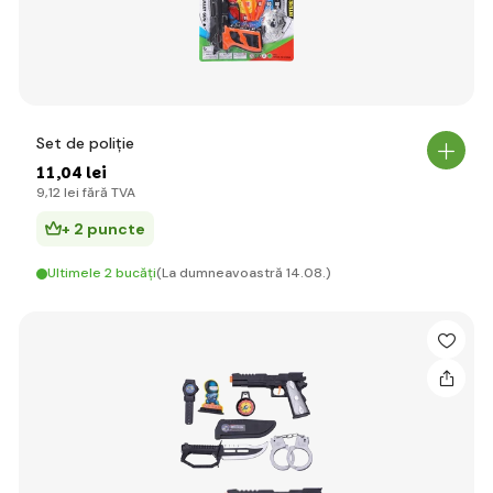
Set de poliție
11
,04 lei
9
,12 lei
fără TVA
+ 2 puncte
Ultimele 2 bucăți
(La dumneavoastră 14.08.)