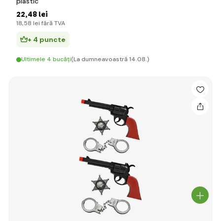
plastic
22
,48 lei
18
,58 lei
fără TVA
+ 4 puncte
Ultimele 4 bucăți
(La dumneavoastră 14.08.)