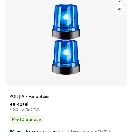
POLIȚIA - Far policier
48
,41 lei
40
,01 lei
fără TVA
+ 10 puncte
Momentan nu este disponibil
(La dumneavoastră 20.01.)