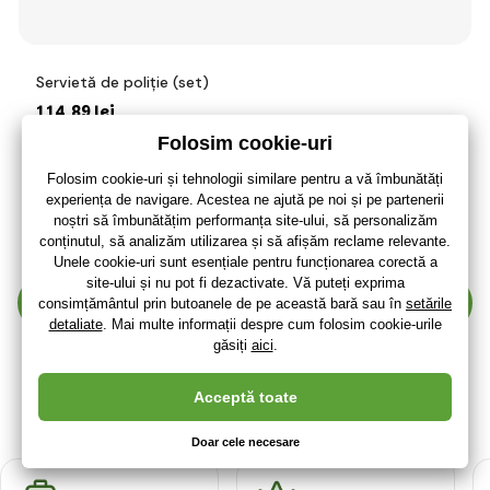
Servietă de poliție (set)
114
,89 lei
94
,95 lei
fără TVA
+ 24 puncte
Momentan nu este disponibil
(La dumneavoastră 20.01.)
Afișează mai mulți 4 produse
1
2