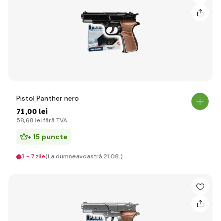
Pistol Panther nero
71
,00 lei
58
,68 lei
fără TVA
+ 15 puncte
3 - 7 zile
(La dumneavoastră 21.08.)