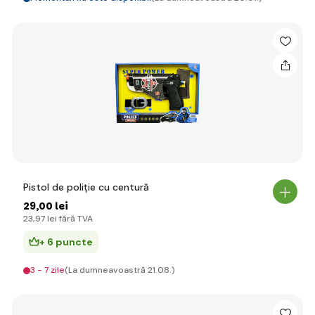
Pistol de poliție cu centură
29
,00 lei
23
,97 lei
fără TVA
+ 6 puncte
3 - 7 zile
(La dumneavoastră 21.08.)