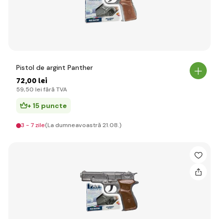
Pistol de argint Panther
72
,00 lei
59
,50 lei
fără TVA
+ 15 puncte
3 - 7 zile
(La dumneavoastră 21.08.)