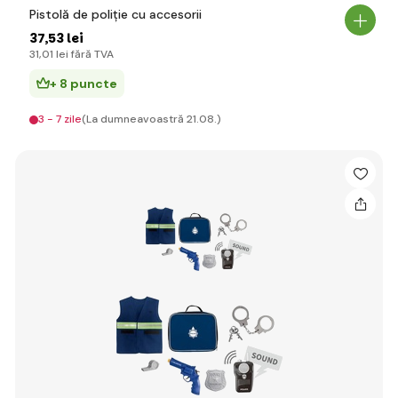
Pistolă de poliție cu accesorii
37
,53 lei
31
,01 lei
fără TVA
+ 8 puncte
3 - 7 zile
(La dumneavoastră 21.08.)