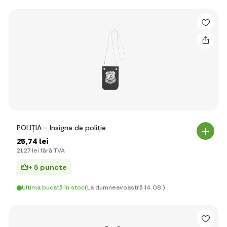
POLIȚIA - Insigna de poliție
25
,74 lei
21
,27 lei
fără TVA
+ 5 puncte
Ultima bucată în stoc
(La dumneavoastră 14.08.)