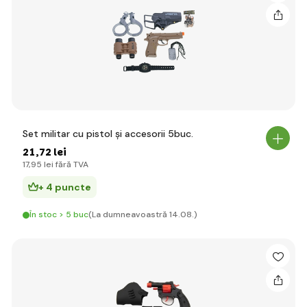
Set militar cu pistol și accesorii 5buc.
21
,72 lei
17
,95 lei
fără TVA
+ 4 puncte
În stoc > 5 buc
(La dumneavoastră 14.08.)