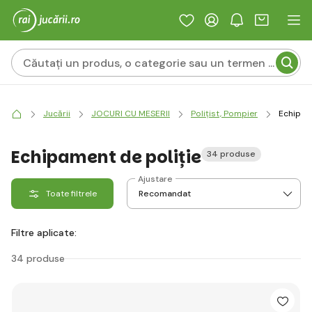
Jucării
JOCURI CU MESERII
Polițist, Pompier
Echipam
Echipament de poliție
34 produse
Ajustare
Toate filtrele
Filtre aplicate:
34 produse