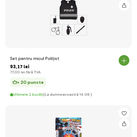
Set pentru micul Polițist
93
,17 lei
77
,00 lei
fără TVA
+ 20 puncte
Ultimele 2 bucăți
(La dumneavoastră 14.08.)