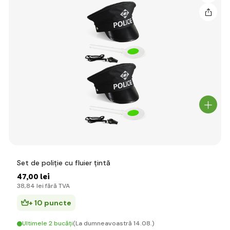
Set de poliție cu fluier țintă
47
,00 lei
38
,84 lei
fără TVA
+ 10 puncte
Ultimele 2 bucăți
(La dumneavoastră 14.08.)