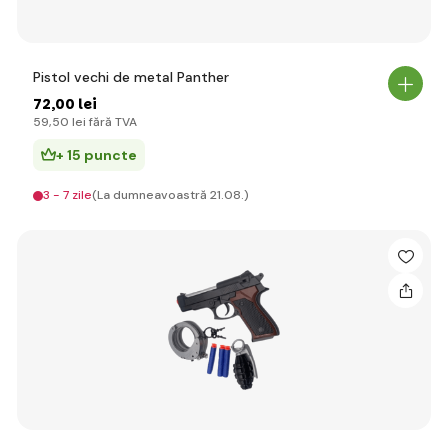
Pistol vechi de metal Panther
72
,00 lei
59
,50 lei
fără TVA
+ 15 puncte
3 - 7 zile
(La dumneavoastră 21.08.)