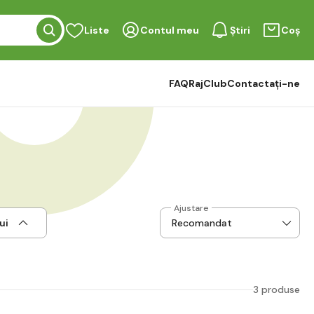
Liste
Contul meu
Știri
Coș
FAQ
RajClub
Contactați-ne
Ajustare
ui
3 produse