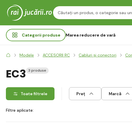
Categorii
produse
Marea reducere de vară
Modele
ACCESORII RC
Cabluri și conectori
Con
EC3
3 produse
Toate filtrele
Preț
Marcă
Filtre aplicate: