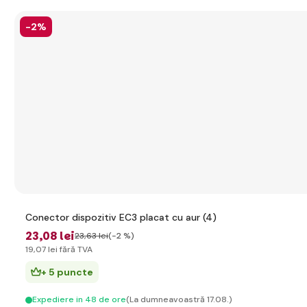
-2%
Conector dispozitiv EC3 placat cu aur (4)
23
,08 lei
23
,63 lei
(-2 %)
19
,07 lei
fără TVA
+ 5 puncte
Expediere in 48 de ore
(La dumneavoastră 17.08.)