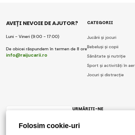
AVEȚI NEVOIE DE AJUTOR?
CATEGORII
Luni - Vineri (9:00 - 17:00)
Jucării și jocuri
Bebeluși și copii
De obicei răspundem în termen de 8 ore
info@raijucarii.ro
Sănătate și nutriție
Sport și activități în aer
Jocuri și distracție
URMĂRIȚI-NE
Romanian
Facebook
Instagram