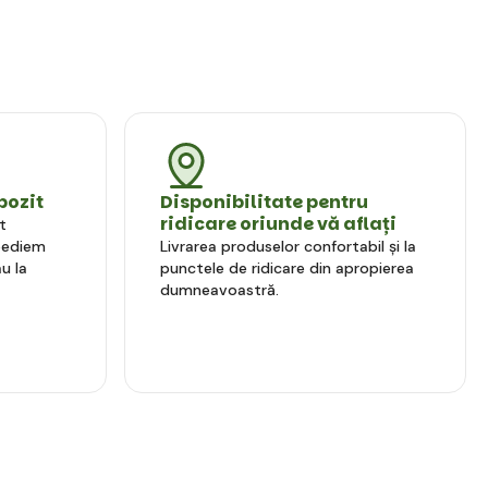
pozit
Disponibilitate pentru
ridicare oriunde vă aflați
t
xpediem
Livrarea produselor confortabil și la
u la
punctele de ridicare din apropierea
dumneavoastră.