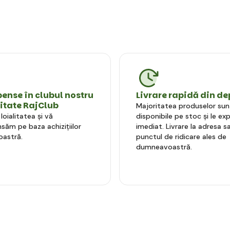
nse în clubul nostru
Livrare rapidă din de
litate RajClub
Majoritatea produselor sun
oialitatea și vă
disponibile pe stoc și le e
ăm pe baza achizițiilor
imediat. Livrare la adresa sa
astră.
punctul de ridicare ales de
dumneavoastră.