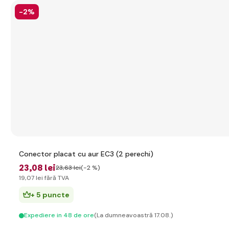
-2%
Conector placat cu aur EC3 (2 perechi)
23
,08 lei
23
,63 lei
(-2 %)
19
,07 lei
fără TVA
+ 5 puncte
Expediere in 48 de ore
(La dumneavoastră 17.08.)