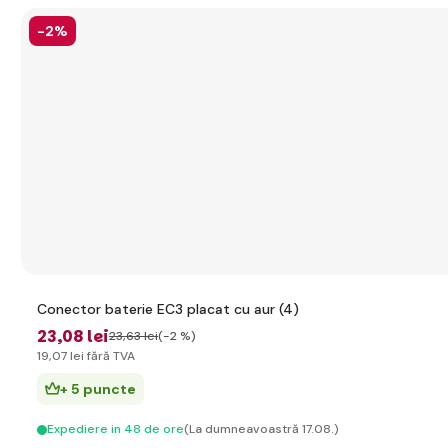
-2%
Conector baterie EC3 placat cu aur (4)
23
,08 lei
23
,63 lei
(-2 %)
19
,07 lei
fără TVA
+ 5 puncte
Expediere in 48 de ore
(La dumneavoastră 17.08.)