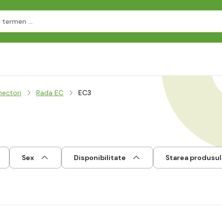
ectori
Rada EC
EC3
Sex
Disponibilitate
Starea produsul