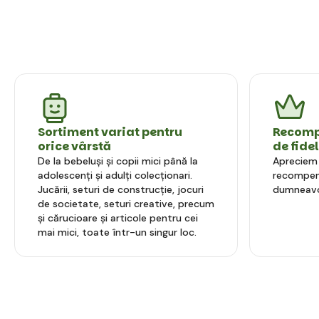
Sortiment variat pentru
Recompe
orice vârstă
de fide
De la bebeluși și copii mici până la
Apreciem l
adolescenți și adulți colecționari.
recompens
Jucării, seturi de construcție, jocuri
dumneavo
de societate, seturi creative, precum
și cărucioare și articole pentru cei
mai mici, toate într-un singur loc.