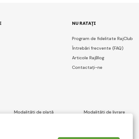
E
NU RATAȚI
Program de fidelitate RajClub
Întrebări frecvente (FAQ)
Articole RajBlog
Contactați-ne
Modalități de plată
Modalități de livrare