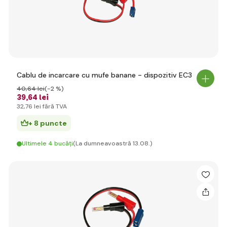
Cablu de incarcare cu mufe banane - dispozitiv EC3
40
,64 lei
(-2 %)
39
,64 lei
32
,76 lei
fără TVA
+ 8 puncte
Ultimele 4 bucăți
(La dumneavoastră 13.08.)