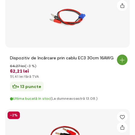
Dispozitiv de încărcare prin cablu EC3 30cm 16AWG
64
,27 lei
(-3 %)
62
,21 lei
51
,41 lei
fără TVA
+ 13 puncte
Ultima bucată în stoc
(La dumneavoastră 13.08.)
-2%