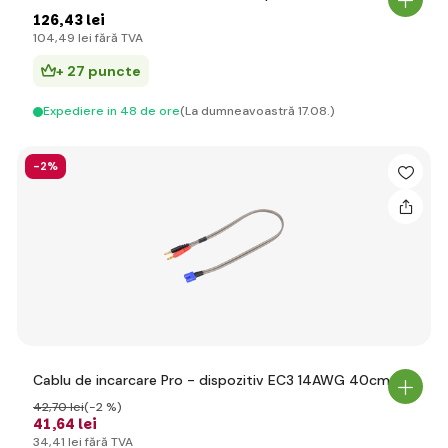
126
,43 lei
104
,49 lei
fără TVA
+ 27 puncte
Expediere in 48 de ore
(La dumneavoastră 17.08.)
-2%
Cablu de incarcare Pro - dispozitiv EC3 14AWG 40cm
42
,70 lei
(-2 %)
41
,64 lei
34
,41 lei
fără TVA