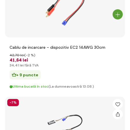
Cablu de incarcare - dispozitiv EC2 14AWG 30cm
42
,70 lei
(-2 %)
41
,64 lei
34
,41 lei
fără TVA
+ 9 puncte
Ultima bucată în stoc
(La dumneavoastră 13.08.)
-7%