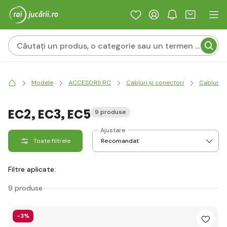
Modele
ACCESORII RC
Cabluri și conectori
Cabluri d
EC2, EC3, EC5
9 produse
Ajustare
Toate filtrele
Filtre aplicate:
9 produse
-3%