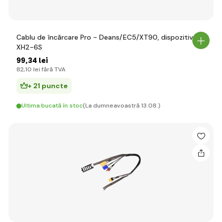
Cablu de încărcare Pro - Deans/EC5/XT90, dispozitiv
XH2-6S
99
,34 lei
82
,10 lei
fără TVA
+ 21 puncte
Ultima bucată în stoc
(La dumneavoastră 13.08.)