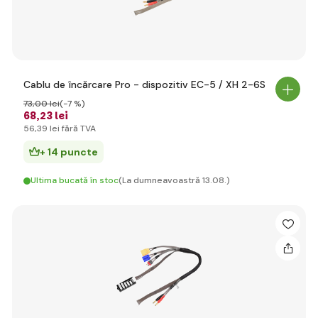
Cablu de încărcare Pro - dispozitiv EC-5 / XH 2-6S
73
,00 lei
(-7 %)
68
,23 lei
56
,39 lei
fără TVA
+ 14 puncte
Ultima bucată în stoc
(La dumneavoastră 13.08.)