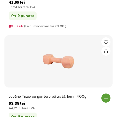
42
,65 lei
35
,24 lei
fără TVA
+ 9 puncte
3 - 7 zile
(La dumneavoastră 20.08.)
Jucărie Trixie cu gantere pătrată, lemn 400g
53
,38 lei
44
,12 lei
fără TVA
+ 11 puncte