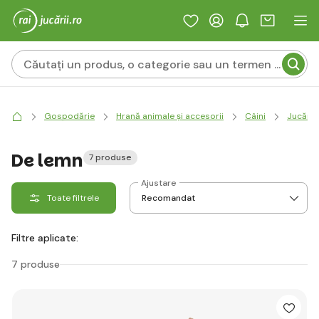
Gospodărie
Hrană animale și accesorii
Câini
Jucării
De lemn
7 produse
Ajustare
Toate filtrele
Filtre aplicate:
7 produse