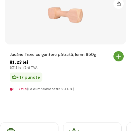
Jucărie Trixie cu gantere pătrată, lemn 650g
81
,23 lei
67
,13 lei
fără TVA
+ 17 puncte
3 - 7 zile
(La dumneavoastră 20.08.)