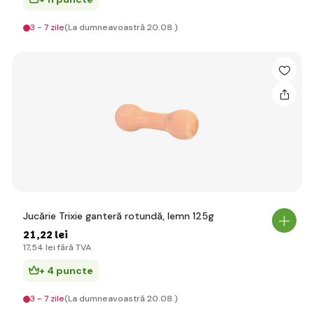
3 - 7 zile
(La dumneavoastră 20.08.)
Jucărie Trixie ganteră rotundă, lemn 125g
21
,22 lei
17
,54 lei
fără TVA
+ 4 puncte
3 - 7 zile
(La dumneavoastră 20.08.)