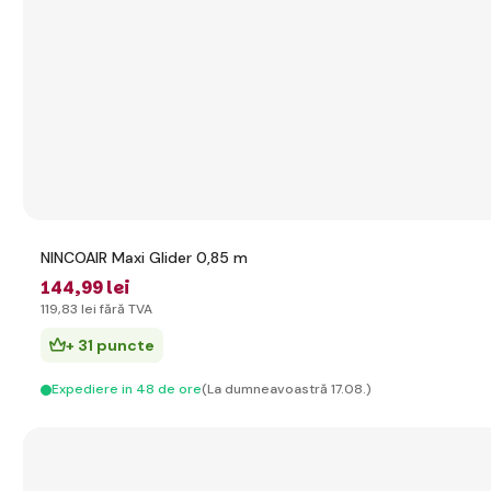
NINCOAIR Maxi Glider 0,85 m
144
,99 lei
119
,83 lei
fără TVA
+ 31 puncte
Expediere in 48 de ore
(La dumneavoastră 17.08.)