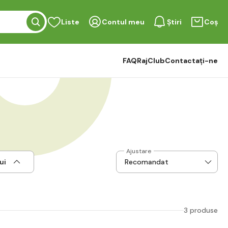
Liste
Contul meu
Știri
Coș
FAQ
RajClub
Contactați-ne
Ajustare
ui
3 produse