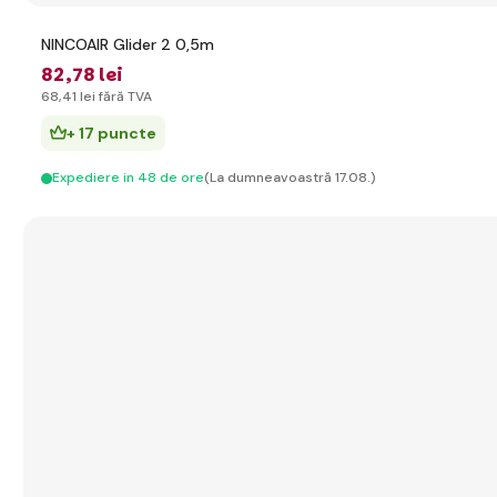
NINCOAIR Glider 2 0,5m
82
,78 lei
68
,41 lei
fără TVA
+ 17 puncte
Expediere in 48 de ore
(La dumneavoastră 17.08.)