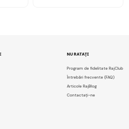
E
NU RATAȚI
Program de fidelitate RajClub
Întrebări frecvente (FAQ)
Articole RajBlog
Contactați-ne