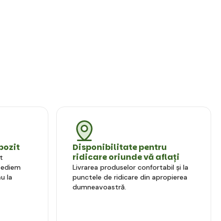
pozit
Disponibilitate pentru
ridicare oriunde vă aflați
t
xpediem
Livrarea produselor confortabil și la
u la
punctele de ridicare din apropierea
dumneavoastră.