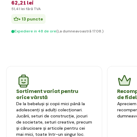
62
,21 lei
51
,41 lei
fără TVA
+ 13 puncte
Expediere in 48 de ore
(La dumneavoastră 17.08.)
Sortiment variat pentru
Recompe
orice vârstă
de fide
De la bebeluși și copii mici până la
Apreciem l
adolescenți și adulți colecționari.
recompens
Jucării, seturi de construcție, jocuri
dumneavo
de societate, seturi creative, precum
și cărucioare și articole pentru cei
mai mici, toate într-un singur loc.