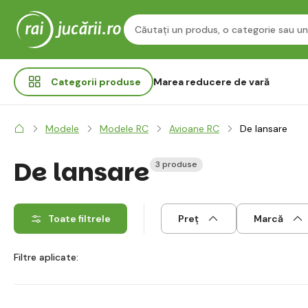
Categorii
produse
Marea reducere de vară
Modele
Modele RC
Avioane RC
De lansare
De lansare
3 produse
Toate filtrele
Preț
Marcă
Filtre aplicate: