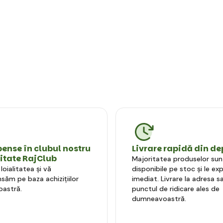
nse în clubul nostru
Livrare rapidă din de
litate RajClub
Majoritatea produselor sun
oialitatea și vă
disponibile pe stoc și le e
ăm pe baza achizițiilor
imediat. Livrare la adresa sa
astră.
punctul de ridicare ales de
dumneavoastră.