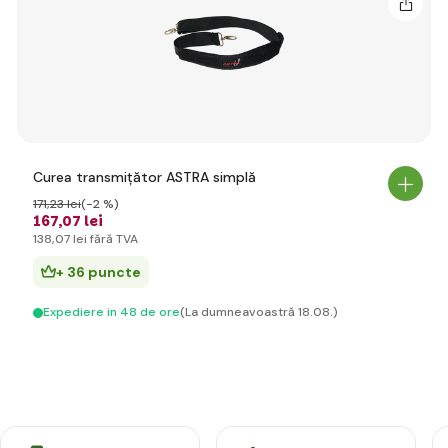
Curea transmițător ASTRA simplă
171
,23 lei
(-2 %)
167
,07 lei
138
,07 lei
fără TVA
+ 36 puncte
Expediere in 48 de ore
(La dumneavoastră 18.08.)