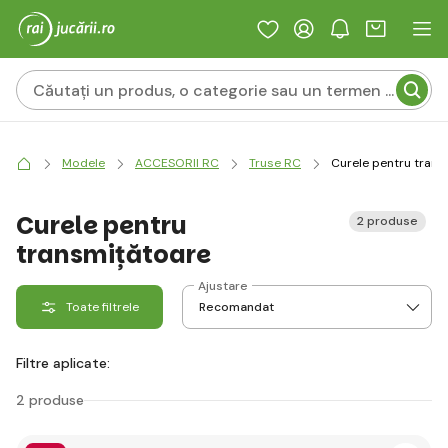
Modele
ACCESORII RC
Truse RC
Curele pentru trans
Curele pentru
2 produse
transmițătoare
Ajustare
Toate filtrele
Filtre aplicate:
2 produse