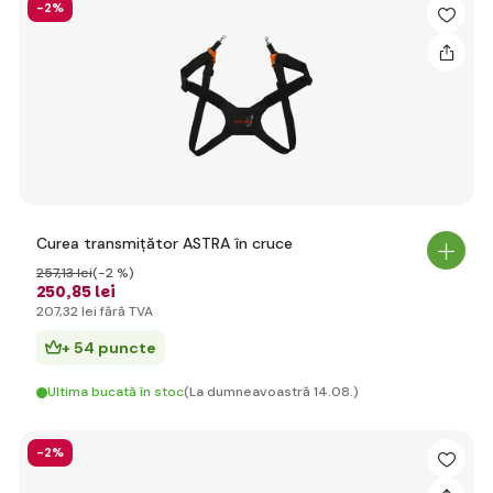
-2%
Curea transmițător ASTRA în cruce
257
,13 lei
(-2 %)
250
,85 lei
207
,32 lei
fără TVA
+ 54 puncte
Ultima bucată în stoc
(La dumneavoastră 14.08.)
-2%