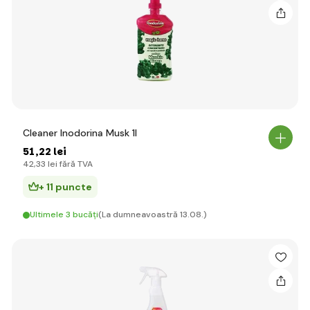
Cleaner Inodorina Musk 1l
51
,22 lei
42
,33 lei
fără TVA
+ 11 puncte
Ultimele 3 bucăți
(La dumneavoastră 13.08.)