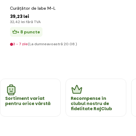
Curățător de labe M-L
39
,23 lei
32
,42 lei
fără TVA
+ 8 puncte
3 - 7 zile
(La dumneavoastră 20.08.)
Sortiment variat
Recompense în
pentru orice vârstă
clubul nostru de
fidelitate RajClub