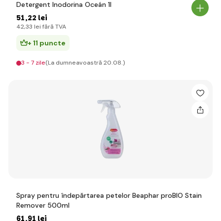
Detergent Inodorina Oceán 1l
51
,22 lei
42
,33 lei
fără TVA
+ 11 puncte
3 - 7 zile
(La dumneavoastră 20.08.)
Spray pentru îndepărtarea petelor Beaphar proBIO Stain
Remover 500ml
61
,91 lei