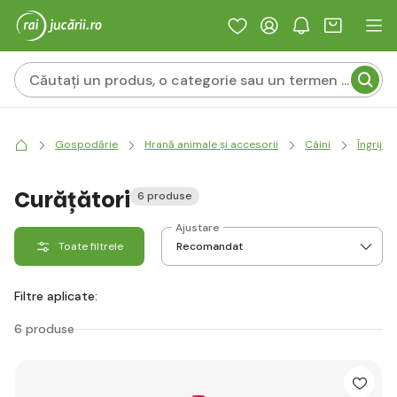
Gospodărie
Hrană animale și accesorii
Câini
Îngrijir
Curățători
6 produse
Ajustare
Toate filtrele
Filtre aplicate:
6 produse