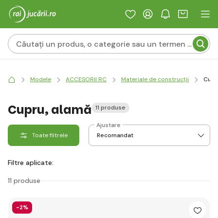
Modele
ACCESORII RC
Materiale de construcții
Cupr
Cupru, alamă
11 produse
Ajustare
Toate filtrele
Filtre aplicate:
11 produse
-2%