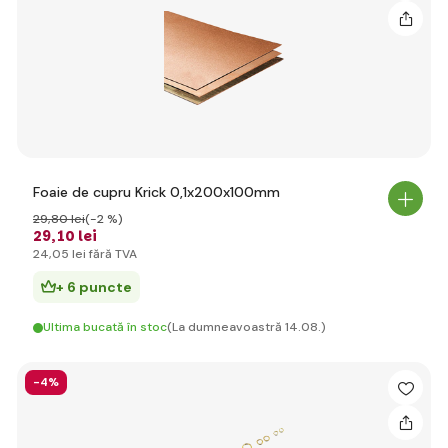
Foaie de cupru Krick 0,1x200x100mm
29
,80 lei
(-2 %)
29
,10 lei
24
,05 lei
fără TVA
+ 6 puncte
Ultima bucată în stoc
(La dumneavoastră 14.08.)
-4%