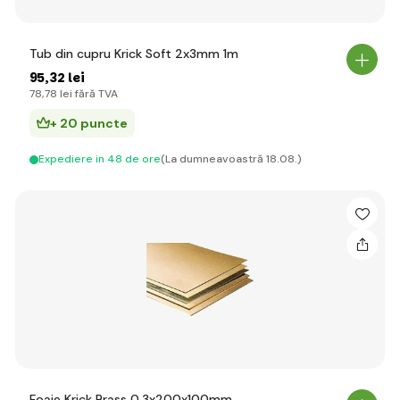
Tub din cupru Krick Soft 2x3mm 1m
95
,32 lei
78
,78 lei
fără TVA
+ 20 puncte
Expediere in 48 de ore
(La dumneavoastră 18.08.)
Foaie Krick Brass 0,3x200x100mm