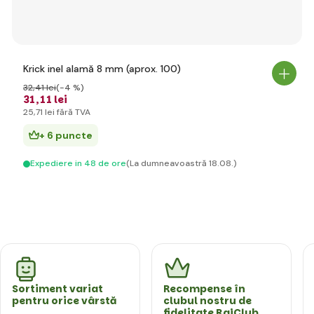
Krick inel alamă 8 mm (aprox. 100)
32
,41 lei
(-4 %)
31
,11 lei
25
,71 lei
fără TVA
+ 6 puncte
Expediere in 48 de ore
(La dumneavoastră 18.08.)
Sortiment variat
Recompense în
pentru orice vârstă
clubul nostru de
fidelitate RajClub