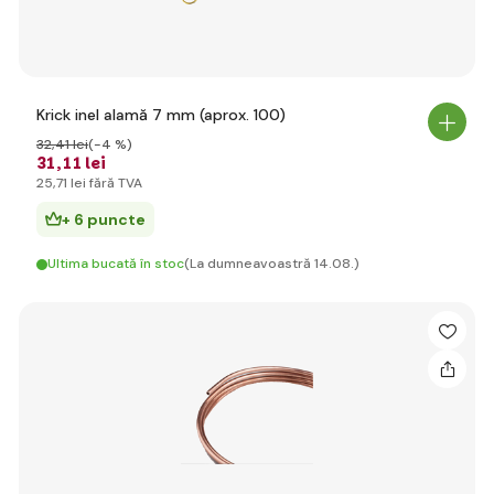
Krick inel alamă 7 mm (aprox. 100)
32
,41 lei
(-4 %)
31
,11 lei
25
,71 lei
fără TVA
+ 6 puncte
Ultima bucată în stoc
(La dumneavoastră 14.08.)