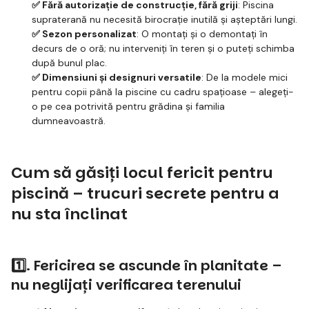
✅ Fără autorizație de construcție, fără griji
: Piscina
supraterană nu necesită birocrație inutilă și așteptări lungi.
✅ Sezon personalizat
: O montați și o demontați în
decurs de o oră; nu interveniți în teren și o puteți schimba
după bunul plac.
✅ Dimensiuni și designuri versatile
: De la modele mici
pentru copii până la piscine cu cadru spațioase – alegeți-
o pe cea potrivită pentru grădina și familia
dumneavoastră.
Cum să găsiți locul fericit pentru
piscină – trucuri secrete pentru a
nu sta înclinat
1️⃣. Fericirea se ascunde în planitate –
nu neglijați verificarea terenului