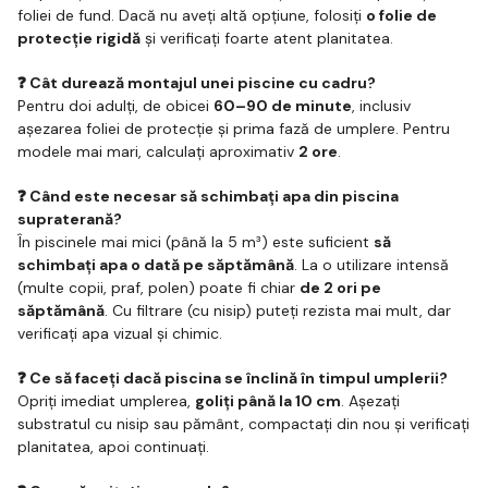
foliei de fund. Dacă nu aveți altă opțiune, folosiți
o folie de
protecție rigidă
și verificați foarte atent planitatea.
❓ Cât durează montajul unei piscine cu cadru?
Pentru doi adulți, de obicei
60–90 de minute
, inclusiv
așezarea foliei de protecție și prima fază de umplere. Pentru
modele mai mari, calculați aproximativ
2 ore
.
❓ Când este necesar să schimbați apa din piscina
supraterană?
În piscinele mai mici (până la 5 m³) este suficient
să
schimbați apa o dată pe săptămână
. La o utilizare intensă
(multe copii, praf, polen) poate fi chiar
de 2 ori pe
săptămână
. Cu filtrare (cu nisip) puteți rezista mai mult, dar
verificați apa vizual și chimic.
❓ Ce să faceți dacă piscina se înclină în timpul umplerii?
Opriți imediat umplerea,
goliți până la 10 cm
. Așezați
substratul cu nisip sau pământ, compactați din nou și verificați
planitatea, apoi continuați.