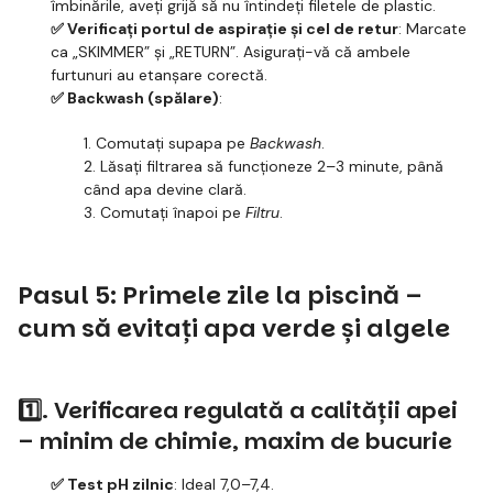
îmbinările, aveți grijă să nu întindeți filetele de plastic.
✅ Verificați portul de aspirație și cel de retur
: Marcate
ca „SKIMMER” și „RETURN”. Asigurați-vă că ambele
furtunuri au etanșare corectă.
✅ Backwash (spălare)
:
1. Comutați supapa pe
Backwash
.
2. Lăsați filtrarea să funcționeze 2–3 minute, până
când apa devine clară.
3. Comutați înapoi pe
Filtru
.
Pasul 5: Primele zile la piscină –
cum să evitați apa verde și algele
1️⃣. Verificarea regulată a calității apei
– minim de chimie, maxim de bucurie
✅ Test pH zilnic
: Ideal 7,0–7,4.