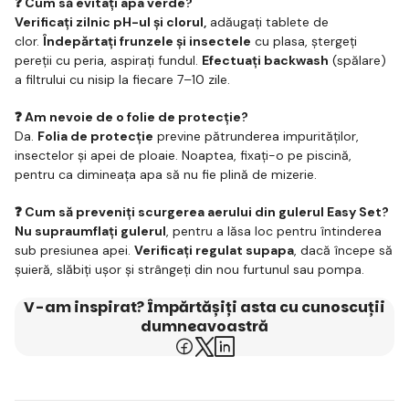
❓ Cum să evitați apa verde?
Verificați zilnic pH-ul și clorul,
adăugați tablete de
clor.
Îndepărtați frunzele și insectele
cu plasa, ștergeți
pereții cu peria, aspirați fundul.
Efectuați backwash
(spălare)
a filtrului cu nisip la fiecare 7–10 zile.
❓ Am nevoie de o folie de protecție?
Da.
Folia de protecție
previne pătrunderea impurităților,
insectelor și apei de ploaie. Noaptea, fixați-o pe piscină,
pentru ca dimineața apa să nu fie plină de mizerie.
❓ Cum să preveniți scurgerea aerului din gulerul Easy Set?
Nu supraumflați gulerul
, pentru a lăsa loc pentru întinderea
sub presiunea apei.
Verificați regulat supapa
, dacă începe să
șuieră, slăbiți ușor și strângeți din nou furtunul sau pompa.
V-am inspirat? Împărtășiți asta cu cunoscuții
dumneavoastră