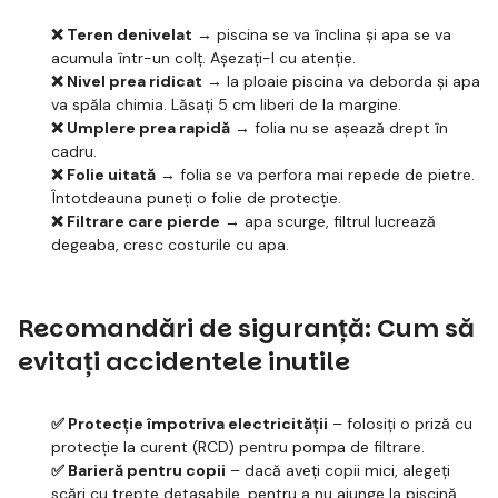
❌ Teren denivelat
→ piscina se va înclina și apa se va
acumula într-un colț. Așezați-l cu atenție.
❌ Nivel prea ridicat
→ la ploaie piscina va deborda și apa
va spăla chimia. Lăsați 5 cm liberi de la margine.
❌ Umplere prea rapidă
→ folia nu se așează drept în
cadru.
❌ Folie uitată
→ folia se va perfora mai repede de pietre.
Întotdeauna puneți o folie de protecție.
❌ Filtrare care pierde
→ apa scurge, filtrul lucrează
degeaba, cresc costurile cu apa.
Recomandări de siguranță: Cum să
evitați accidentele inutile
✅ Protecție împotriva electricității
– folosiți o priză cu
protecție la curent (RCD) pentru pompa de filtrare.
✅ Barieră pentru copii
– dacă aveți copii mici, alegeți
scări cu trepte detașabile, pentru a nu ajunge la piscină