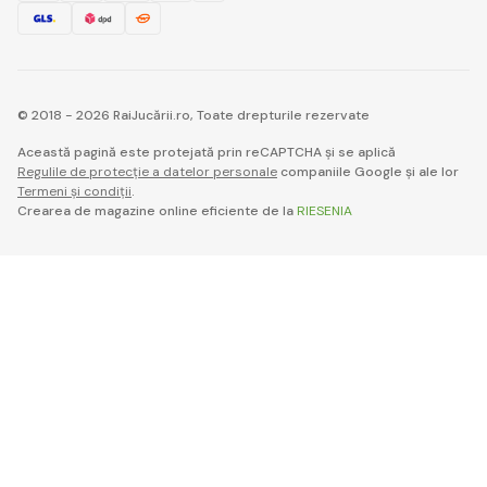
© 2018 - 2026 RaiJucării.ro, Toate drepturile rezervate
Această pagină este protejată prin reCAPTCHA și se aplică
Regulile de protecție a datelor personale
companiile Google și ale lor
Termeni și condiții
.
Crearea de magazine online eficiente de la
RIESENIA