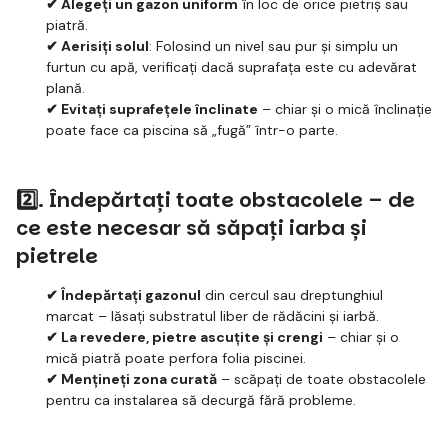
✔ Alegeți un gazon uniform
în loc de orice pietriș sau
piatră.
✔ Aerisiți solul
: Folosind un nivel sau pur și simplu un
furtun cu apă, verificați dacă suprafața este cu adevărat
plană.
✔ Evitați suprafețele înclinate
– chiar și o mică înclinație
poate face ca piscina să „fugă” într-o parte.
2️⃣. Îndepărtați toate obstacolele – de
ce este necesar să săpați iarba și
pietrele
✔ Îndepărtați gazonul
din cercul sau dreptunghiul
marcat – lăsați substratul liber de rădăcini și iarbă.
✔ La revedere, pietre ascuțite și crengi
– chiar și o
mică piatră poate perfora folia piscinei.
✔ Mențineți zona curată
– scăpați de toate obstacolele
pentru ca instalarea să decurgă fără probleme.