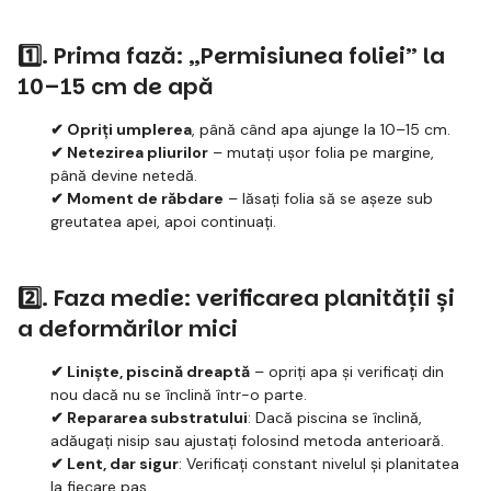
1️⃣. Prima fază: „Permisiunea foliei” la
10–15 cm de apă
✔ Opriți umplerea
, până când apa ajunge la 10–15 cm.
✔ Netezirea pliurilor
– mutați ușor folia pe margine,
până devine netedă.
✔ Moment de răbdare
– lăsați folia să se așeze sub
greutatea apei, apoi continuați.
2️⃣. Faza medie: verificarea planității și
a deformărilor mici
✔ Liniște, piscină dreaptă
– opriți apa și verificați din
nou dacă nu se înclină într-o parte.
✔ Repararea substratului
: Dacă piscina se înclină,
adăugați nisip sau ajustați folosind metoda anterioară.
✔ Lent, dar sigur
: Verificați constant nivelul și planitatea
la fiecare pas.