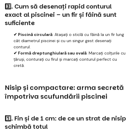
3️⃣. Cum să desenați rapid conturul
exact al piscinei – un fir și făină sunt
suficiente
✔ Piscină circulară
: Atașați o sticlă cu făină la un fir lung
cât diametrul piscinei și cu un singur gest desenați
conturul.
✔ Formă dreptunghiulară sau ovală
: Marcați colțurile cu
țăruși, conturați cu firul și marcați conturul perfect cu
cretă.
Nisip și compactare: arma secretă
împotriva scufundării piscinei
1️⃣. Fin și de 1 cm: de ce un strat de nisip
schimbă totul