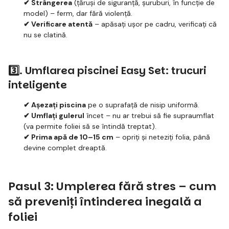
✔ Strângerea
(țăruși de siguranță, șuruburi, în funcție de
model) – ferm, dar fără violență.
✔ Verificare atentă
– apăsați ușor pe cadru, verificați că
nu se clatină.
3️⃣. Umflarea piscinei Easy Set: trucuri
inteligente
✔ Așezați piscina
pe o suprafață de nisip uniformă.
✔ Umflați gulerul
încet – nu ar trebui să fie supraumflat
(va permite foliei să se întindă treptat).
✔ Prima apă de 10–15 cm
– opriți și neteziți folia, până
devine complet dreaptă.
Pasul 3: Umplerea fără stres – cum
să preveniți întinderea inegală a
foliei