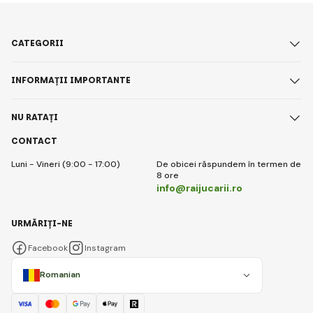
Miniverse
.
Această nouă
jucărie de
CATEGORII
colecție a
devenit un
INFORMAȚII IMPORTANTE
fenomen
absolut. Copiii
sunt înnebuniți
NU RATAȚI
după ea,
CONTACT
rețelele sociale
sunt pline de
Luni - Vineri (9:00 - 17:00)
De obicei răspundem în termen de
videoclipuri, iar
8 ore
info@raijucarii.ro
părinții se
întreabă ce
este, de fapt?
URMĂRIȚI-NE
Facebook
Instagram
Romanian