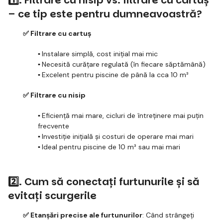
– ce tip este pentru dumneavoastră?
✅ Filtrare cu cartuș
▪️
Instalare simplă, cost inițial mai mic
▪️
Necesită curățare regulată (în fiecare săptămână)
▪️
Excelent pentru piscine de până la cca 10 m³
✅ Filtrare cu nisip
▪️
Eficiență mai mare, cicluri de întreținere mai puțin
frecvente
▪️
Investiție inițială și costuri de operare mai mari
▪️
Ideal pentru piscine de 10 m³ sau mai mari
2️⃣. Cum să conectați furtunurile și să
evitați scurgerile
✅ Etanșări precise ale furtunurilor
: Când strângeți