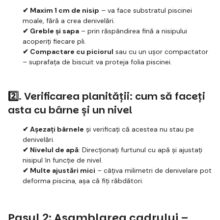
✔ Maxim 1 cm de nisip
– va face substratul piscinei
moale, fără a crea denivelări.
✔ Greble și sapa
– prin răspândirea fină a nisipului
acoperiți fiecare pli.
✔ Compactare cu piciorul
sau cu un ușor compactator
– suprafața de biscuit va proteja folia piscinei.
2️⃣. Verificarea planității: cum să faceți
asta cu bârne și un nivel
✔ Așezați bârnele
și verificați că acestea nu stau pe
denivelări.
✔ Nivelul de apă
: Direcționați furtunul cu apă și ajustați
nisipul în funcție de nivel.
✔ Multe ajustări mici
– câțiva milimetri de denivelare pot
deforma piscina, așa că fiți răbdători.
Pasul 2: Asamblarea cadrului –