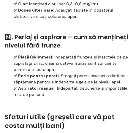
✅ Clor
: Mențineți clor liber 0,3–0,6 mg/litru.
✅ Doses ulterioare
: Adăugați tablete în dozatorul
plutitor, verificați colorarea apei.
2️⃣. Periaj și aspirare – cum să mențineți
nivelul fără frunze
✅ Plasă (skimmer)
: Îndepărtați frunzele și insectele de pe
suprafață zilnic, chiar și câteva frunze sunt suficiente
pentru a tulbura apa.
✅ Perie pentru pereți
: Ștergeți pereții piscinei o dată pe
săptămână pentru a îndepărta algele de la nivelul apei.
✅ Aspirator manual
: Îndepărtați depunerile și impuritățile
mici de pe fund.
Sfaturi utile (greșeli care vă pot
costa mulți bani)