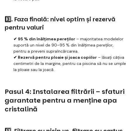
3️⃣. Faza finală: nivel optim și rezervă
pentru valuri
✔ 95 % din înălțimea pereților
– majoritatea modelelor
suportă un nivel de 90–95 % din înălțimea pereților,
pentru a preveni supraîncărcarea.
✔ Rezervă pentru ploaie și joaca copiilor
– lăsați câțiva
centimetri de la margine, pentru ca piscina să nu se umple
la ploaie sau la joacă.
Pasul 4: Instalarea filtrării – sfaturi
garantate pentru a menține apa
cristalină
1️⃣. Filtrare cu nisip vs. filtrare cu cartuș