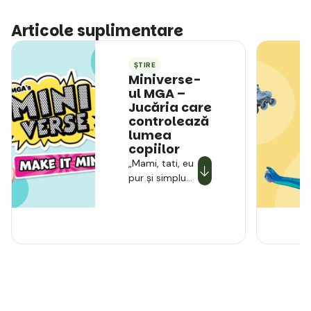
Articole suplimentare
ȘTIRE
Miniverse-
ul MGA –
Jucăria care
controlează
lumea
copiilor
„Mami, tati, eu
pur și simplu
am nevoie de
asta!“ Dacă ați
auzit asta mai
mult de o dată
în ultimele
săptămâni,
probabil că
aveți acasă un
mic fan
MGA's