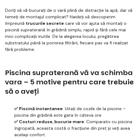
Doriți să vă bucurați de o vară plină de distracție la apă, dar vă
temeți de montajul complicat? Haideți să descoperim
împreună
trucurile secrete
care vă vor ajuta să montați o
piscină supraterană în grădină simplu, rapid și fără cele mai
mici complicații inutile. De la alegerea locului, pregătirea
substratului până la pornirea filtrării, fiecare pas va fi realizat
fără probleme.
Piscina supraterană vă va schimba
vara – 5 motive pentru care trebuie
să o aveți
✅ Piscină instantanee
: Uitați de cozile de la piscine –
piscina din grădină este gata în câteva ore.
✅ Costuri reduse, bucurie mare
: Comparativ cu piscina
îngropată, aceasta costă o fracțiune din preț și veți avea
același confort.