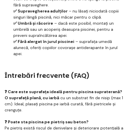
fără supraveghere.
✅ Supravegherea adulților
– nu lăsați niciodată copiii
singuri lângă piscină, nici măcar pentru o clipă.
✅ Umbră și răcorire
– dacă este posibil, montați un
umbrelă sau un acoperiș deasupra piscinei, pentru a
preveni supraîncălzirea apei.
✅ Fără alergat în jurul piscinei
– suprafața umedă
alunecă, oferiți copiilor covorașe antiderapante în jurul
apei.
Întrebări frecvente (FAQ)
❓ Care este suprafața ideală pentru piscina supraterană?
O suprafață plană, cu iarbă
cu un substrat fin de nisip (max 1
cm). Ideal, plasați piscina pe iarbă curată, fără pietricele și
crenguțe.
❓ Poate sta piscina pe pietriș sau beton?
Pe pietriș există riscul de denivelare și deteriorare potențială a