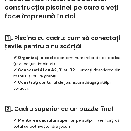
construcția piscinei pe care o veți
face împreună în doi
1️⃣. Piscina cu cadru: cum să conectați
țevile pentru a nu scârțâi
✔ Organizați piesele
conform numerelor de pe podea
(țevi, colțuri, îmbinări).
✔ Conectați A1 cu A2, B1 cu B2
– urmați descrierea din
manual și nu vă grăbiți.
✔ Construți conturul de jos
, apoi adăugați stâlpii
verticali.
2️⃣. Cadru superior ca un puzzle final
✔ Montarea cadrului superior
pe stâlpi – verificați că
totul se potrivește fără jocuri.