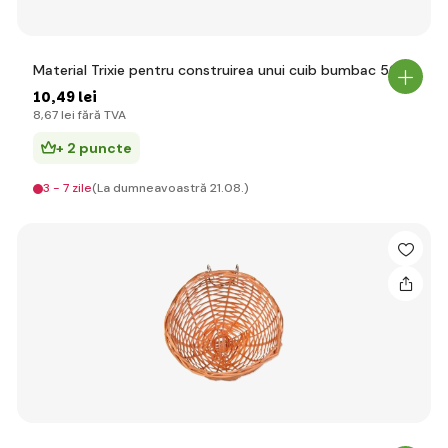
Material Trixie pentru construirea unui cuib bumbac 50g
10
,49 lei
8
,67 lei
fără TVA
+ 2 puncte
3 - 7 zile
(La dumneavoastră 21.08.)