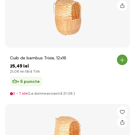
Cuib de bambus Trixie, 12x16
25
,49 lei
21
,06 lei
fără TVA
+ 5 puncte
3 - 7 zile
(La dumneavoastră 21.08.)