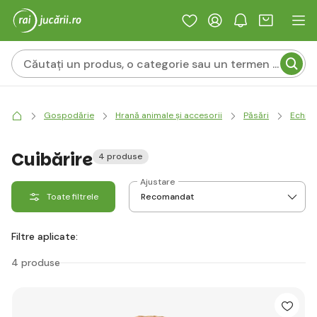
Gospodărie
Hrană animale și accesorii
Păsări
Echipa
Cuibărire
4 produse
Ajustare
Toate filtrele
Filtre aplicate:
4 produse