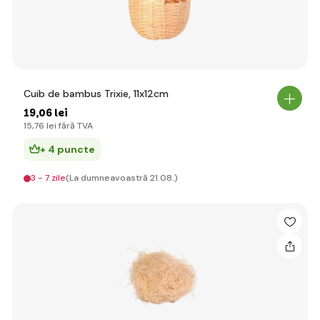
Cuib de bambus Trixie, 11x12cm
19
,06 lei
15
,76 lei
fără TVA
+ 4 puncte
3 - 7 zile
(La dumneavoastră 21.08.)