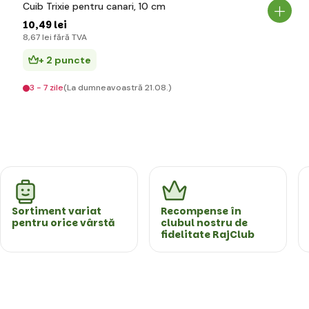
Cuib Trixie pentru canari, 10 cm
10
,49 lei
8
,67 lei
fără TVA
+ 2 puncte
3 - 7 zile
(La dumneavoastră 21.08.)
Sortiment variat
Recompense în
pentru orice vârstă
clubul nostru de
fidelitate RajClub