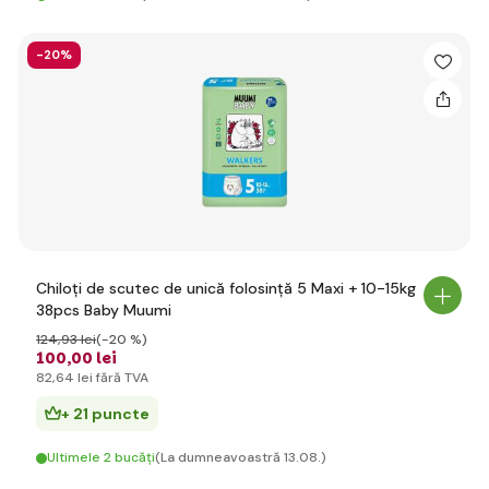
-20%
Chiloți de scutec de unică folosință 5 Maxi + 10-15kg
38pcs Baby Muumi
124
,93 lei
(-20 %)
100
,00 lei
82
,64 lei
fără TVA
+ 21 puncte
Ultimele 2 bucăți
(La dumneavoastră 13.08.)