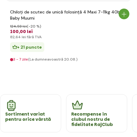
Chiloți de scutec de unică folosință 4 Maxi 7-11kg 40buc
Baby Muumi
124
,93 lei
(-20 %)
100
,00 lei
82
,64 lei
fără TVA
+ 21 puncte
3 - 7 zile
(La dumneavoastră 20.08.)
Sortiment variat
Recompense în
pentru orice vârstă
clubul nostru de
fidelitate RajClub