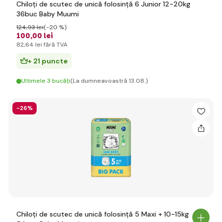
Chiloți de scutec de unică folosință 6 Junior 12-20kg
36buc Baby Muumi
124
,93 lei
(-20 %)
100
,00 lei
82
,64 lei
fără TVA
+ 21 puncte
Ultimele 3 bucăți
(La dumneavoastră 13.08.)
-26%
Chiloți de scutec de unică folosință 5 Maxi + 10-15kg