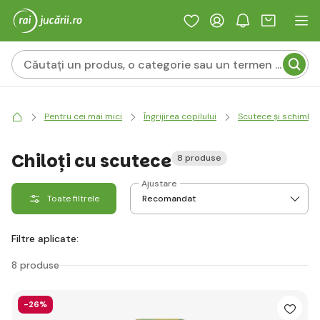
Pentru cei mai mici
Îngrijirea copilului
Scutece și schimba
Chiloți cu scutece
8 produse
Ajustare
Toate filtrele
Filtre aplicate:
8 produse
-26%