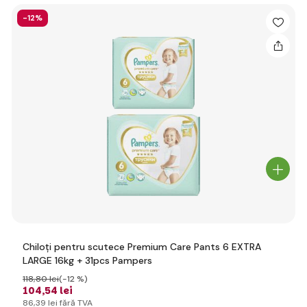
-12%
Chiloți pentru scutece Premium Care Pants 6 EXTRA
LARGE 16kg + 31pcs Pampers
118
,80 lei
(-12 %)
104
,54 lei
86
,39 lei
fără TVA