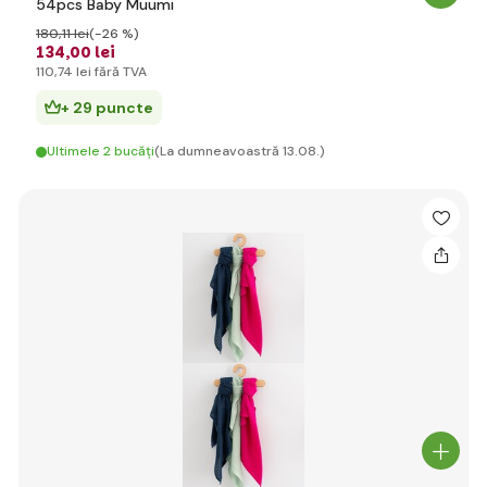
54pcs Baby Muumi
180
,11 lei
(-26 %)
134
,00 lei
110
,74 lei
fără TVA
+ 29 puncte
Ultimele 2 bucăți
(La dumneavoastră 13.08.)