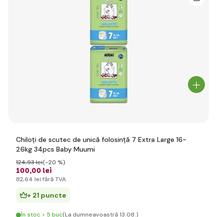
Chiloți de scutec de unică folosință 7 Extra Large 16-
26kg 34pcs Baby Muumi
124
,93 lei
(-20 %)
100
,00 lei
82
,64 lei
fără TVA
+ 21 puncte
În stoc > 5 buc
(La dumneavoastră 13.08.)