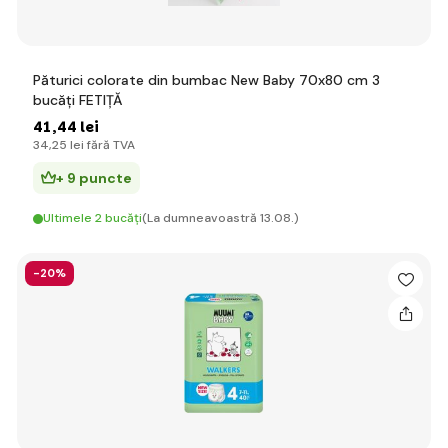
Păturici colorate din bumbac New Baby 70x80 cm 3
bucăți FETIȚĂ
41
,44 lei
34
,25 lei
fără TVA
+ 9 puncte
Ultimele 2 bucăți
(La dumneavoastră 13.08.)
-20%