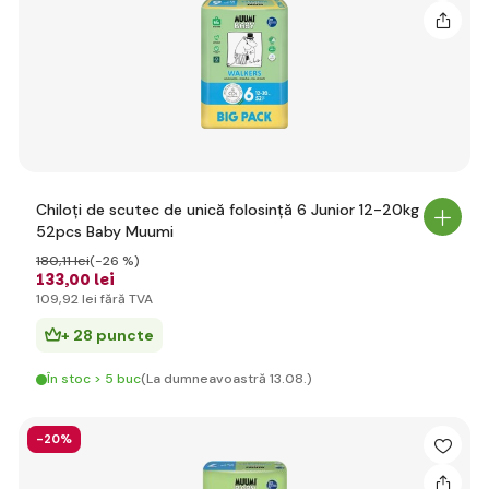
Chiloți de scutec de unică folosință 6 Junior 12-20kg
52pcs Baby Muumi
180
,11 lei
(-26 %)
133
,00 lei
109
,92 lei
fără TVA
+ 28 puncte
În stoc > 5 buc
(La dumneavoastră 13.08.)
-20%