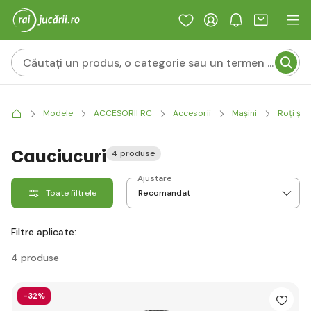
Modele
ACCESORII RC
Accesorii
Mașini
Roți și 
Cauciucuri
4 produse
Ajustare
Toate filtrele
Filtre aplicate:
4 produse
-32%