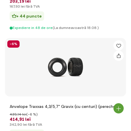
203
,19 lei
167
,93 lei
fără TVA
+ 44 puncte
Expediere in 48 de ore
(La dumneavoastră 18.08.)
-6%
Anvelope Traxxas 4,3/5,7" Gravix (cu centuri) (pereche)
439
,14 lei
(-6 %)
414
,91 lei
342
,90 lei
fără TVA