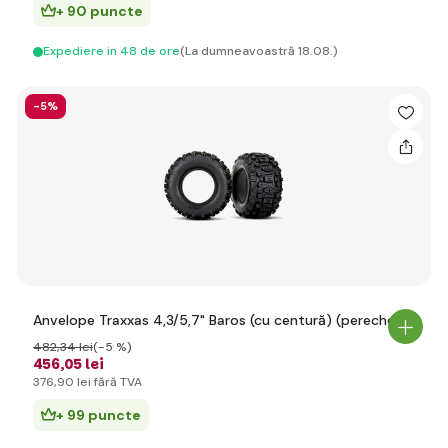
+ 90 puncte
Expediere in 48 de ore
(La dumneavoastră 18.08.)
-5%
Anvelope Traxxas 4,3/5,7" Baros (cu centură) (pereche)
482
,34 lei
(-5 %)
456
,05 lei
376
,90 lei
fără TVA
+ 99 puncte