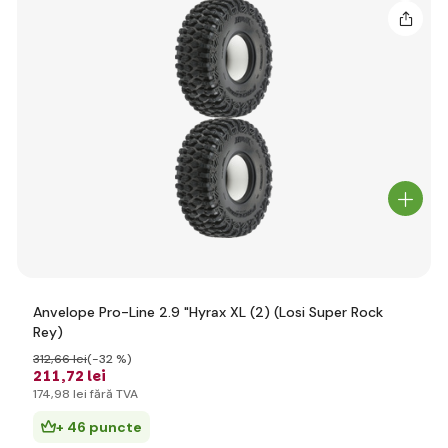
Anvelope Pro-Line 2.9 "Hyrax XL (2) (Losi Super Rock
Rey)
312
,66 lei
(-32 %)
211
,72 lei
174
,98 lei
fără TVA
+ 46 puncte