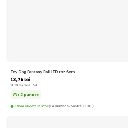
Toy Dog Fantasy Ball LED roz 6cm
13
,75 lei
11
,36 lei
fără TVA
+ 2 puncte
Ultima bucată în stoc
(La dumneavoastră 13.08.)