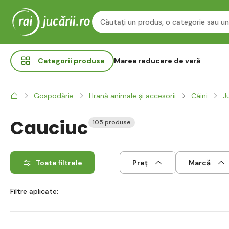
Categorii
produse
Marea reducere de vară
Gospodărie
Hrană animale și accesorii
Câini
Ju
Cauciuc
105 produse
Toate filtrele
Preț
Marcă
Filtre aplicate: