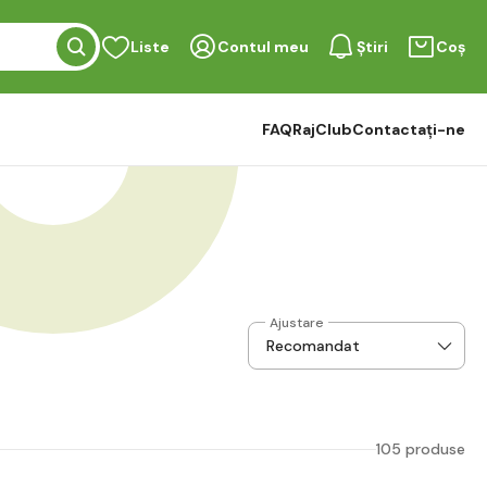
Liste
Contul meu
Știri
Coș
FAQ
RajClub
Contactați-ne
Ajustare
105 produse