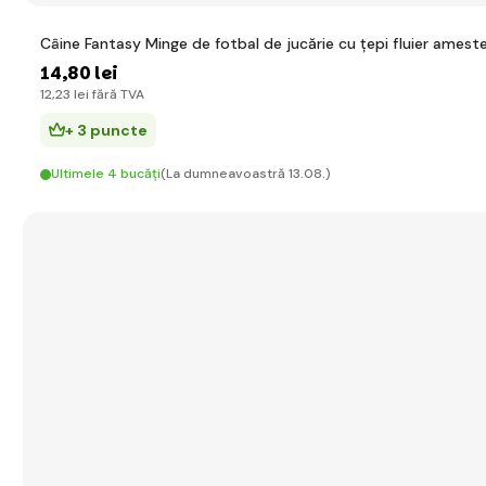
Câine Fantasy Minge de fotbal de jucărie cu țepi fluier amest
14
,80 lei
12
,23 lei
fără TVA
+ 3 puncte
Ultimele 4 bucăți
(La dumneavoastră 13.08.)