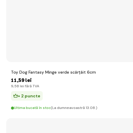
Toy Dog Fantasy Minge verde scârțâit 6cm
11
,59 lei
9
,58 lei
fără TVA
+ 2 puncte
Ultima bucată în stoc
(La dumneavoastră 13.08.)