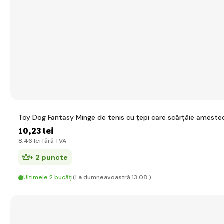
Toy Dog Fantasy Minge de tenis cu țepi care scârțâie ameste
10
,23 lei
8
,46 lei
fără TVA
+ 2 puncte
Ultimele 2 bucăți
(La dumneavoastră 13.08.)