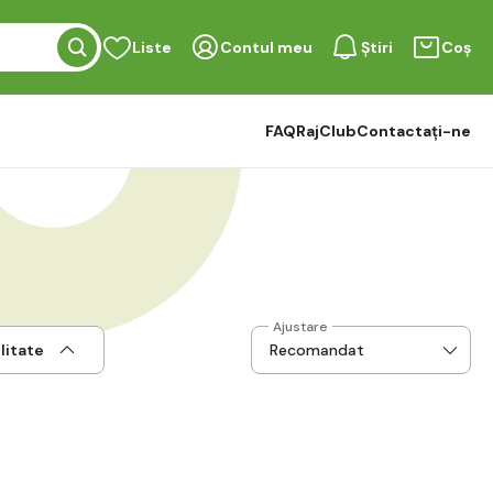
Liste
Contul meu
Știri
Coș
FAQ
RajClub
Contactați-ne
Ajustare
litate