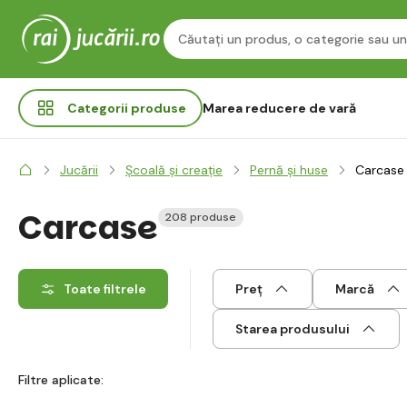
Categorii
produse
Marea reducere de vară
Jucării
Școală și creație
Pernă și huse
Carcase
Carcase
208 produse
Toate filtrele
Preț
Marcă
Starea produsului
Filtre aplicate: