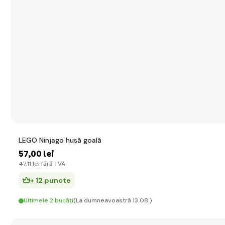
LEGO Ninjago husă goală
57
,00 lei
47
,11 lei
fără TVA
+ 12 puncte
Ultimele 2 bucăți
(La dumneavoastră 13.08.)