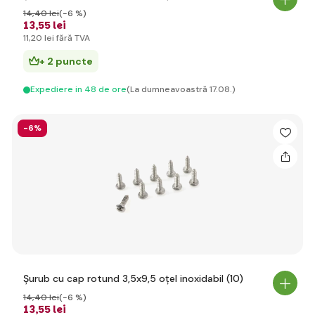
14
,40 lei
(-6 %)
13
,55 lei
11
,20 lei
fără TVA
+ 2 puncte
Expediere in 48 de ore
(La dumneavoastră 17.08.)
-6%
Șurub cu cap rotund 3,5x9,5 oțel inoxidabil (10)
14
,40 lei
(-6 %)
13
,55 lei