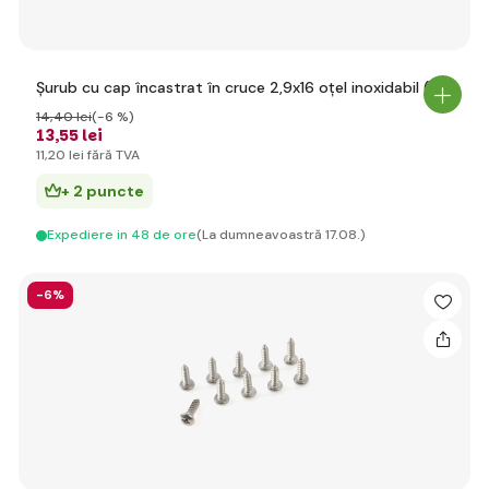
Șurub cu cap încastrat în cruce 2,9x16 oțel inoxidabil (10)
14
,40 lei
(-6 %)
13
,55 lei
11
,20 lei
fără TVA
+ 2 puncte
Expediere in 48 de ore
(La dumneavoastră 17.08.)
-6%