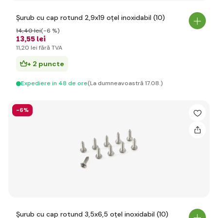
Șurub cu cap rotund 2,9x19 oțel inoxidabil (10)
14
,40 lei
(-6 %)
13
,55 lei
11
,20 lei
fără TVA
+ 2 puncte
Expediere in 48 de ore
(La dumneavoastră 17.08.)
-6%
Șurub cu cap rotund 3,5x6,5 oțel inoxidabil (10)