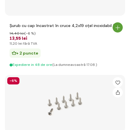
Șurub cu cap încastrat în cruce 4,2x19 oțel inoxidabil (10)
14
,40 lei
(-6 %)
13
,55 lei
11
,20 lei
fără TVA
+ 2 puncte
Expediere in 48 de ore
(La dumneavoastră 17.08.)
-6%