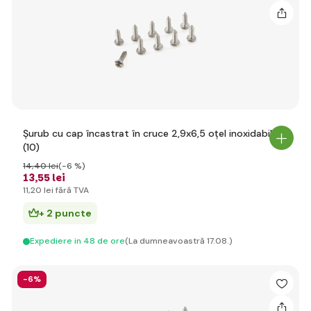
Șurub cu cap încastrat în cruce 2,9x6,5 oțel inoxidabil
(10)
14
,40 lei
(-6 %)
13
,55 lei
11
,20 lei
fără TVA
+ 2 puncte
Expediere in 48 de ore
(La dumneavoastră 17.08.)
-6%