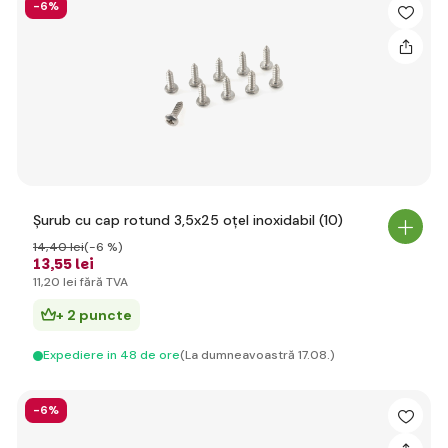
-6%
Șurub cu cap rotund 3,5x25 oțel inoxidabil (10)
14
,40 lei
(-6 %)
13
,55 lei
11
,20 lei
fără TVA
+ 2 puncte
Expediere in 48 de ore
(La dumneavoastră 17.08.)
-6%