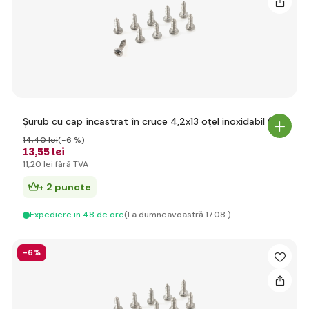
Șurub cu cap încastrat în cruce 4,2x13 oțel inoxidabil (10)
14
,40 lei
(-6 %)
13
,55 lei
11
,20 lei
fără TVA
+ 2 puncte
Expediere in 48 de ore
(La dumneavoastră 17.08.)
-6%