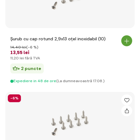
Șurub cu cap rotund 2,9x13 oțel inoxidabil (10)
14
,40 lei
(-6 %)
13
,55 lei
11
,20 lei
fără TVA
+ 2 puncte
Expediere in 48 de ore
(La dumneavoastră 17.08.)
-6%