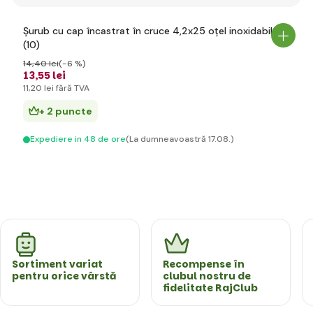
Șurub cu cap încastrat în cruce 4,2x25 oțel inoxidabil
(10)
14
,40 lei
(-6 %)
13
,55 lei
11
,20 lei
fără TVA
+ 2 puncte
Expediere in 48 de ore
(La dumneavoastră 17.08.)
Sortiment variat
Recompense în
pentru orice vârstă
clubul nostru de
fidelitate RajClub