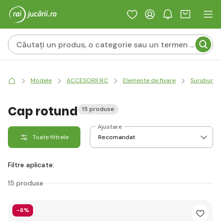
Modele
ACCESORII RC
Elemente de fixare
Șuruburi
Cap rotund
15 produse
Ajustare
Toate filtrele
Filtre aplicate:
15 produse
-6%