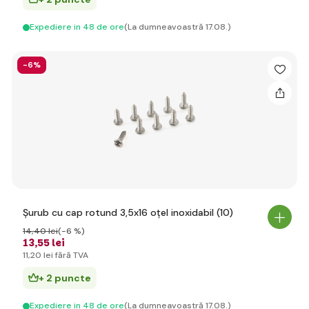
Expediere in 48 de ore
(La dumneavoastră 17.08.)
-6%
Șurub cu cap rotund 3,5x16 oțel inoxidabil (10)
14
,40 lei
(-6 %)
13
,55 lei
11
,20 lei
fără TVA
+ 2 puncte
Expediere in 48 de ore
(La dumneavoastră 17.08.)