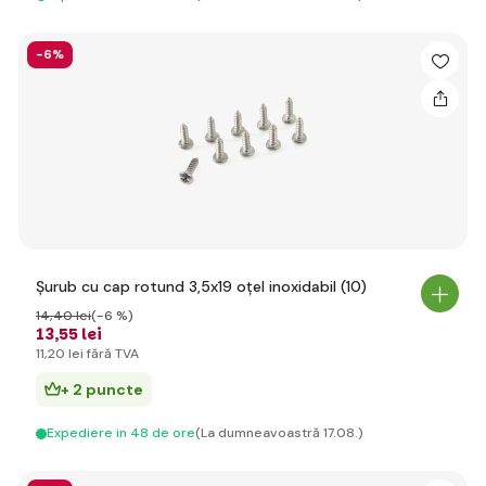
-6%
Șurub cu cap rotund 3,5x19 oțel inoxidabil (10)
14
,40 lei
(-6 %)
13
,55 lei
11
,20 lei
fără TVA
+ 2 puncte
Expediere in 48 de ore
(La dumneavoastră 17.08.)