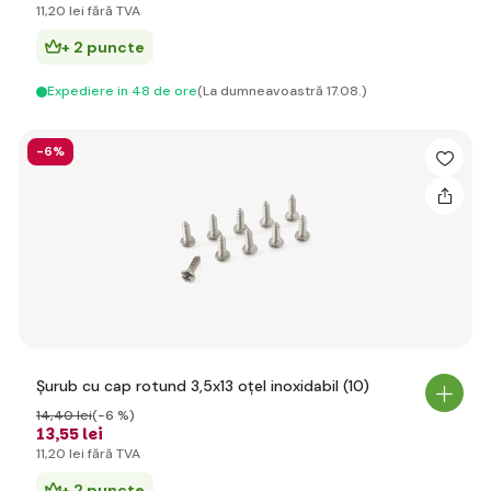
11
,20 lei
fără TVA
+ 2 puncte
Expediere in 48 de ore
(La dumneavoastră 17.08.)
-6%
Șurub cu cap rotund 3,5x13 oțel inoxidabil (10)
14
,40 lei
(-6 %)
13
,55 lei
11
,20 lei
fără TVA
+ 2 puncte