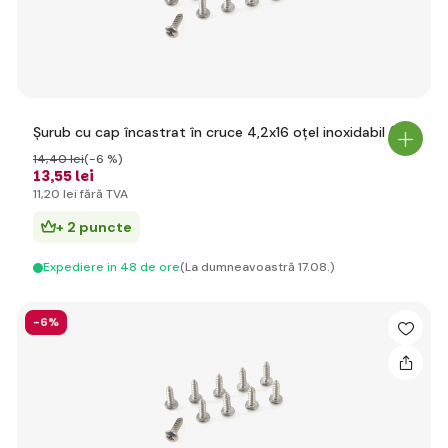
Șurub cu cap încastrat în cruce 4,2x16 oțel inoxidabil (10)
14
,40 lei
(-6 %)
13
,55 lei
11
,20 lei
fără TVA
+ 2 puncte
Expediere in 48 de ore
(La dumneavoastră 17.08.)
-6%