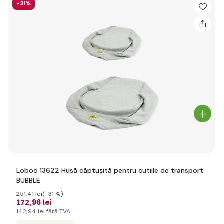
-31%
Loboo 13622 Husă căptușită pentru cutiile de transport
BUBBLE
251
,41 lei
(-31 %)
172
,96 lei
142
,94 lei
fără TVA