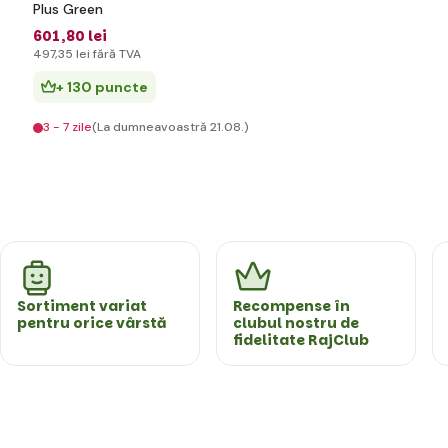
Plus Green
601
,80 lei
497
,35 lei
fără TVA
+ 130 puncte
3 - 7 zile
(La dumneavoastră 21.08.)
Sortiment variat
Recompense în
pentru orice vârstă
clubul nostru de
fidelitate RajClub