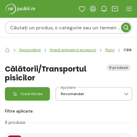
Gospodărie
Hrană animale și accesorii
Pisici
Călător
Călătorii/Transportul
8 produse
pisicilor
Ajustare
Toate filtrele
Filtre aplicate:
8 produse