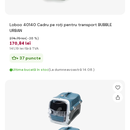
Loboo 40140 Cadru pe roți pentru transport BUBBLE
URBAN
274
,79 lei
(-38 %)
170
,84 lei
141
,19 lei
fără TVA
+ 37 puncte
Ultima bucată în stoc
(La dumneavoastră 14.08.)