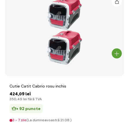
Cutie Catit Cabrio rosu inchis
424
,09 lei
350
,49 lei
fără TVA
+ 92 puncte
3 - 7 zile
(La dumneavoastră 21.08.)