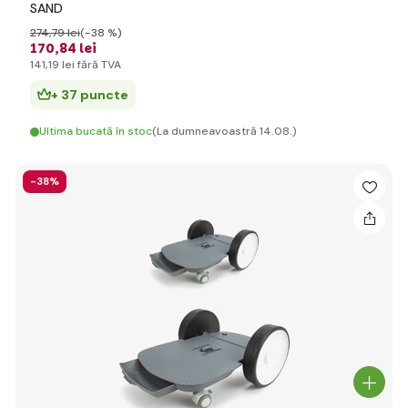
SAND
274
,79 lei
(-38 %)
170
,84 lei
141
,19 lei
fără TVA
+ 37 puncte
Ultima bucată în stoc
(La dumneavoastră 14.08.)
-38%