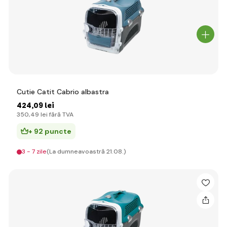
Cutie Catit Cabrio albastra
424
,09 lei
350
,49 lei
fără TVA
+ 92 puncte
3 - 7 zile
(La dumneavoastră 21.08.)