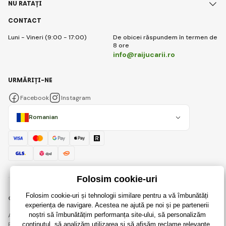
NU RATAȚI
CONTACT
Luni - Vineri (9:00 - 17:00)
De obicei răspundem în termen de
8 ore
info@raijucarii.ro
URMĂRIȚI-NE
Facebook
Instagram
Romanian
© 2018 - 2026 RaiJucării.ro, Toate drepturile rezervate
Această pagină este protejată prin reCAPTCHA și se aplică
Regulile de protecție a datelor personale
companiile Google și ale lor