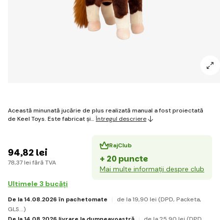
Această minunată jucărie de plus realizată manual a fost proiectată
de Keel Toys. Este fabricat și…
Întregul descriere
RajClub
94
,82 lei
+ 20 puncte
78
,37 lei
fără TVA
Mai multe informații despre club
Ultimele 3 bucăți
De la 14.08.2026 în pachetomate
de la 19
,90 lei
(DPD, Packeta,
GLS...)
De la 14.08.2026 livrare la dumneavoastră
de la 25
,90 lei
(DPD,