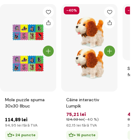
-40%
-49%
Set d
felur
Mole puzzle spuma
Câine interactiv
30x30 8buc
Lumpík
75
,21 lei
42
,14
114
,89 lei
124
,93 lei
(-40 %)
81
,98 l
94
,95 lei
fără TVA
62
,15 lei
fără TVA
34
,83 
+ 24 puncte
+ 16 puncte
+ 