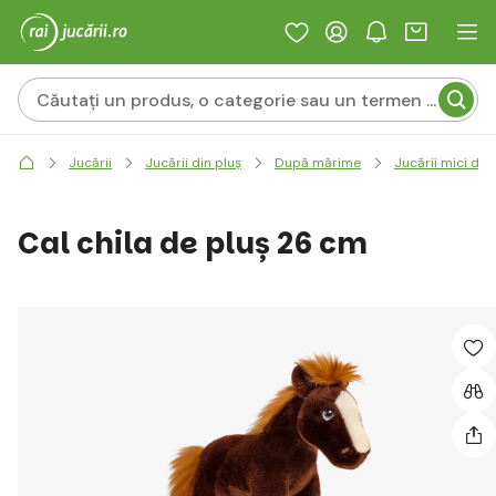
Jucării
Jucării din pluș
După mărime
Jucării mici de 
Cal chila de pluș 26 cm