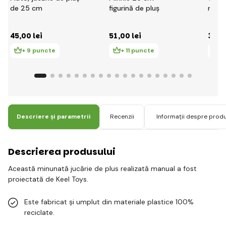
de 25 cm
figurină de pluș
mică
45
,00 lei
51
,00 lei
36
,0
+ 9 puncte
+ 11 puncte
+
Descriere și parametrii
Recenzii
Informații despre prod
Descrierea produsului
Această minunată jucărie de plus realizată manual a fost
proiectată de Keel Toys.
Este fabricat și umplut din materiale plastice 100%
reciclate.