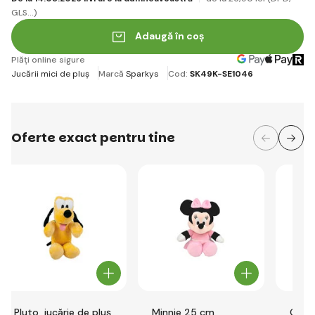
GLS...)
Adaugă în coș
Plăți online sigure
Jucării mici de pluș
Marcă
Sparkys
Cod:
SK49K-SE1046
Oferte exact pentru tine
Pluto, jucărie de pluș
Minnie 25 cm
Oaie 