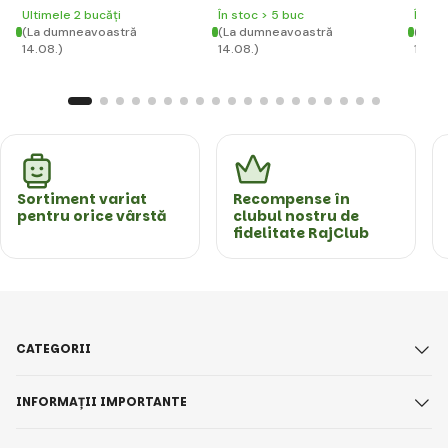
Ultimele 2 bucăți
În stoc > 5 buc
În st
(La dumneavoastră
(La dumneavoastră
(La d
14.08.)
14.08.)
14.08
Sortiment variat
Recompense în
pentru orice vârstă
clubul nostru de
fidelitate RajClub
CATEGORII
INFORMAȚII IMPORTANTE