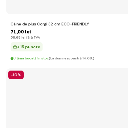
Câine de pluș Corgi 32 cm ECO-FRIENDLY
71
,00 lei
58
,68 lei
fără TVA
+ 15 puncte
Ultima bucată în stoc
(La dumneavoastră 14.08.)
-10%