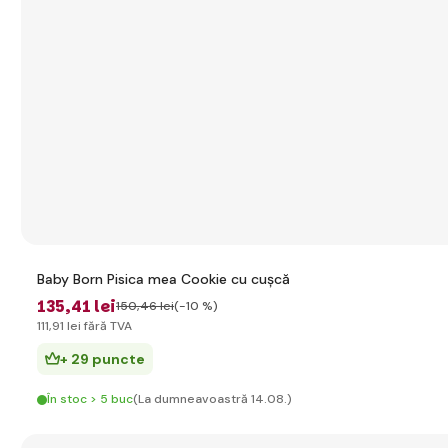
Baby Born Pisica mea Cookie cu cușcă
135
,41 lei
150
,46 lei
(-10 %)
111
,91 lei
fără TVA
+ 29 puncte
În stoc > 5 buc
(La dumneavoastră 14.08.)