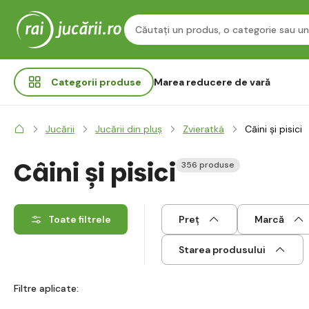
Categorii
produse
Marea reducere de vară
Jucării
Jucării din pluș
Zvieratká
Câini și pisici
Câini și pisici
356 produse
Toate filtrele
Preț
Marcă
Starea produsului
Filtre aplicate: