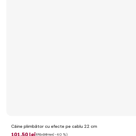
Câine plimbător cu efecte pe cablu 22 cm
101
,50 lei
170
,08 lei
(-40 %)