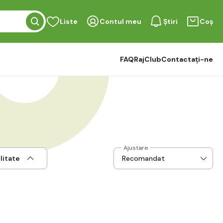
Liste
Contul meu
Știri
Coș
FAQ
RajClub
Contactați-ne
Ajustare
litate