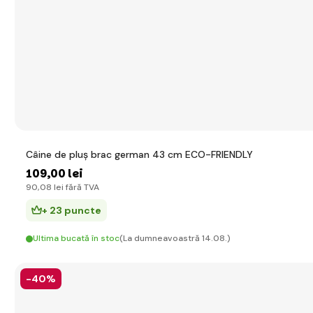
Câine de pluș brac german 43 cm ECO-FRIENDLY
109
,00 lei
90
,08 lei
fără TVA
+ 23 puncte
Ultima bucată în stoc
(La dumneavoastră 14.08.)
-40%