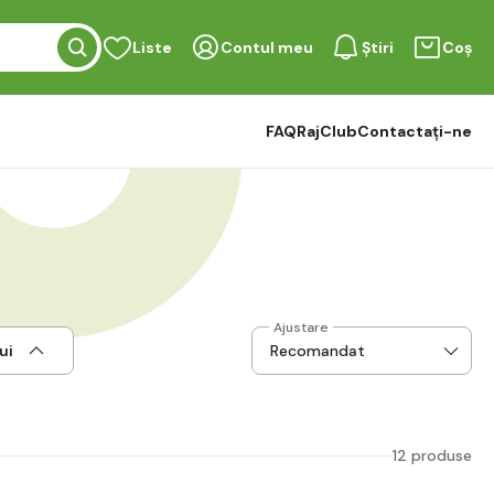
Liste
Contul meu
Știri
Coș
FAQ
RajClub
Contactați-ne
Ajustare
ui
12 produse