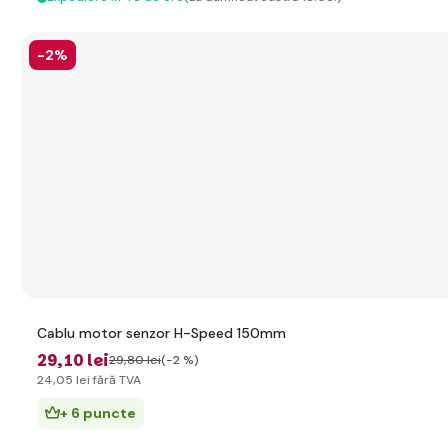
-2%
Cablu motor senzor H-Speed 150mm
29
,10 lei
29
,80 lei
(-2 %)
24
,05 lei
fără TVA
+ 6 puncte