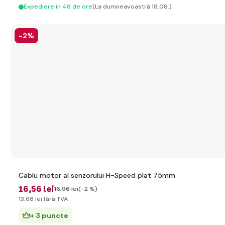
Expediere in 48 de ore
(La dumneavoastră 18.08.)
-2%
Cablu motor al senzorului H-Speed plat 75mm
16
,56 lei
16
,96 lei
(-2 %)
13
,68 lei
fără TVA
+ 3 puncte