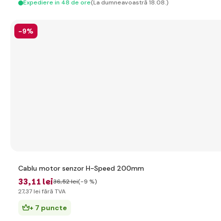
Expediere in 48 de ore
(La dumneavoastră 18.08.)
-9%
Cablu motor senzor H-Speed 200mm
33
,11 lei
36
,52 lei
(-9 %)
27
,37 lei
fără TVA
+ 7 puncte