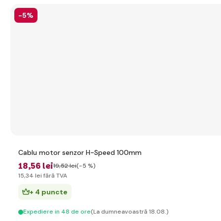
-5%
Cablu motor senzor H-Speed 100mm
18
,56 lei
19
,52 lei
(-5 %)
15
,34 lei
fără TVA
+ 4 puncte
Expediere in 48 de ore
(La dumneavoastră 18.08.)