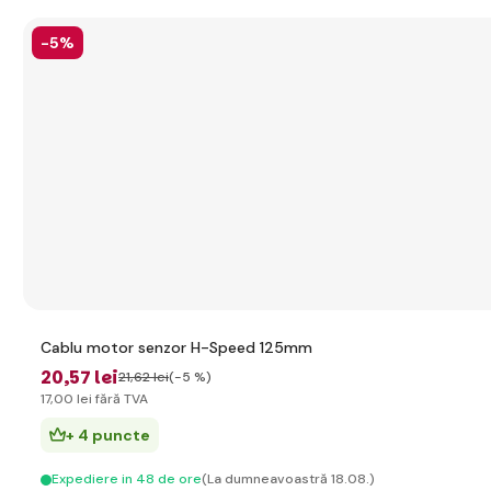
-5%
Cablu motor senzor H-Speed 125mm
20
,57 lei
21
,62 lei
(-5 %)
17
,00 lei
fără TVA
+ 4 puncte
Expediere in 48 de ore
(La dumneavoastră 18.08.)