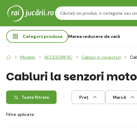
Categorii
produse
Marea reducere de vară
Modele
ACCESORII RC
Cabluri și conectori
Cab
Cabluri la senzori moto
Toate filtrele
Preț
Marcă
Filtre aplicate: