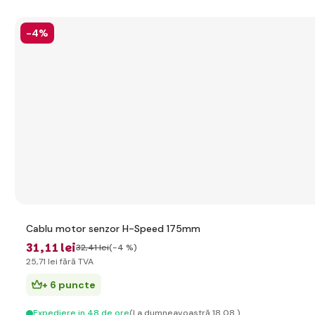
-4%
Cablu motor senzor H-Speed 175mm
31
,11 lei
32
,41 lei
(-4 %)
25
,71 lei
fără TVA
+ 6 puncte
Expediere in 48 de ore
(La dumneavoastră 18.08.)