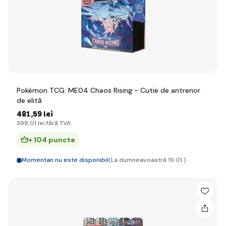
Pokémon TCG: ME04 Chaos Rising - Cutie de antrenor
de elită
481
,59 lei
398
,01 lei
fără TVA
+ 104 puncte
Momentan nu este disponibil
(La dumneavoastră 19.01.)