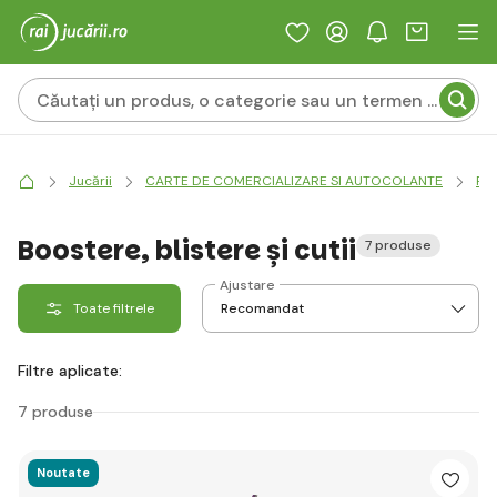
Jucării
CARTE DE COMERCIALIZARE SI AUTOCOLANTE
Po
Boostere, blistere și cutii
7 produse
Ajustare
Toate filtrele
Filtre aplicate:
7 produse
Noutate