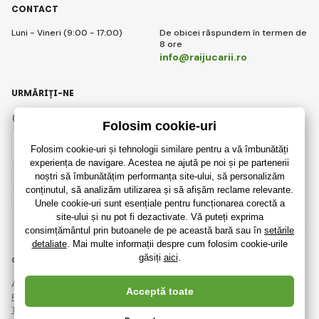
CONTACT
Luni - Vineri (9:00 - 17:00)
De obicei răspundem în termen de
8 ore
info@raijucarii.ro
URMĂRIȚI-NE
Facebook
Instagram
Romanian
© 2018 - 2026 RaiJucării.ro, Toate drepturile rezervate
Această pagină este protejată prin reCAPTCHA și se aplică
Regulile de protecție a datelor personale
companiile Google și ale lor
Termeni și condiții
.