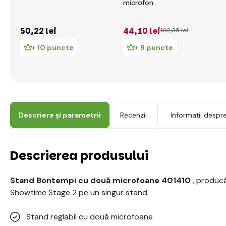
microfon
50
,22 lei
44
,10 lei
102
,35 lei
+ 10 puncte
+ 9 puncte
Descriere și parametrii
Recenzii
Informații despr
Descrierea produsului
Stand Bontempi cu două microfoane 401410
, produc
Showtime Stage 2 pe un singur stand.
Stand reglabil cu două microfoane