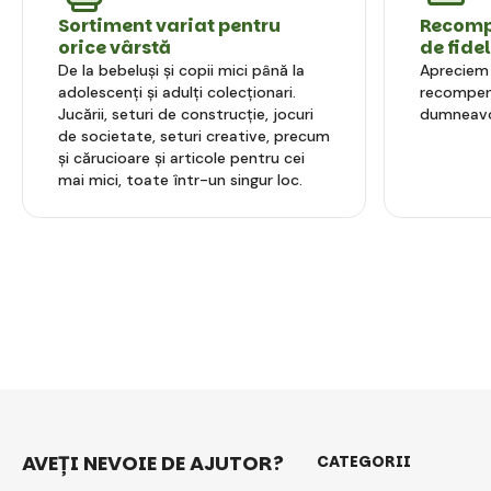
Sortiment variat pentru
Recompe
orice vârstă
de fide
De la bebeluși și copii mici până la
Apreciem l
adolescenți și adulți colecționari.
recompens
Jucării, seturi de construcție, jocuri
dumneavo
de societate, seturi creative, precum
și cărucioare și articole pentru cei
mai mici, toate într-un singur loc.
AVEȚI NEVOIE DE AJUTOR?
CATEGORII