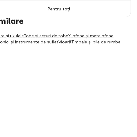
Pentru toți
imilare
re și ukulele
Tobe și seturi de tobe
Xilofone și metalofone
monici și instrumente de suflat
Vioară
Timbale și bile de rumba