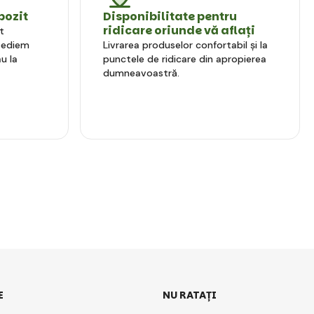
pozit
Disponibilitate pentru
ridicare oriunde vă aflați
t
xpediem
Livrarea produselor confortabil și la
u la
punctele de ridicare din apropierea
dumneavoastră.
E
NU RATAȚI