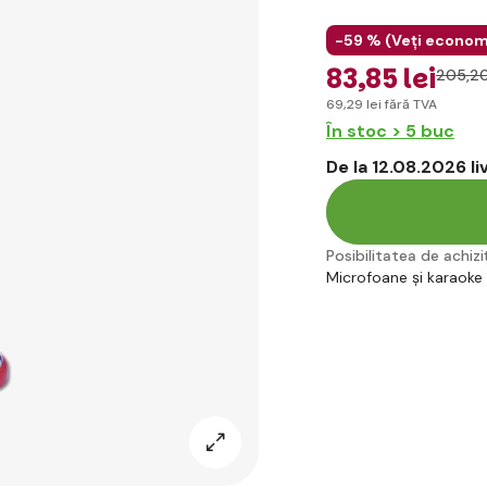
-59 % (
Veți econom
83
,85 lei
205
,20
69
,29 lei
fără TVA
În stoc > 5 buc
De la 12.08.2026 l
Posibilitatea de achiziț
Microfoane și karaoke