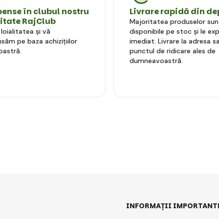
nse în clubul nostru
Livrare rapidă din de
litate RajClub
Majoritatea produselor sun
oialitatea și vă
disponibile pe stoc și le e
ăm pe baza achizițiilor
imediat. Livrare la adresa sa
astră.
punctul de ridicare ales de
dumneavoastră.
INFORMAȚII IMPORTANT