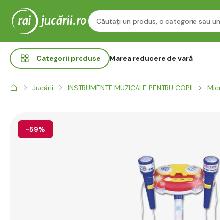
Categorii
produse
Marea reducere de vară
Jucării
INSTRUMENTE MUZICALE PENTRU COPII
Mic
-59%