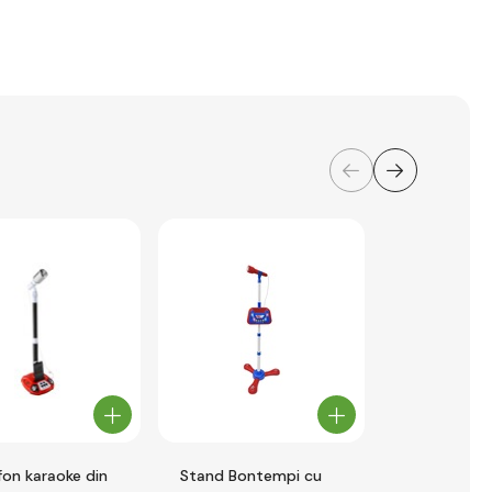
fon karaoke din
Stand Bontempi cu
Lexibook CD