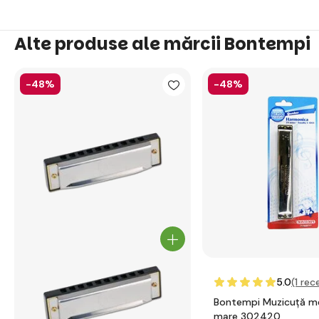
Alte produse ale mărcii Bontempi
-48%
-48%
5.0
(1
rece
Bontempi Muzicuță me
mare 302420