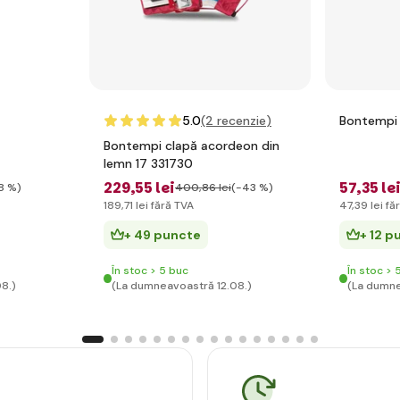
5.0
(2
recenzie
)
Bontempi 
Bontempi clapă acordeon din
lemn 17 331730
229
,55 lei
57
,35 le
8 %)
400
,86 lei
(-43 %)
189
,71 lei
fără TVA
47
,39 lei
fă
+ 49 puncte
+ 12 p
În stoc > 5 buc
În stoc > 
8.)
(La dumneavoastră 12.08.)
(La dumne