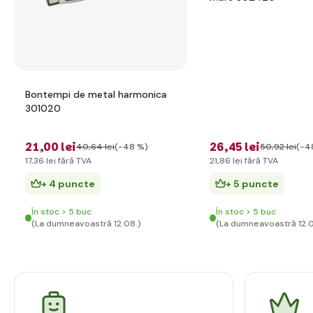
Bontempi de metal harmonica
301020
21
,00 lei
26
,45 lei
40
,64 lei
(-48 %)
50
,92 lei
(-4
17
,36 lei
fără TVA
21
,86 lei
fără TVA
+ 4 puncte
+ 5 puncte
În stoc > 5 buc
În stoc > 5 buc
(La dumneavoastră 12.08.)
(La dumneavoastră 12.0