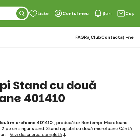
Liste
Contul meu
Știri
Coș
FAQ
RajClub
Contactați-ne
i Stand cu două
ane 401410
două microfoane 401410
, producător Bontempi. Microfoane
2 pe un singur stand. Stand reglabil cu două microfoane Cântă
u un…
Vezi descrierea completă