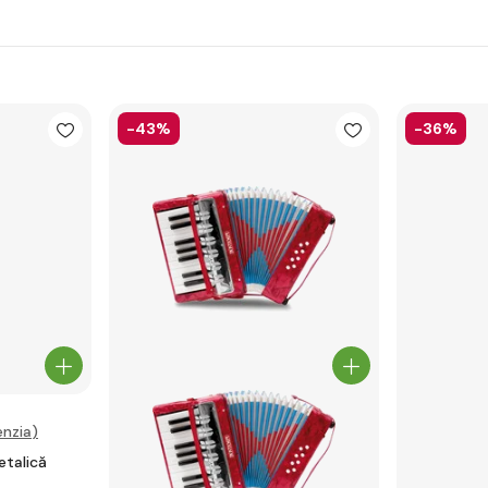
-43%
-36%
nzia
)
talică