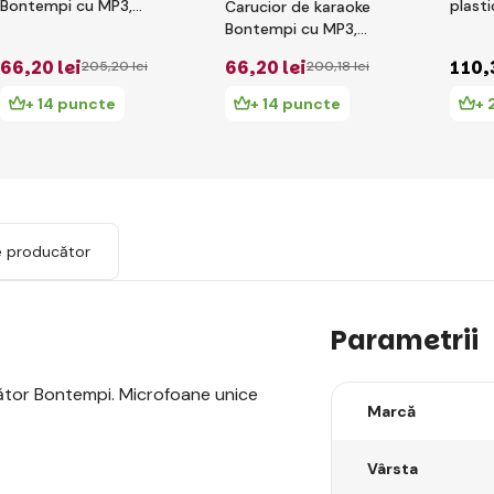
Bontempi cu MP3,
plast
Carucior de karaoke
inregistrare sunet, 10
bateri
Bontempi cu MP3,
melodii, 9 melodii,
sunet
inregistrare sunet, 10
66
,20 lei
66
,20 lei
110
,
205
,20 lei
200
,18 lei
efecte de lumina
melodii, 9 melodii,
efecte de lumina
+ 14 puncte
+ 14 puncte
+ 
e producător
Parametrii
ător Bontempi. Microfoane unice
Marcă
Vârsta