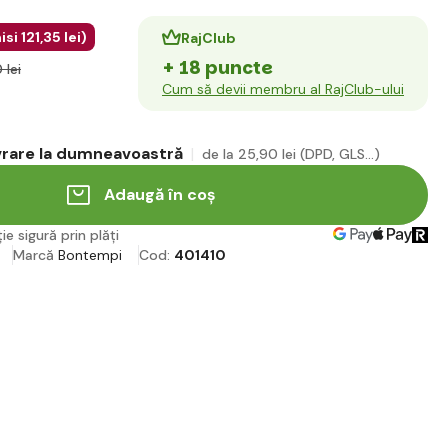
isi
121
,35 lei
)
RajClub
+ 18 puncte
 lei
Cum să devii membru al RajClub-ului
ivrare la dumneavoastră
de la 25
,90 lei
(DPD, GLS...)
Adaugă în coș
ie sigură prin plăți
Marcă
Bontempi
Cod:
401410