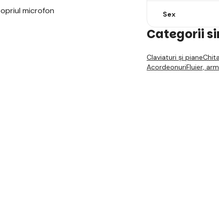
ropriul microfon
Sex
Categorii s
Claviaturi și piane
Chita
Acordeonuri
Fluier, ar