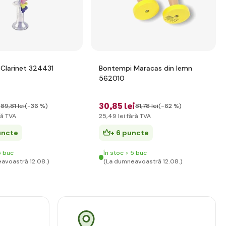
Clarinet 324431
Bontempi Maracas din lemn
562010
i
30
,85 lei
89
,81 lei
(-36 %)
81
,78 lei
(-62 %)
ră TVA
25
,49 lei
fără TVA
uncte
+ 6 puncte
5 buc
În stoc > 5 buc
avoastră 12.08.)
(La dumneavoastră 12.08.)