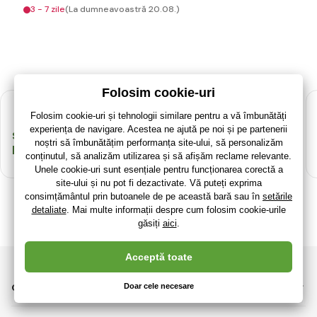
3 - 7 zile
(La dumneavoastră 20.08.)
Sortiment variat
Recompense în
pentru orice vârstă
clubul nostru de
fidelitate RajClub
CATEGORII