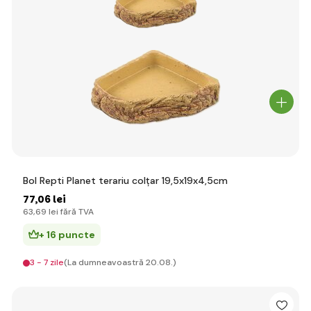
Bol Repti Planet terariu colțar 19,5x19x4,5cm
77
,06 lei
63
,69 lei
fără TVA
+ 16 puncte
3 - 7 zile
(La dumneavoastră 20.08.)