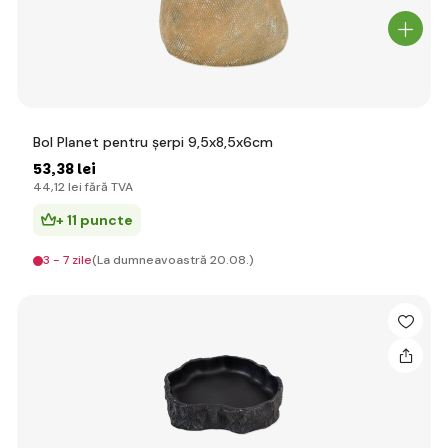
Bol Planet pentru șerpi 9,5x8,5x6cm
53
,38 lei
44
,12 lei
fără TVA
+ 11 puncte
3 - 7 zile
(La dumneavoastră 20.08.)