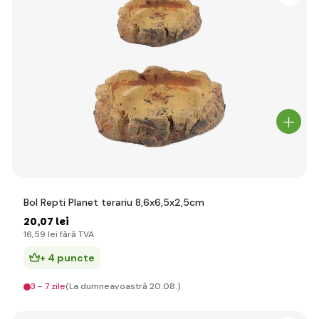
Bol Repti Planet terariu 8,6x6,5x2,5cm
20
,07 lei
16
,59 lei
fără TVA
+ 4 puncte
3 - 7 zile
(La dumneavoastră 20.08.)