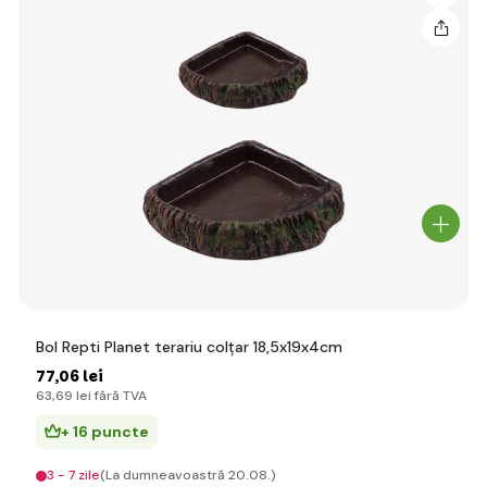
Bol Repti Planet terariu colțar 18,5x19x4cm
77
,06 lei
63
,69 lei
fără TVA
+ 16 puncte
3 - 7 zile
(La dumneavoastră 20.08.)