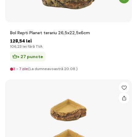
Bol Repti Planet terariu 26,5x22,5x6cm
128
,54 lei
106
,23 lei
fără TVA
+ 27 puncte
3 - 7 zile
(La dumneavoastră 20.08.)