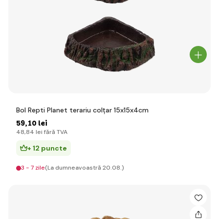
Bol Repti Planet terariu colțar 15x15x4cm
59
,10 lei
48
,84 lei
fără TVA
+ 12 puncte
3 - 7 zile
(La dumneavoastră 20.08.)