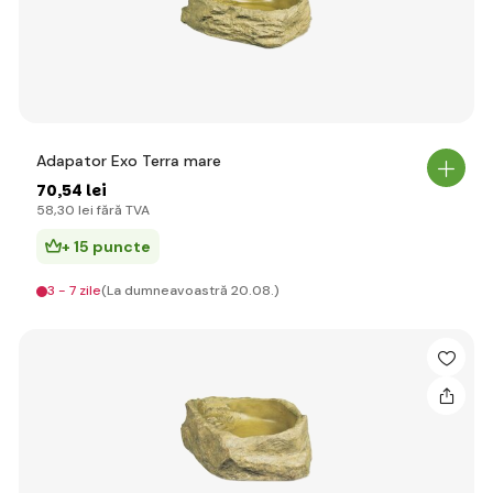
Adapator Exo Terra mare
70
,54 lei
58
,30 lei
fără TVA
+ 15 puncte
3 - 7 zile
(La dumneavoastră 20.08.)