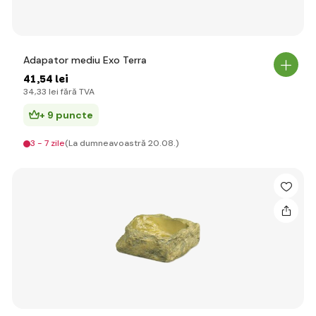
Adapator mediu Exo Terra
41
,54 lei
34
,33 lei
fără TVA
+ 9 puncte
3 - 7 zile
(La dumneavoastră 20.08.)