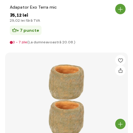
Adapator Exo Terra mic
35
,12 lei
29
,02 lei
fără TVA
+ 7 puncte
3 - 7 zile
(La dumneavoastră 20.08.)