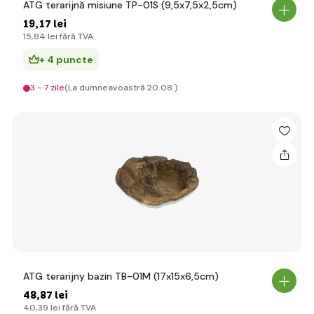
ATG terarijnă misiune TP-01S (9,5x7,5x2,5cm)
19
,17 lei
15
,84 lei
fără TVA
+ 4 puncte
3 - 7 zile
(La dumneavoastră 20.08.)
ATG terarijny bazin TB-01M (17x15x6,5cm)
48
,87 lei
40
,39 lei
fără TVA