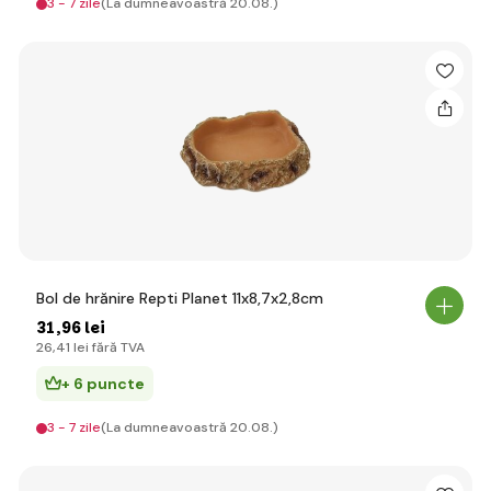
3 - 7 zile
(La dumneavoastră 20.08.)
Bol de hrănire Repti Planet 11x8,7x2,8cm
31
,96 lei
26
,41 lei
fără TVA
+ 6 puncte
3 - 7 zile
(La dumneavoastră 20.08.)