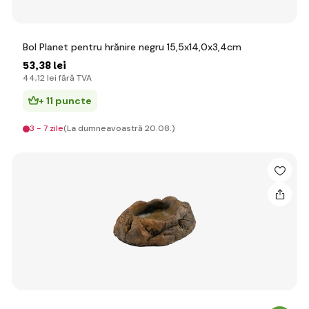
Bol Planet pentru hrănire negru 15,5x14,0x3,4cm
53
,38 lei
44
,12 lei
fără TVA
+ 11 puncte
3 - 7 zile
(La dumneavoastră 20.08.)