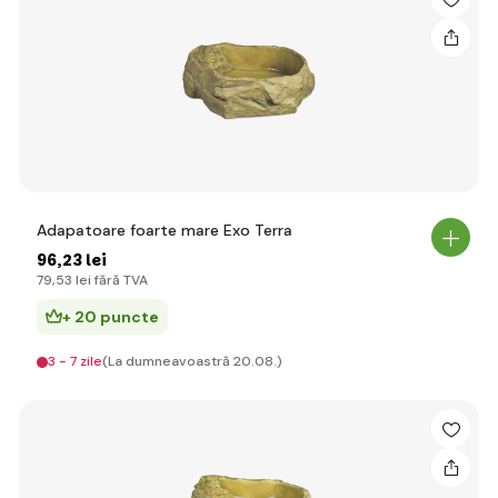
Adapatoare foarte mare Exo Terra
96
,23 lei
79
,53 lei
fără TVA
+ 20 puncte
3 - 7 zile
(La dumneavoastră 20.08.)