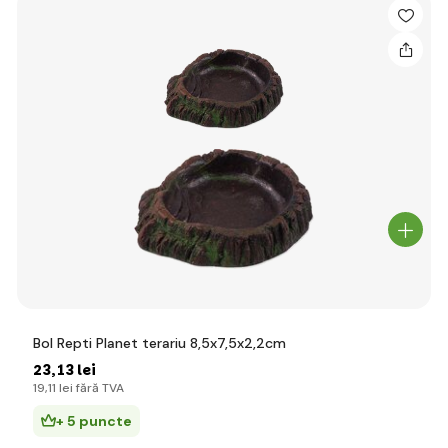
Bol Repti Planet terariu 8,5x7,5x2,2cm
23
,13 lei
19
,11 lei
fără TVA
+ 5 puncte