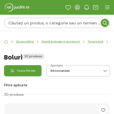
Gospodărie
Hrană animale și accesorii
Teraristică
E
Boluri
30 produse
Ajustare
Toate filtrele
Filtre aplicate:
30 produse