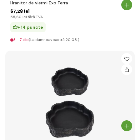
Hranitor de viermi Exo Terra
67
,28 lei
55
,60 lei
fără TVA
+ 14 puncte
3 - 7 zile
(La dumneavoastră 20.08.)