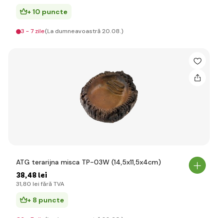
+ 10 puncte
3 - 7 zile
(La dumneavoastră 20.08.)
ATG terarijna misca TP-03W (14,5x11,5x4cm)
38
,48 lei
31
,80 lei
fără TVA
+ 8 puncte