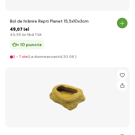
Bol de hrănire Repti Planet 15,5x10x3cm
49
,07 lei
40
,55 lei
fără TVA
+ 10 puncte
3 - 7 zile
(La dumneavoastră 20.08.)