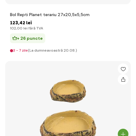
Bol Repti Planet terariu 27x20,5x5,5cm
123
,42 lei
102
,00 lei
fără TVA
+ 26 puncte
3 - 7 zile
(La dumneavoastră 20.08.)