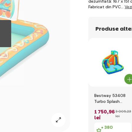
dezumflată: 167 x 151 
Fabricat din PVC…
Vez
Produse alte
Bestway 53408
Turbo Splash
Mega Water Park,
1 750
,96
3 005
,23
365 x 320 x 270
lei
lei
cm
+ 380