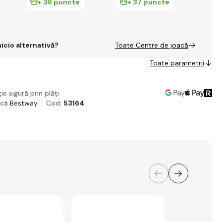
+ 38 puncte
+ 37 puncte
+
nicio alternativă?
Toate Centre de joacă
Toate parametrii
ie sigură prin plăți
rcă
Bestway
Cod:
53164