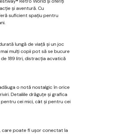
estway® Retro World și oferiți
cție și aventură. Cu
eră suficient spațiu pentru
ni.
urată lungă de viață și un joc
 mai mulți copii pot să se bucure
 189 litri, distracția acvatică
 adăuga o notă nostalgic în orice
iri. Detaliile drăguțe și grafica
pentru cei mici, cât și pentru cei
 care poate fi ușor conectat la