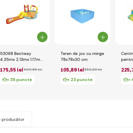
53068 Bestway
Teren de joc cu minge
Centr
4.35mx 2.13mx 1.17m
78x78x30 cm
pentru
Centrul de joc Lil
57166
175
,55 lei
105
,89 lei
225
,
400
,86 lei
350
,69 lei
'Champ
191x1
+ 38 puncte
+ 23 puncte
+ 
e producător