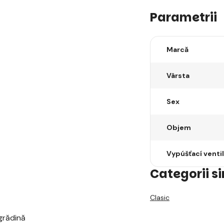
Parametrii
Marcă
Vârsta
Sex
Objem
Vypúšťací ventil
Categorii s
Clasic
grădină