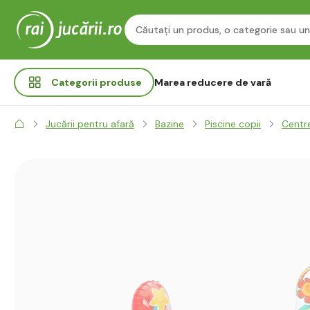
Categorii
produse
Marea reducere de vară
Jucării pentru afară
Bazine
Piscine copii
Centr