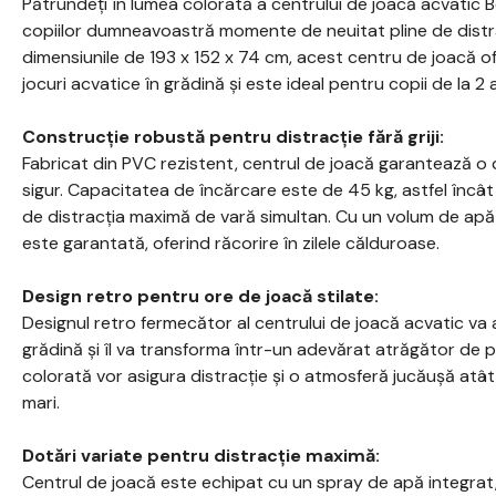
Pătrundeți în lumea colorată a centrului de joacă acvatic B
copiilor dumneavoastră momente de neuitat pline de distra
dimensiunile de 193 x 152 x 74 cm, acest centru de joacă of
jocuri acvatice în grădină și este ideal pentru copii de la 2 a
Construcție robustă pentru distracție fără griji:
Fabricat din PVC rezistent, centrul de joacă garantează o d
sigur. Capacitatea de încărcare este de 45 kg, astfel încât
de distracția maximă de vară simultan. Cu un volum de apă de
este garantată, oferind răcorire în zilele călduroase.
Design retro pentru ore de joacă stilate:
Designul retro fermecător al centrului de joacă acvatic va
grădină și îl va transforma într-un adevărat atrăgător de priv
colorată vor asigura distracție și o atmosferă jucăușă atât 
mari.
Dotări variate pentru distracție maximă:
Centrul de joacă este echipat cu un spray de apă integrat,