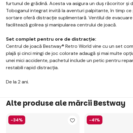
furtunul de grădină. Acesta va asigura un duș răcoritor și d
Toboganul integrat invită la aventuri palpitante, în timp ce
sortare oferă distracție suplimentară. Ventilul de evacuare 
facilitează golirea și manipularea centrului de joacă.
Set complet pentru ore de distracție:
Centrul de joacă Bestway® Retro World vine cu un set comp
plajă și cinci mingi de joc colorate adaugă și mai multe opțiun
unei mici accidente, pachetul include un petic pentru repara
restabili rapid distracția.
De la 2 ani.
Alte produse ale mărcii Bestway
-34%
-41%