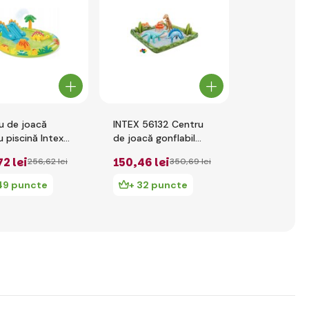
u de joacă
INTEX 56132 Centru
INTEX 56138
 piscină Intex
de joacă gonflabil
pentru copi
 Dinosaur
Parcul Jurasic
de caracati
72 lei
150
,46 lei
195
,62 lei
256
,62 lei
350
,69 lei
52x58 cm
49 puncte
+ 32 puncte
+ 42 pu