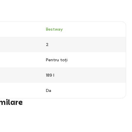
Bestway
2
Pentru toți
189 l
Da
imilare