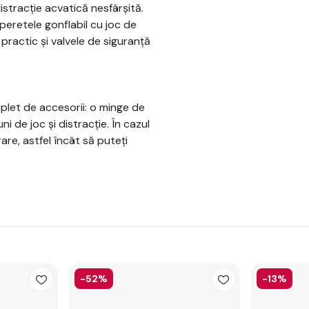
istracție acvatică nesfârșită.
 peretele gonflabil cu joc de
practic și valvele de siguranță
let de accesorii: o minge de
i de joc și distracție. În cazul
re, astfel încât să puteți
-52%
-13%