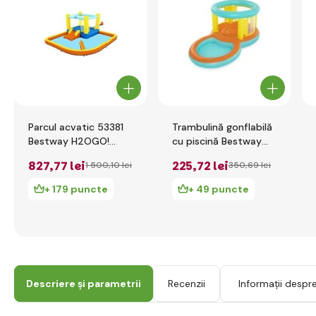
Parcul acvatic 53381
Trambulină gonflabilă
Bestway H2OGO!
cu piscină Bestway
3.65mx 3.40mx 1.52m
52385 2.39mx 1.42mx
827
,77 lei
225
,72 lei
1 500
,10 lei
350
,69 lei
Beach Bounce
1.02m
+ 179 puncte
+ 49 puncte
Descriere și parametrii
Recenzii
Informații despr