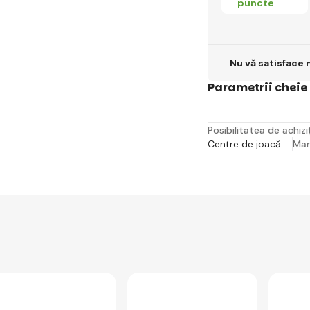
puncte
Nu vă satisface 
Parametrii cheie
Posibilitatea de achiziț
Centre de joacă
Ma