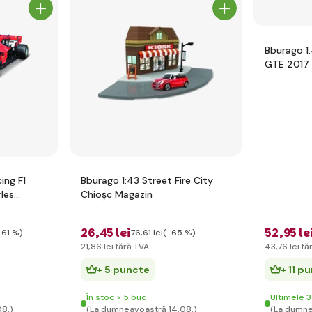
Bburago 1:
GTE 2017
ing F1
Bburago 1:43 Street Fire City
les
Chioșc Magazin
26
,45 lei
52
,95 le
-61 %)
76
,61 lei
(-65 %)
21
,86 lei
fără TVA
43
,76 lei
fă
+ 5 puncte
+ 11 p
În stoc > 5 buc
Ultimele 3
08.)
(La dumneavoastră 14.08.)
(La dumne