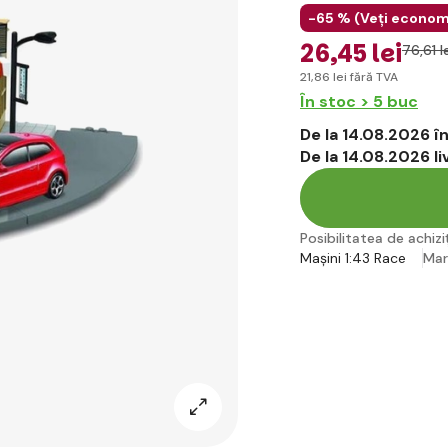
-65 % (
Veți econom
26
,45 lei
76
,61 l
21
,86 lei
fără TVA
În stoc > 5 buc
De la 14.08.2026 
De la 14.08.2026 l
Posibilitatea de achiziț
Mașini 1:43 Race
Ma