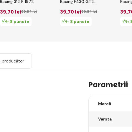
Racing 312 P 1972
Racing F430 GT2
Racin
2008
39
,70 lei
39
,70 lei
39
,7
99
,84 lei
99
,84 lei
+ 8 puncte
+ 8 puncte
+ 
e producător
Parametrii
Marcă
Vârsta