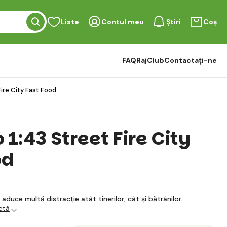
Liste
Contul meu
Știri
Coș
FAQ
RajClub
Contactați-ne
ire City Fast Food
1:43 Street Fire City
od
duce multă distracție atât tinerilor, cât și bătrânilor.
etă