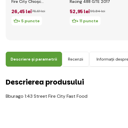
Fire City Chioșc
Racing 488 GTE 2017
Magazin
26
,45 lei
52
,95 lei
76
,61 lei
99
,84 lei
+ 5 puncte
+ 11 puncte
Descriere și parametrii
Recenzii
Informații despr
Descrierea produsului
Bburago 1:43 Street Fire City Fast Food