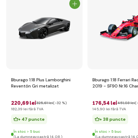
Bburago 1:18 Plus Lamborghini
Bburago 1:18 Ferrari Rac
Reventón Gri metalizat
2019 - SF90 Nr.16 Char
LeClercl
220
,69 lei
176
,54 lei
325
,61 lei
(-32 %)
451
,03 lei
(
182
,39 lei
fără TVA
145
,90 lei
fără TVA
+ 47 puncte
+ 38 puncte
În stoc > 5 buc
În stoc > 5 buc
(La dumneavoastră 14.08.)
(La dumneavoastră 14.