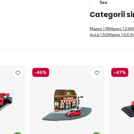
Sex
Categorii s
Mașini 1:18
Mașini 1:24
M
Autá 1:50
Mașini 1:64 R
-65%
-47%