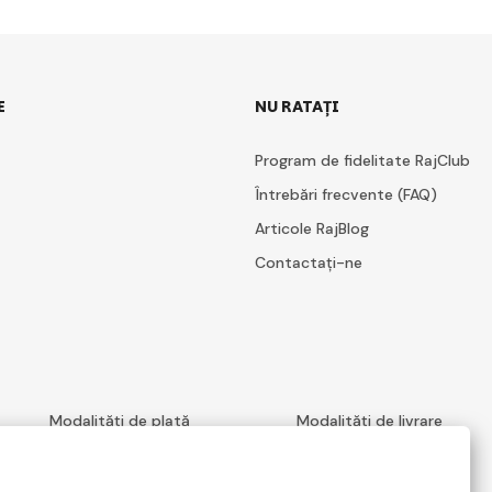
E
NU RATAȚI
Program de fidelitate RajClub
Întrebări frecvente (FAQ)
Articole RajBlog
Contactați-ne
Modalități de plată
Modalități de livrare