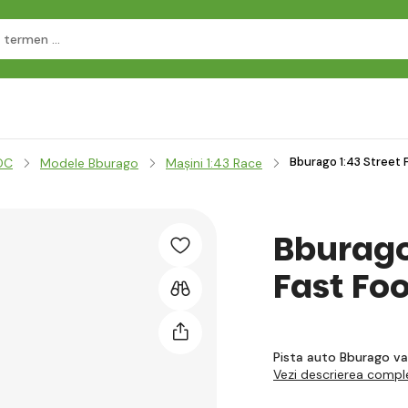
Bburago 1:43 Street F
OC
Modele Bburago
Mașini 1:43 Race
Bburago 
Fast Fo
Pista auto Bburago va a
Vezi descrierea compl