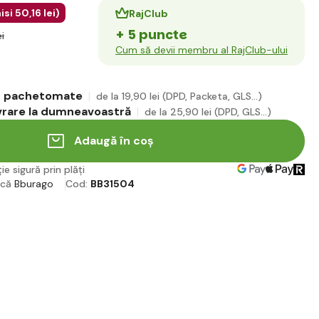
isi
50
,16 lei
)
RajClub
+ 5 puncte
ei
Cum să devii membru al RajClub-ului
în pachetomate
de la 19
,90 lei
(DPD, Packeta, GLS...)
ivrare la dumneavoastră
de la 25
,90 lei
(DPD, GLS...)
Adaugă în coș
ie sigură prin plăți
rcă
Bburago
Cod:
BB31504