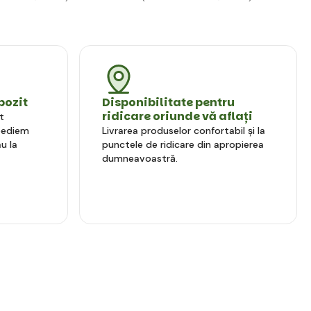
pozit
Disponibilitate pentru
ridicare oriunde vă aflați
t
xpediem
Livrarea produselor confortabil și la
u la
punctele de ridicare din apropierea
dumneavoastră.