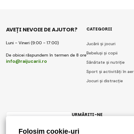
AVEȚI NEVOIE DE AJUTOR?
CATEGORII
Luni - Vineri (9:00 - 17:00)
Jucării și jocuri
Bebeluși și copii
De obicei răspundem în termen de 8 ore
info@raijucarii.ro
Sănătate și nutriție
Sport și activități în aer
Jocuri și distracție
URMĂRIȚI-NE
Romanian
Facebook
Instagram