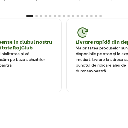
nse în clubul nostru
Livrare rapidă din de
litate RajClub
Majoritatea produselor sun
oialitatea și vă
disponibile pe stoc și le e
ăm pe baza achizițiilor
imediat. Livrare la adresa sa
astră.
punctul de ridicare ales de
dumneavoastră.