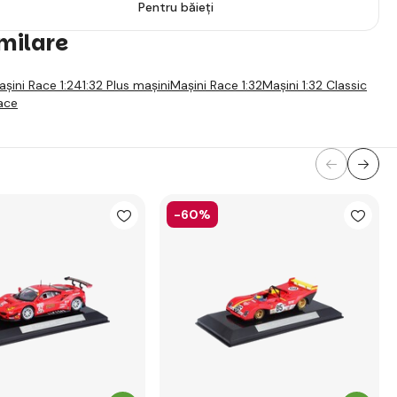
Pentru băieți
imilare
așini Race 1:24
1:32 Plus mașini
Mașini Race 1:32
Mașini 1:32 Classic
ace
-60%