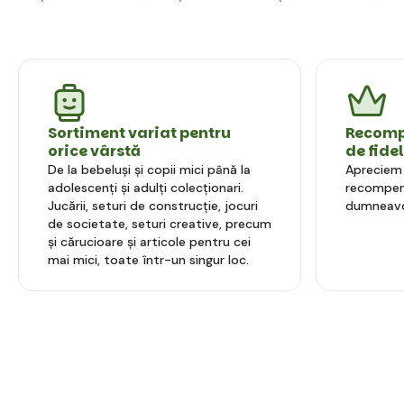
Sortiment variat pentru
Recompe
orice vârstă
de fide
De la bebeluși și copii mici până la
Apreciem l
adolescenți și adulți colecționari.
recompens
Jucării, seturi de construcție, jocuri
dumneavo
de societate, seturi creative, precum
și cărucioare și articole pentru cei
mai mici, toate într-un singur loc.