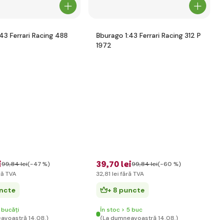
43 Ferrari Racing 488
Bburago 1:43 Ferrari Racing 312 P
1972
i
39
,70 lei
99
,84 lei
(-47 %)
99
,84 lei
(-60 %)
ră TVA
32
,81 lei
fără TVA
uncte
+ 8 puncte
 bucăți
În stoc > 5 buc
avoastră 14.08.)
(La dumneavoastră 14.08.)