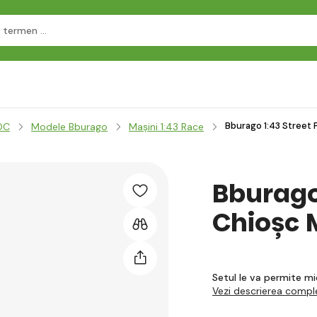
Bburago 1:43 Street 
OC
Modele Bburago
Mașini 1:43 Race
Bburago 
Chioșc 
Setul le va permite mi
Vezi descrierea compl