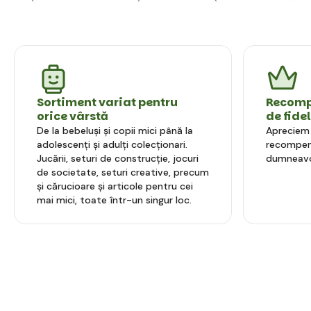
Sortiment variat pentru
Recompe
orice vârstă
de fide
De la bebeluși și copii mici până la
Apreciem l
adolescenți și adulți colecționari.
recompens
Jucării, seturi de construcție, jocuri
dumneavo
de societate, seturi creative, precum
și cărucioare și articole pentru cei
mai mici, toate într-un singur loc.