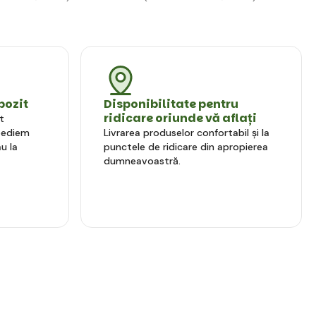
pozit
Disponibilitate pentru
ridicare oriunde vă aflați
t
xpediem
Livrarea produselor confortabil și la
u la
punctele de ridicare din apropierea
dumneavoastră.