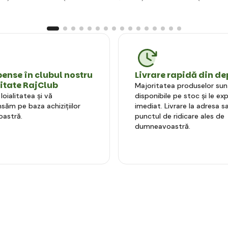
nse în clubul nostru
Livrare rapidă din de
litate RajClub
Majoritatea produselor sun
oialitatea și vă
disponibile pe stoc și le e
ăm pe baza achizițiilor
imediat. Livrare la adresa sa
astră.
punctul de ridicare ales de
dumneavoastră.