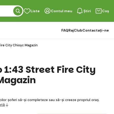
Liste
Contul meu
Știri
Coș
FAQ
RajClub
Contactați-ne
Fire City Chioșc Magazin
1:43 Street Fire City
Magazin
cilor șoferi să-și completeze sau să-și creeze propriul oraș.
etă