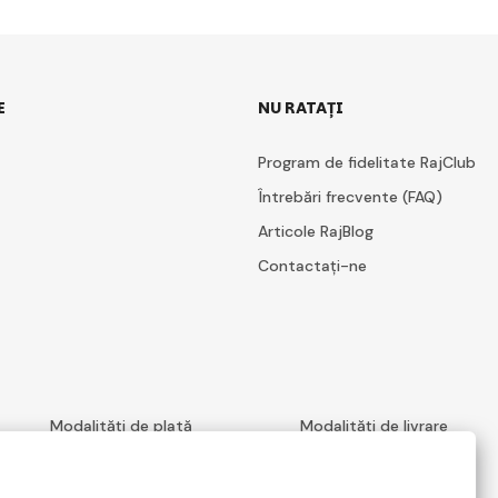
E
NU RATAȚI
Program de fidelitate RajClub
Întrebări frecvente (FAQ)
Articole RajBlog
Contactați-ne
Modalități de plată
Modalități de livrare