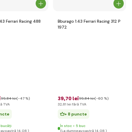
43 Ferrari Racing 488
Bburago 1:43 Ferrari Racing 312 P
1972
i
39
,70 lei
99
,84 lei
(-47 %)
99
,84 lei
(-60 %)
ră TVA
32
,81 lei
fără TVA
uncte
+ 8 puncte
 bucăți
În stoc > 5 buc
avoastră 14.08.)
(La dumneavoastră 14.08.)