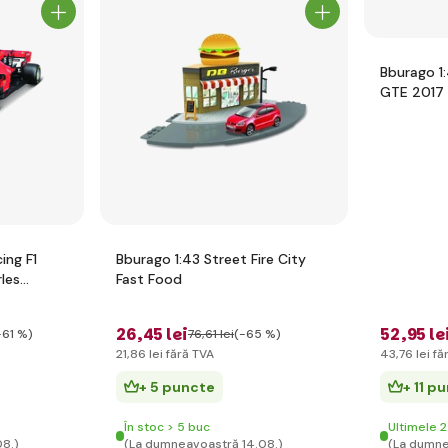
Bburago 1:
GTE 2017
ing F1
Bburago 1:43 Street Fire City
les
Fast Food
26
,45 lei
52
,95 le
-61 %)
76
,61 lei
(-65 %)
21
,86 lei
fără TVA
43
,76 lei
fă
+ 5 puncte
+ 11 p
În stoc > 5 buc
Ultimele 2
08.)
(La dumneavoastră 14.08.)
(La dumne