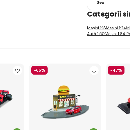
Sex
Categorii s
Mașini 1:18
Mașini 1:24
M
Autá 1:50
Mașini 1:64 R
-65%
-47%