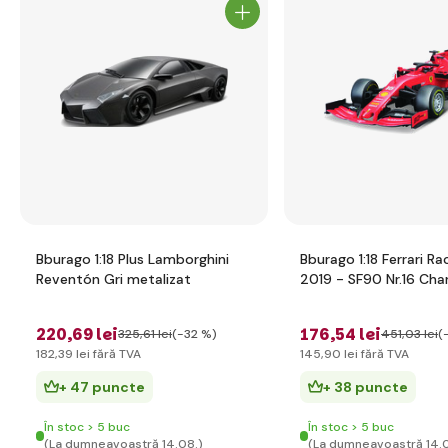
Bburago 1:18 Plus Lamborghini
Bburago 1:18 Ferrari Rac
Reventón Gri metalizat
2019 - SF90 Nr.16 Char
LeClercl
220
,69 lei
176
,54 lei
325
,61 lei
(-32 %)
451
,03 lei
(
182
,39 lei
fără TVA
145
,90 lei
fără TVA
+ 47 puncte
+ 38 puncte
În stoc > 5 buc
În stoc > 5 buc
(La dumneavoastră 14.08.)
(La dumneavoastră 14.