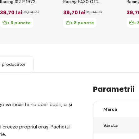
Racing 312 P 1972
Racing F430 GT2
Racin
2008
39
,70 lei
39
,70 lei
39
,7
99
,84 lei
99
,84 lei
+ 8 puncte
+ 8 puncte
+ 
e producător
Parametrii
o va încânta nu doar copiii, ci și
Marcă
Vârsta
i creeze propriul oraș. Pachetul
ie.