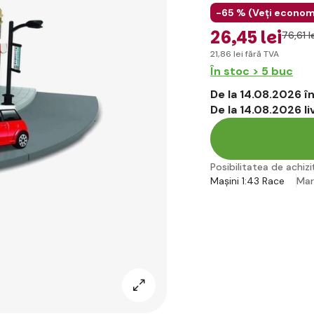
-65 % (
Veți econom
26
,45 lei
76
,61 l
21
,86 lei
fără TVA
În stoc > 5 buc
De la 14.08.2026 
De la 14.08.2026 l
Posibilitatea de achiziț
Mașini 1:43 Race
Ma