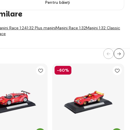
Pentru băieți
imilare
așini Race 1:24
1:32 Plus mașini
Mașini Race 1:32
Mașini 1:32 Classic
ace
-60%