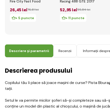
Fire City Fast Food
Racing 488 GTE 2017
26
,45 lei
52
,95 lei
76
,61 lei
99
,84 lei
+ 5 puncte
+ 11 puncte
Descriere și parametrii
Recenzii
Informații despr
Descrierea produsului
Copilului tău îi place să joace mașini de curse? Pista Bburag
tații.
Setul le va permite micilor șoferi să-și completeze sau să-ș
conține un model din plastic al chioșcului, o mașină de jucăr