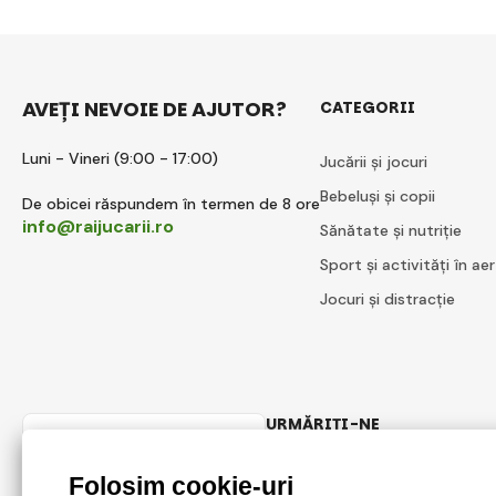
AVEȚI NEVOIE DE AJUTOR?
CATEGORII
Luni - Vineri (9:00 - 17:00)
Jucării și jocuri
Bebeluși și copii
De obicei răspundem în termen de 8 ore
info@raijucarii.ro
Sănătate și nutriție
Sport și activități în aer
Jocuri și distracție
URMĂRIȚI-NE
Romanian
Facebook
Instagram