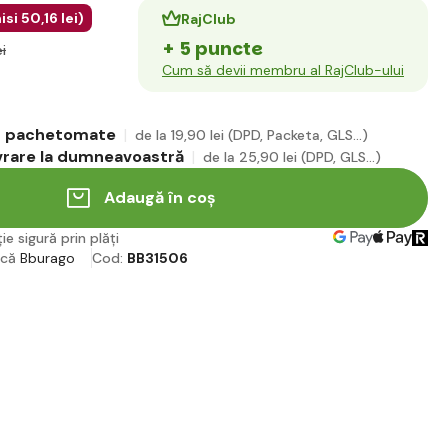
isi
50
,16 lei
)
RajClub
+ 5 puncte
ei
Cum să devii membru al RajClub-ului
în pachetomate
de la 19
,90 lei
(DPD, Packeta, GLS...)
ivrare la dumneavoastră
de la 25
,90 lei
(DPD, GLS...)
Adaugă în coș
ie sigură prin plăți
rcă
Bburago
Cod:
BB31506