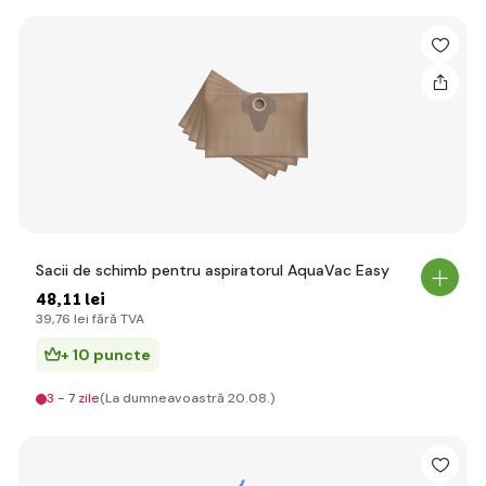
Sacii de schimb pentru aspiratorul AquaVac Easy
48
,11 lei
39
,76 lei
fără TVA
+ 10 puncte
3 - 7 zile
(La dumneavoastră 20.08.)