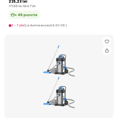
215
,23 lei
177
,88 lei
fără TVA
+ 46 puncte
3 - 7 zile
(La dumneavoastră 20.08.)