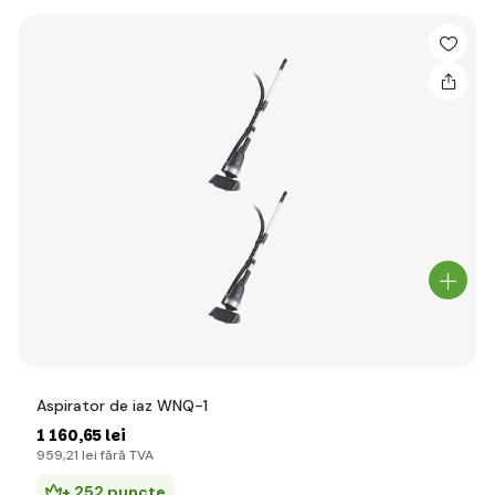
Aspirator de iaz WNQ-1
1 160
,65 lei
959
,21 lei
fără TVA
+ 252 puncte