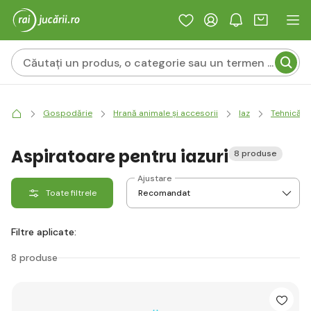
Gospodărie
Hrană animale și accesorii
Iaz
Tehnică
Aspiratoare pentru iazuri
8 produse
Ajustare
Toate filtrele
Filtre aplicate:
8 produse